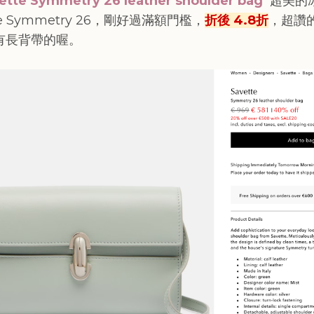
ette Symmetry 26 leather shoulder bag
超美的
te Symmetry 26，剛好過滿額門檻，
折後 4.8折
，超讚
有長背帶的喔。