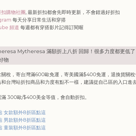
知
折扣購物社團
, 最新折扣都會先即時更新，不會錯過好折扣
agram
每天分享日常生活和穿搭
ube 頻道
每週都有穿搭影片記得訂閱喔
heresa Mytheresa 滿額折上八折 回歸！很多力度都更低了
好物
含關稅，寄台灣滿600歐免運，寄美國滿$400免運，退換貨關
站和台灣站折扣商品和力度有點不一樣，建議從自己區的入口進
滿 300歐/$400美金等值，會自動折扣。
站 女款額外8折區點這
站 男款額外8折區點這
站 童裝額外8折區點這