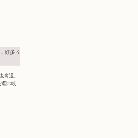
，好多 4
稅也會退。
去逛比較