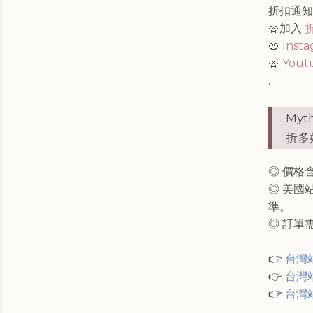
折扣通
🥨加入
🥨
Inst
🥨
Yout
.
Myt
折多
◎
價格
◎
美國
準。
◎
訂單需
👉
台灣
👉
台灣
👉
台灣