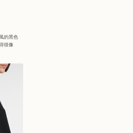
風的
黑色
得很像