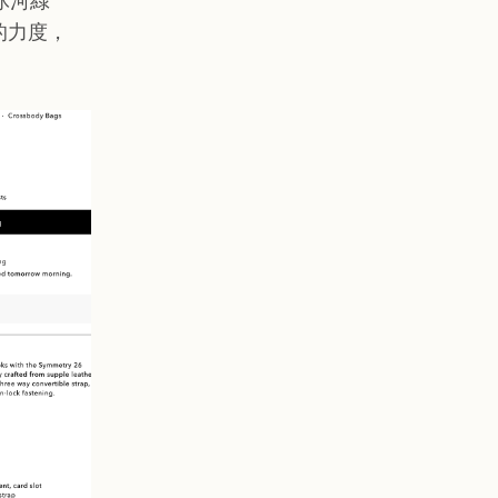
冰河綠
的力度，