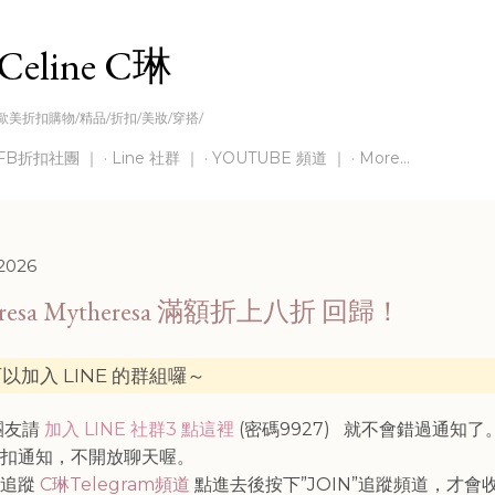
Skip to main content
Celine C琳
歐美折扣購物/精品/折扣/美妝/穿搭/
FB折扣社團 ｜
Line 社群 ｜
YOUTUBE 頻道 ｜
More…
 2026
eresa Mytheresa 滿額折上八折 回歸！
以加入 LINE 的群組囉～
灣團友請
加入 LINE 社群3 點這裡
(密碼9927)
就不會錯過通知了
折扣通知，不開放聊天喔。
請追蹤
C琳Telegram頻道
點進去後按下”JOIN”追蹤頻道，才會