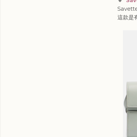
🔸
Sav
Savet
這款是