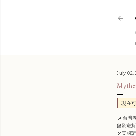
July 02,
Myth
現在可
🥨 台
會發送
🥨美國