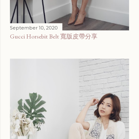
September 10, 2020
Gucci Horsebit Belt 寬版皮帶分享