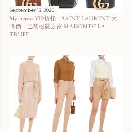
September 13, 2020
Mytheresa VIP折扣，SAINT LAURENT 大
降價，巴黎松露之家 MAISON DE LA
TRUFF