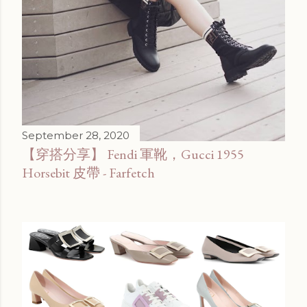
September 28, 2020
【穿搭分享】 Fendi 軍靴，Gucci 1955
Horsebit 皮帶 - Farfetch