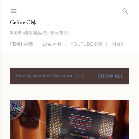
Skip to main content
Celine C琳
歐美折扣購物/精品/折扣/美妝/穿搭/
FB折扣社團 ｜
Line 社群 ｜
YOUTUBE 頻道 ｜
More…
Showing posts from September, 2020
SHOW ALL
P
o
s
t
s