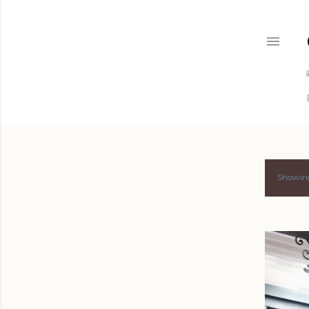
Showing
P
o
s
t
s