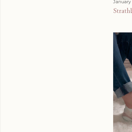
January 
Stra