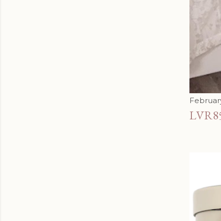
February
LVR