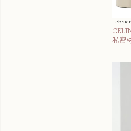
February
CELIN
私密8