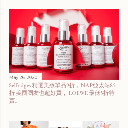
May 26, 2020
Selfridges 精選美妝單品9折，NAP亞太站85
折 美國團友也超好買， LOEWE 最低5折特
賣。