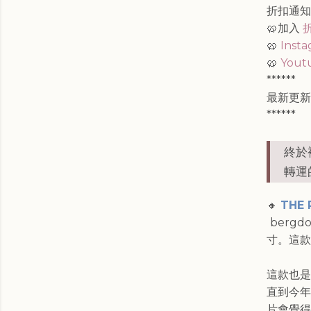
折扣通
🥨加入
🥨
Inst
🥨
Yout
******
最新更新
******
終於
轉運
🔸
THE 
bergd
寸。這款
這款也是
直到今年
片會覺得