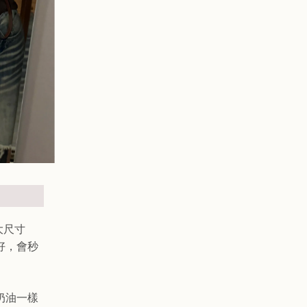
，大尺寸
當好，會秒
像奶油一樣