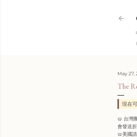
May 27,
The 
現在可
🥨 台
會發送
🥨美國