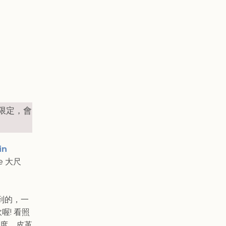
址限定，會
kin
e 大尺
到的，一
! 看照
度，皮革