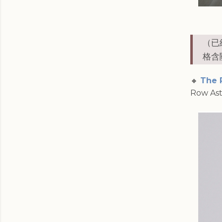
（已經
格含
🔸
The 
Row 