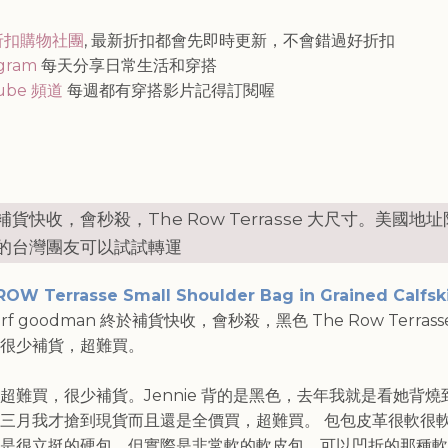
知
折扣購物社團
, 最新折扣都會先即時更新，不會錯過好折扣
agram
每天分享日常生活和穿搭
ube 頻道
每週都有穿搭影片記得訂閱喔
補貨快收，會秒殺，The Row Terrasse 大尺寸。美國地
的台灣團友可以試試轉運
ROW Terrasse Small Shoulder Bag in Grained Calfs
orf goodman 終於補貨快收，會秒殺，黑色 The Row Terrass
很少補貨，超難買。
超難買，很少補貨。Jennie 背的是黑色，去年我就是看她背燒
三月我才搶到現貨而且還是全價買，超難買。 包包皮革很軟很軟喔
是很立挺的硬包，但實際是非常軟的軟皮包，可以凹折的那種軟