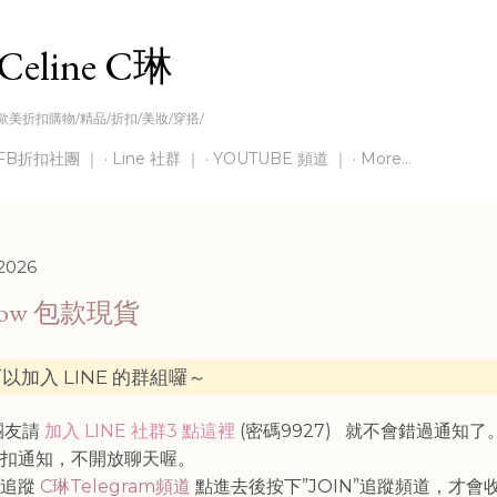
Skip to main content
Celine C琳
歐美折扣購物/精品/折扣/美妝/穿搭/
FB折扣社團 ｜
Line 社群 ｜
YOUTUBE 頻道 ｜
More…
 2026
Row 包款現貨
以加入 LINE 的群組囉～
灣團友請
加入 LINE 社群3 點這裡
(密碼9927)
就不會錯過通知了
折扣通知，不開放聊天喔。
請追蹤
C琳Telegram頻道
點進去後按下”JOIN”追蹤頻道，才會