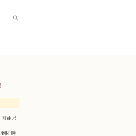
！
。群組只
收到即時