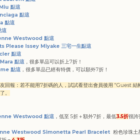
 Miu 點這
enciaga 點這
da 點這
點這
ienne Westwood 點這
ats Please Issey Miyake 三宅一生點這
cler 點這
 Mara 點這
，很多單品可以折上7折！
eme 點這
，很多單品已經有特價，可以額外7折！
友回報：若不能用7折碼的人，試試看登出會員後用 "Guest 
了。
ienne Westwood 點這
，低至 5折＋額外7折，最低
3.5折
很誇
enne Westwood Simonetta Pearl Bracelet
粉色珍珠土
7折＝
4.3折
。