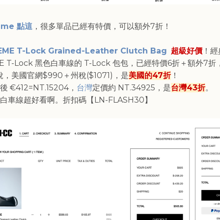
eme 點這
，很多單品已經有特價，可以額外7折！
ME T-Lock Grained-Leather Clutch Bag
超級好價
！經
E T-Lock 黑色白車線的 T-Lock 包包，已經特價6折＋額外7
稅，美國官網$990＋州稅($1071)，是
美國的47折
！
 €412=NT.15204，
台灣
定價約 NT.34925，是
台灣43折
。
白車線超好看啊。折扣碼【LN-FLASH30】