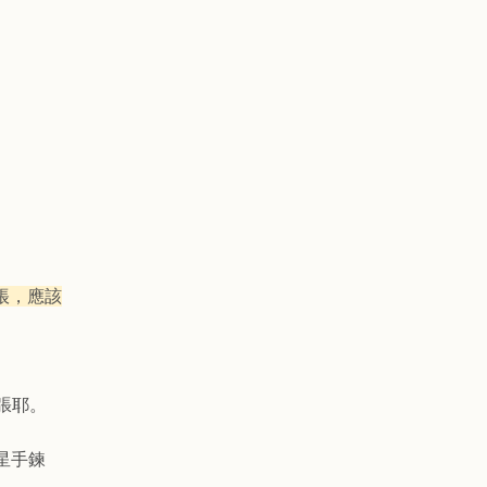
結帳，應該
張耶。
星手鍊