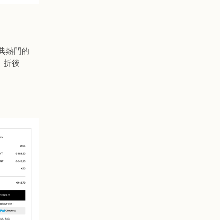
典熱門的
折，折後