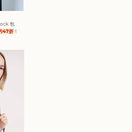
ock 包
的47折
！