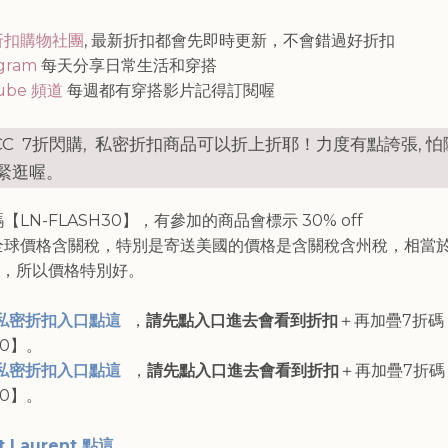
知
折扣購物社團
, 最新折扣都會先即時更新，不會錯過好折扣
agram
每天分享日常生活和穿搭
ube 頻道
每週都有穿搭影片記得訂閱喔
-CC 7折閃購, 私密折扣商品可以折上折耶！力度有點誇張, 
緊逛喔。
【LN-FLASH30】，有參加的商品會標示 30% off
全球價格含關稅，特別是寄送美國的價格是含關稅含州稅，相當
，所以價格特別好。
私密折扣入口點這
，
請先點入口進去會看到折扣
＋再加疊7折碼【
30】。
私密折扣入口點這
，
請先點入口進去會看到折扣
＋再加疊7折碼
30】。
t Laurent 點這