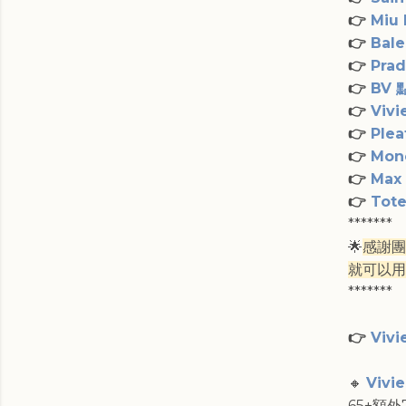
👉
Miu
👉
Bal
👉
Pra
👉
BV 
👉
Viv
👉
Ple
👉
Mon
👉
Max
👉
Tot
*******
🌟
感謝團
就可以用
*******
👉
Viv
🔸
Vivi
65+額外