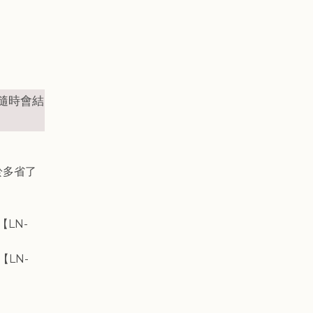
怕隨時會結
於多省了
LN-
【LN-