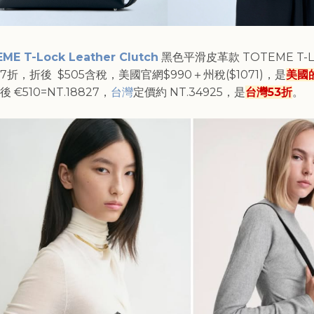
ME T-Lock Leather Clutch
黑色平滑皮革款
TOTEME T-L
折，折後 $505含稅，美國官網$990＋州稅($1071)，是
美國
 €510=NT.18827，
台灣
定價約 NT.34925，是
台灣53折
。