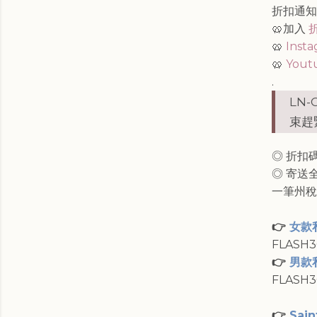
折扣通
🥨加入
🥨
Inst
🥨
Yout
.
LN
束趕
◎ 折扣碼
◎ 寄送
一筆州稅
👉
女款
FLASH
👉
男款
FLASH
👉
Sain