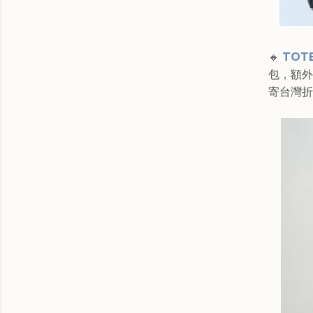
🔸
TOTE
包，額外7
寄台灣折後