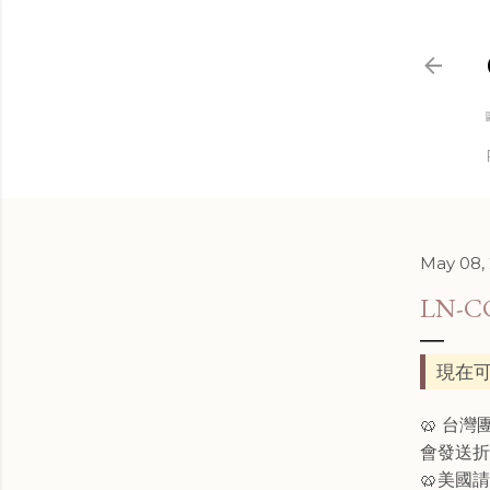
May 08,
LN-
現在可
🥨 台
會發送
🥨美國