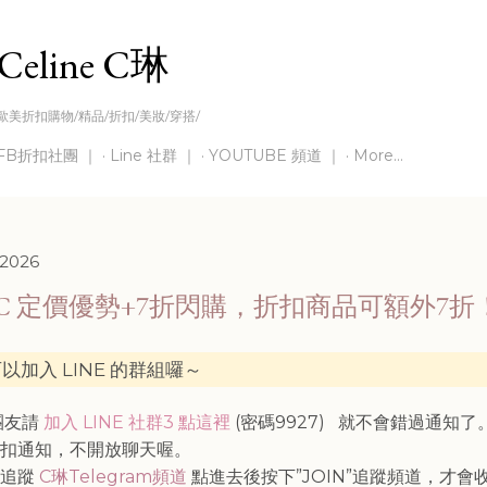
Skip to main content
Celine C琳
歐美折扣購物/精品/折扣/美妝/穿搭/
FB折扣社團 ｜
Line 社群 ｜
YOUTUBE 頻道 ｜
More…
 2026
CC 定價優勢+7折閃購，折扣商品可額外7折
以加入 LINE 的群組囉～
灣團友請
加入 LINE 社群3 點這裡
(密碼9927)
就不會錯過通知了
折扣通知，不開放聊天喔。
請追蹤
C琳Telegram頻道
點進去後按下”JOIN”追蹤頻道，才會