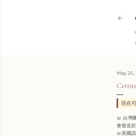
May 20,
Cett
現在可
🥨 台
會發送
🥨美國