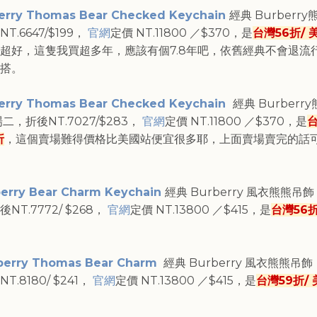
erry Thomas Bear Checked Keychain
經典 Burberr
NT.
6647/$199，
官網
定價 NT.11800 ／$370，是
台灣56折/ 
超好，這隻我買超多年，應該有個7.8年吧，
依舊經典不會退流
搭。
erry Thomas Bear Checked Keychain
經典 Burberr
場二
，折後NT.
7027/$283，
官網
定價 NT.11800 ／$370，是
台
折
，這個賣場難得價格比美國站便宜很多耶，上面賣場賣完的話
erry Bear Charm Keychain
經典 Burberry 風衣熊熊吊
後NT.
7772/ $268，
官網
定價 NT.13800 ／$415，是
台灣56折
berry Thomas Bear Charm
經典 Burberry 風衣熊熊吊飾
NT.
8180/ $
241
，
官網
定價 NT.13800 ／$415，是
台灣59折/ 