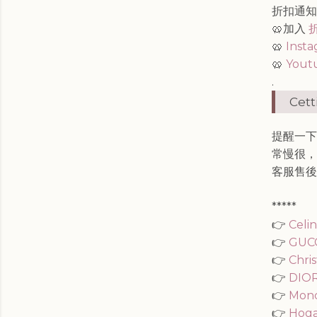
折扣通
🥨加入
🥨
Inst
🥨
Yout
.
Cet
提醒一下
常慢很，
客服售後
*****
👉
Celi
👉
GUC
👉
Chri
👉
DIO
👉
Mon
👉
Hog