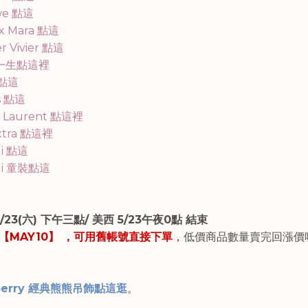
we 點這
x Mara 點這
r Vivier 點這
一生點這裡
 點這
s 點這
t Laurent 點這裡
xtra 點這裡
di 點這
di 童裝點這
/23(六) 下午三點/ 美西 5/23午夜0點 結束
【MAY10】 ，可用舊帳號直接下單
，
低價商品數量賣完回漲價
berry 經典熊熊吊飾點這逛
。