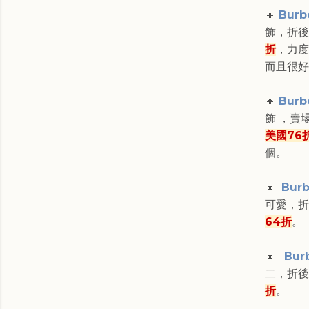
🔸
Burb
飾，折後
折
，力度
而且很好
🔸
Burb
飾
，
賣
美國76
個。
🔸
Burb
可愛，折
64折
。
🔸
Bur
二
，
折後
折
。