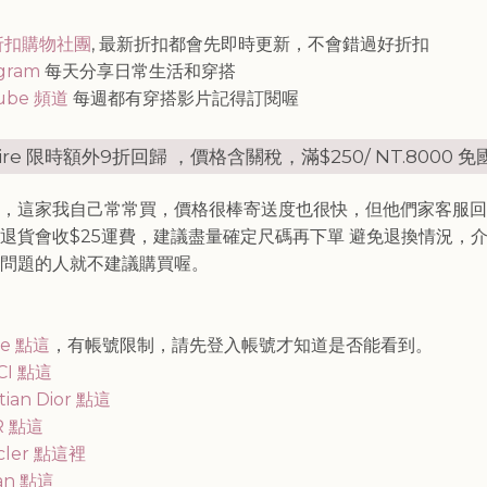
知
折扣購物社團
, 最新折扣都會先即時更新，不會錯過好折扣
agram
每天分享日常生活和穿搭
ube 頻道
每週都有穿搭影片記得訂閱喔
tire 限時額外9折回歸 ，價格含關稅，滿$250/ NT.8000 
，這家我自己常常買，價格很棒寄送度也很快，但他們家客服回
退貨會收$25運費，建議盡量確定尺碼再下單 避免退換情況，
問題的人就不建議購買喔。
ne 點這
，有帳號限制，請先登入帳號才知道是否能看到。
CI 點這
stian Dior 點這
R 點這
cler 點這裡
an 點這