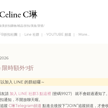
Skip to main content
Celine C琳
歐美折扣購物/精品/折扣/美妝/穿搭/
FB折扣社團 ｜
Line 社群 ｜
YOUTUBE 頻道 ｜
More…
 2026
ire 限時額外9折
以加入 LINE 的群組囉～
灣團友請
加入 LINE 社群3 點這裡
(密碼9927)
就不會錯過通知了
折扣通知，不開放聊天喔。
請追蹤
C琳Telegram頻道
點進去後按下”JOIN”追蹤頻道，才會