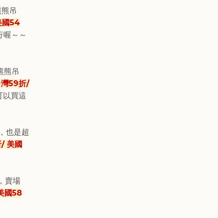
y熊熊吊
美國54
行喔～～
y熊熊吊
灣59折/
可以買這
飾，也是超
/ 美國
，
賣場
美國58