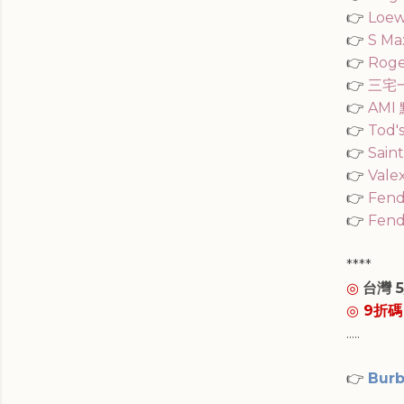
👉
Loe
👉
S Ma
👉
Roge
👉
三宅
👉
AMI
👉
Tod'
👉
Sain
👉
Vale
👉
Fen
👉
Fen
****
◎
台灣 5
◎
9折碼
.....
👉
Bur