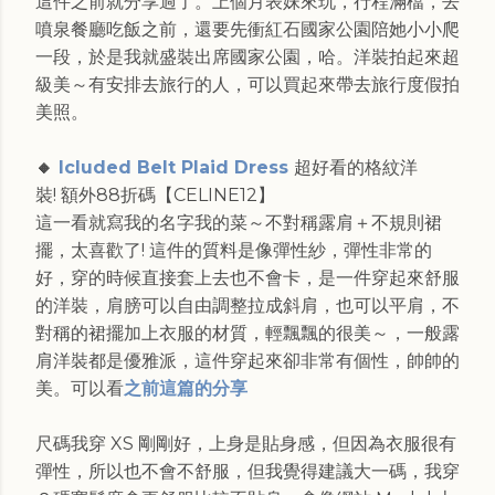
這件之前就分享過了。上個月表妹來玩，行程滿檔，去
噴泉餐廳吃飯之前，還要先衝紅石國家公園陪她小小爬
一段，於是我就盛裝出席國家公園，哈。洋裝拍起來超
級美～有安排去旅行的人，可以買起來帶去旅行度假拍
美照。
🔸
Icluded Belt Plaid Dress
超好看的格紋洋
裝!
額外88折碼【CELINE12】
這一看就寫我的名字我的菜～不對稱露肩＋不規則裙
擺，太喜歡了! 這件的質料是像彈性紗，彈性非常的
好，穿的時候直接套上去也不會卡，是一件穿起來舒服
的洋裝，肩膀可以自由調整拉成斜肩，也可以平肩，不
對稱的裙擺加上衣服的材質，輕飄飄的很美～，一般露
肩洋裝都是優雅派，這件穿起來卻非常有個性，帥帥的
美。可以看
之前這篇的分享
尺碼我穿 XS 剛剛好，上身是貼身感，但因為衣服很有
彈性，所以也不會不舒服，但我覺得建議大一碼，我穿