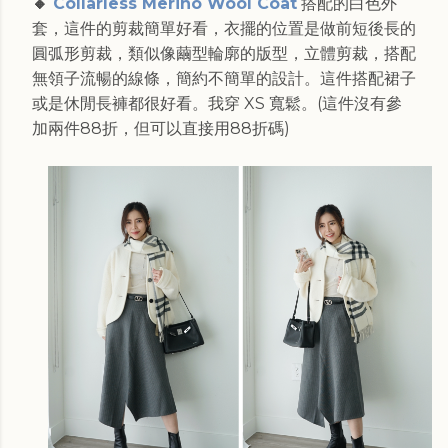
🔸
Collarless Merino Wool Coat
搭配的白色外
套，這件的剪裁簡單好看，衣擺的位置是做前短後長的
圓弧形剪裁，類似像繭型輪廓的版型，立體剪裁，搭配
無領子流暢的線條，簡約不簡單的設計。這件搭配裙子
或是休閒長褲都很好看。我穿 XS 寬鬆。(這件沒有參
加兩件88折，但可以直接用88折碼)