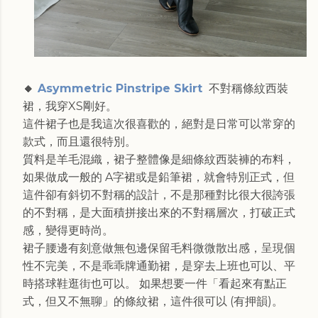
🔸
Asymmetric Pinstripe Skirt
不對稱條紋西裝
裙，我穿XS剛好。
這件裙子也是我這次很喜歡的，絕對是日常可以常穿的
款式，而且還很特別。
質料是羊毛混織，裙子整體像是細條紋西裝褲的布料，
如果做成一般的 A字裙或是鉛筆裙，就會特別正式，但
這件卻有斜切不對稱的設計，不是那種對比很大很誇張
的不對稱，是大面積拼接出來的不對稱層次，打破正式
感，變得更時尚。
裙子腰邊有刻意做無包邊保留毛料微微散出感，呈現個
性不完美，不是乖乖牌通勤裙，是穿去上班也可以、平
時搭球鞋逛街也可以。 如果想要一件「看起來有點正
式，但又不無聊」的條紋裙，這件很可以 (有押韻)。