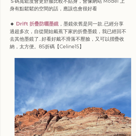
Ｓ碼寬鬆度會更舒服比較不貼身，會像網站 Model 上
身有點鬆鬆的空間的話，應該也會很好看
🔸
Drift 折疊防曬墨鏡
，墨鏡依舊是同一款..已經分享
過超多次，自從開始戴蕉下家的折疊墨鏡，我已經回不
去其他墨鏡了...好看好戴不滑落不壓臉，又可以摺疊收
納，太方便。
85折碼【Celine15】