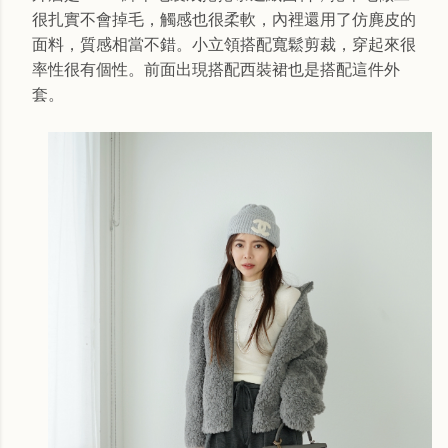
很扎實不會掉毛，觸感也很柔軟，內裡還用了仿麂皮的
面料，質感相當不錯。小立領搭配寬鬆剪裁，穿起來很
率性很有個性。前面出現搭配西裝裙也是搭配這件外
套。