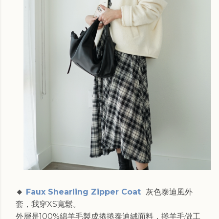
🔸
Faux Shearling Zipper Coat
灰色泰迪風外
套，我穿XS寬鬆。
外層是100%綿羊毛製成捲捲泰迪絨面料，捲羊毛做工