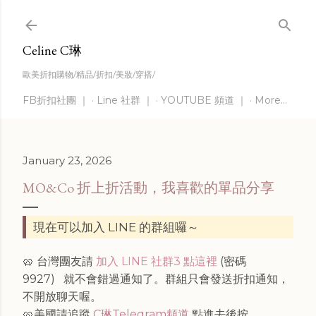
Skip to main content
Celine C琳
歐美折扣購物/精品/折扣/美妝/穿搭/
FB折扣社團 ｜
Line 社群 ｜
YOUTUBE 頻道 ｜
More…
January 23, 2026
MO&Co 折上折活動，我喜歡的單品分享
現在可以加入 LINE 的群組囉～
🥨 台灣團友請
加入 LINE 社群3 點這裡
(密碼
9927)
就不會錯過通知了。群組只會發送折扣通知，
不開放聊天喔。
🥨美國請追蹤
C琳Telegram頻道
點進去後按