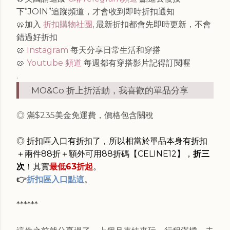
下”JOIN”追蹤頻道，才會收到即時折扣通知
🥨加入
折扣購物社團
, 最新折扣都會先即時更新，不會
錯過好折扣
🥨
Instagram
每天分享日常生活和穿搭
🥨
Youtube 頻道
每週都有穿搭影片記得訂閱喔
.
MO&Co 折上折活動，我喜歡的單品分享
◎
滿$235美金免運費，價格包含關稅
◎ 折扣區入口有折扣了，所以相當於單品本身有折扣
＋兩件88折＋額外可用88折
碼【CELINE12】
，
折三
次
！其實
最低63折起
。
👉
折扣區入口點這
。
******