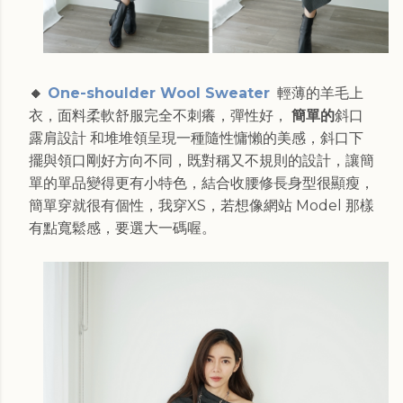
🔸
One-shoulder Wool Sweater
輕薄的羊毛上
衣，面料柔軟舒服完全不刺癢，彈性好，
簡單的
斜口
露肩設計 和堆堆領呈現一種隨性慵懶的美感，斜口下
擺與領口剛好方向不同，既對稱又不規則的設計，讓簡
單的單品變得更有小特色，結合收腰修長身型很顯瘦，
簡單穿就很有個性，我穿XS，若想像網站 Model 那樣
有點寬鬆感，要選大一碼喔。