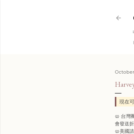
October
Harve
現在可
🥨 台
會發送
🥨美國