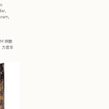
Jo
ar,
gram,
OM 倒數
！力度非