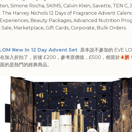
ten, Simone Rocha, SKIMS, Calvin Klein, Savette, TEN C, 
 The Harvey Nichols 12 Days of Fragrance Advent Calend
Experiences, Beauty Packages, Advanced Nutrition Pro
 Sale, Marketplace, Gift Cards, Corporate, Bulk Orders.
LOM New In 12 Day Advent Set
原本說不參加的 EVE L
在加入折扣了，折後 £200，參考原價值，£500，相當於
４折
面的是熱門的經典商品。