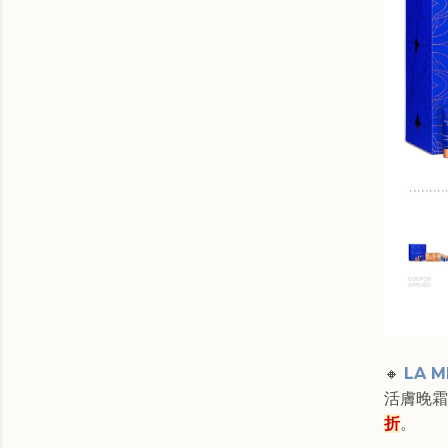
🔸
LA M
活膚晚霜 
折
。