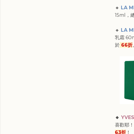
🔸
LA M
15ml，
🔸
LA M
乳霜 60
於
66折
🔸
YVES
喜歡耶！
63折
！