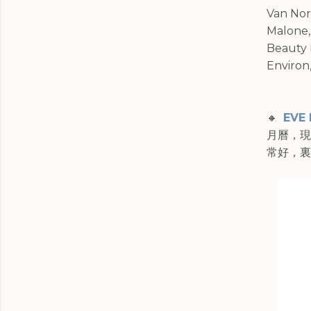
Van Nor
Malone,
Beauty 
Environ,
🔸
EVE 
月曆，現
常好，裏