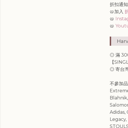
折扣通
🥨加入
🥨
Inst
🥨
Yout
Harv
◎ 滿 3
【SING
◎ 寄台
不參加品牌： 
Extreme
Blahnik,
Salomon,
Adidas, 
Legacy,
STOULS,