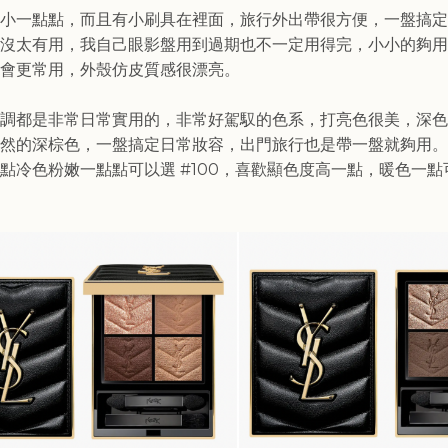
小一點點，而且有小刷具在裡面，旅行外出帶很方便，一盤搞定
沒太有用，我自己眼影盤用到過期也不一定用得完，小小的夠用
會更常用，外殼仿皮質感很漂亮。
調都是非常日常實用的，非常好駕馭的色系，打亮色很美，深色
然的深棕色，一盤搞定日常妝容，出門旅行也是帶一盤就夠用。
點冷色粉嫩一點點可以選 #100，喜歡顯色度高一點，暖色一點