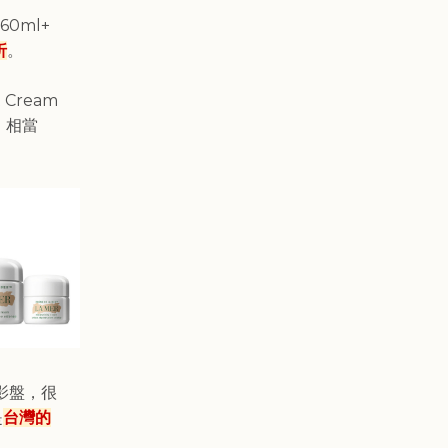
60ml+
折
。
t Cream
2，相當
眼影盤，很
是
台灣的