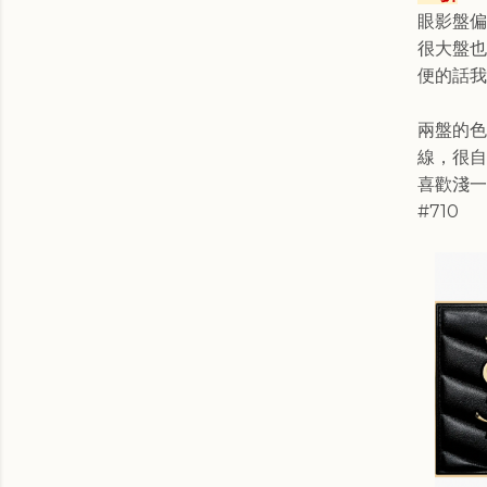
眼影盤偏
很大盤也
便的話我
兩盤的色
線，很自
喜歡淺一
#710