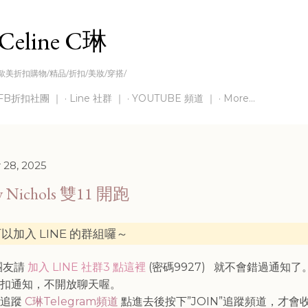
Skip to main content
Celine C琳
歐美折扣購物/精品/折扣/美妝/穿搭/
FB折扣社團 ｜
Line 社群 ｜
YOUTUBE 頻道 ｜
More…
 28, 2025
y Nichols 雙11 開跑
以加入 LINE 的群組囉～
灣團友請
加入 LINE 社群3 點這裡
(密碼9927)
就不會錯過通知了
折扣通知，不開放聊天喔。
請追蹤
C琳Telegram頻道
點進去後按下”JOIN”追蹤頻道，才會