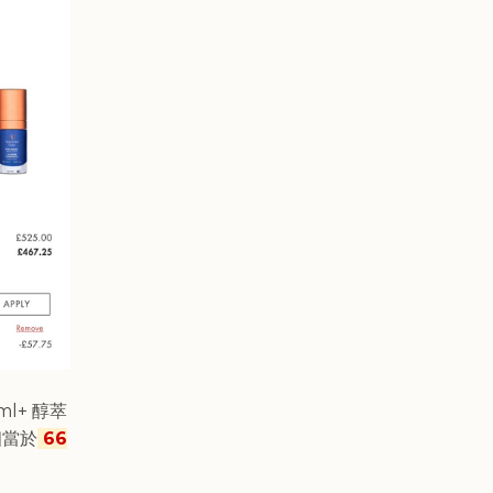
ml+ 醇萃
相當於
66