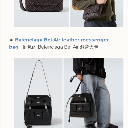
🔸
Balenciaga Bel Air leather messenger
bag
帥氣的 Balenciaga Bel Air 斜背大包