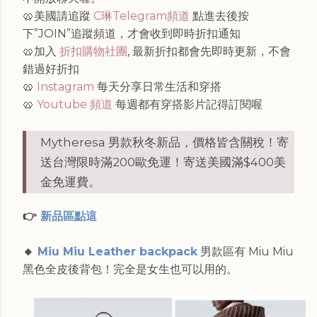
🥨美國請追蹤
C琳Telegram頻道
點進去後按
下”JOIN”追蹤頻道，才會收到即時折扣通知
🥨加入
折扣購物社團
, 最新折扣都會先即時更新，不會
錯過好折扣
🥨
Instagram
每天分享日常生活和穿搭
🥨
Youtube 頻道
每週都有穿搭影片記得訂閱喔
Mytheresa 男款秋冬新品，價格皆含關稅！寄
送台灣限時滿200歐免運！寄送美國滿$400美
金免運費。
👉
新品區點這
🔸
Miu Miu Leather backpack
男款區有 Miu Miu
黑色全皮後背包！完全是女生也可以用的。