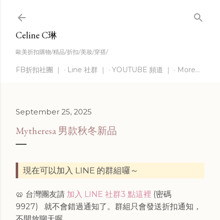
Skip to main content
Celine C琳
歐美折扣購物/精品/折扣/美妝/穿搭/
FB折扣社團 ｜
Line 社群 ｜
YOUTUBE 頻道 ｜
More…
September 25, 2025
Mytheresa 男款秋冬新品
現在可以加入 LINE 的群組囉～
🥨 台灣團友請
加入 LINE 社群3 點這裡
(密碼
9927)
就不會錯過通知了。群組只會發送折扣通知，
不開放聊天喔。