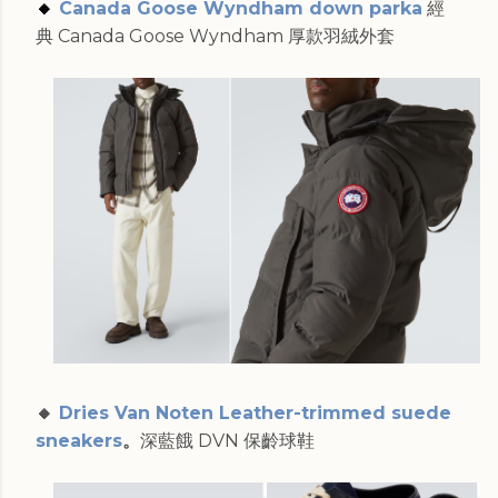
🔸
Canada Goose Wyndham down parka
經
典 Canada Goose Wyndham 厚款羽絨外套
🔸
Dries Van Noten Leather-trimmed suede
sneakers
。
深藍餓 DVN 保齡球鞋