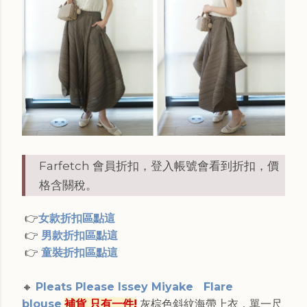
Farfetch 會員折扣，登入帳號會看到折扣，價
格含關稅。
👉
女款折扣區點這
👉
男款折扣區點這
👉
童裝折扣區點這
🔸
Pleats Please Issey Miyake Flare
blouse
補貨 只有一件!
灰棕色斜紋海帶上衣，單一尺