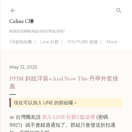
Skip to main content
Celine C琳
歐美折扣購物/精品/折扣/美妝/穿搭/
FB折扣社團 ｜
Line 社群 ｜
YOUTUBE 頻道 ｜
More…
May 12, 2025
PPIM 斜紋洋裝+And Now This 丹寧外套推
薦
現在可以加入 LINE 的群組囉～
🥨 台灣團友請
加入 LINE 社群3 點這裡
(密碼
9927)
就不會錯過通知了。群組只會發送折扣通