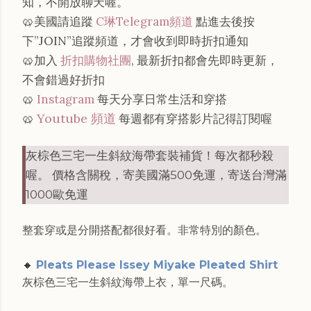
知，不開放聊天喔。
🥨美國請追蹤
C琳Telegram頻道
點進去後按
下”JOIN”追蹤頻道，才會收到即時折扣通知
🥨加入
折扣購物社團
, 最新折扣都會先即時更新，
不會錯過好折扣
🥨
Instagram
每天分享日常生活和穿搭
Youtube 頻道
🥨
每週都有穿搭影片記得訂閱喔
灰棕色三宅一生斜紋海帶套裝補貨！每次都秒殺
喔。
價格含關稅，寄美國滿500免運，寄送台灣滿
1000歐免運
整套穿或是分開搭配都很好看。非常特別的顏色。
🔸
Pleats Please Issey Miyake Pleated Shirt
灰棕色三宅一生斜紋海帶上衣，單一尺碼。