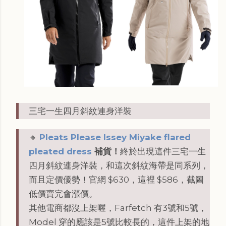
三宅一生四月斜紋連身洋裝
🔸
Pleats Please Issey Miyake flared
pleated dress
補貨！
終於出現這件三宅一生
四月斜紋連身洋裝，和這次斜紋海帶是同系列，
而且定價優勢！官網 $630，這裡 $586，截圖
低價賣完會漲價。
其他電商都沒上架喔，Farfetch 有3號和5號，
Model 穿的應該是5號比較長的，這件上架的地