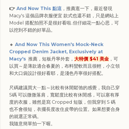
👉
And Now This 點這
，推薦逛一下，最近發現
Macy's 這個品牌衣服便宜 款式也還不錯，只是網站上
Model 搭配拍照不是很好看啦..但仔細花一點心思，可
以挖到不錯的好單品。
🔸
And Now This Women's Mock-Neck
Cropped Denim Jacket, Exclusively at
Macy's
推薦，短板丹寧外套，
大特價 $41 美金
，可
以買～是薄款適合春夏的，布料蠻軟而且很輕，小立領
和大口袋設計很好看耶，是淺色丹寧很好搭配。
尺碼建議買大ㄧ點～比較有休閒鬆弛的感覺，我自己穿
S碼 可以微微落肩，寬鬆度比較有休閒感，可以塞有厚
度的衣服，雖然是寫 Cropped 短版，但我穿到 S 碼
也不會很短，衣擺長度改住皮帶的位置。如果想要合身
的就選正常碼。
我隨意簡單拍一下喔。