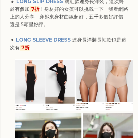
🔸
LONG SLIP DRESS
網紅款連身長洋裝，這次終
於有參加
7折
！身材好的女孩可以挑戰一下，我看網路
上的人分享，穿起來身材曲線超好，五千多個好評價
還是 5顆星好評。
🔸
LONG SLEEVE DRESS
連身長洋裝長袖款也是這
次有
7折
！