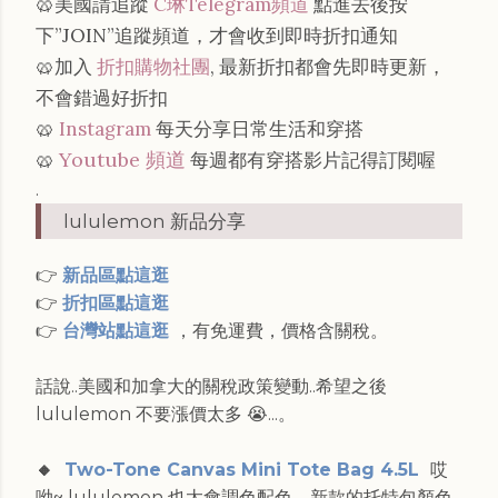
🥨美國請追蹤
C琳Telegram頻道
點進去後按
下”JOIN”追蹤頻道，才會收到即時折扣通知
🥨加入
折扣購物社團
, 最新折扣都會先即時更新，
不會錯過好折扣
🥨
Instagram
每天分享日常生活和穿搭
Youtube 頻道
🥨
每週都有穿搭影片記得訂閱喔
.
lululemon 新品分享
👉
新品區點這逛
👉
折扣區點這逛
👉
台灣站點這逛
，有免運費，價格含關稅。
話說..美國和加拿大的關稅政策變動..希望之後
lululemon 不要漲價太多 😭...。
🔸
Two-Tone Canvas Mini Tote Bag 4.5L
哎
呦~ lululemon 也太會調色配色，新款的托特包顏色