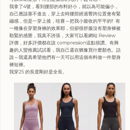
我拿了4號，看到腰部的布料好小，就以為可能偏小，
自己應該塞不進去，穿上去時腰部經過臀跨位置會有緊
繃感，但是一穿上後，哇賽～把我小腹收的平平的!! 有
一種像在穿塑身褲的效果耶，但卻很舒服沒有塑身褲被
勒緊的感覺，我真不誇張，大家可以看網站 Review
評價，好多評價都在說 compression這點很讚。有興
趣的人蠻推薦試試看，我自己還在猶豫買什麼顏色。話
說～我還真希望他們有一天可以用這個布料做一件塑身
褲短褲。
我穿25 的長度剛好是全長。