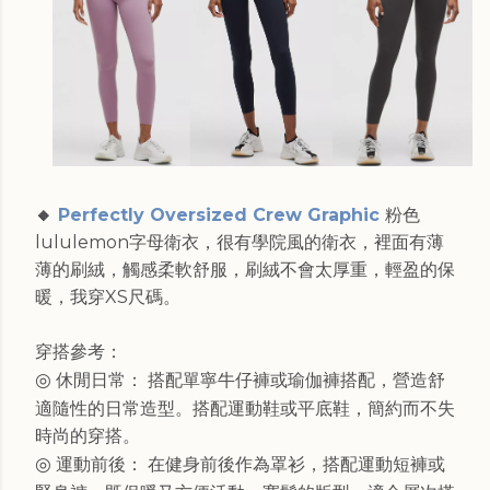
🔸
Perfectly Oversized Crew Graphic
粉色
lululemon字母衛衣，很有學院風的衛衣，裡面有薄
薄的刷絨，觸感柔軟舒服，刷絨不會太厚重，輕盈的保
暖，我穿XS尺碼。
穿搭參考：
◎
休閒日常： 搭配單寧牛仔褲或瑜伽褲搭配，營造舒
適隨性的日常造型。搭配運動鞋或平底鞋，簡約而不失
時尚的穿搭。
◎
運動前後： 在健身前後作為罩衫，搭配運動短褲或