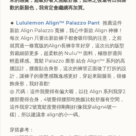
來的感覺，超級好看又無敵舒服，如果之後還有出我喜
歡的新顏色，我肯定會繼續再加買。
🔸
Lululemon Align™ Palazzo Pant
推薦這件
新款 Align Palazzo 寬褲，我心中新款 Align 神褲！
每次 Align 只要出新款褲子都會吸印我的注意，之前
就買過一條寬版的Align長褲非常好穿，這次出的版型
剪裁細節更多，超柔軟的 Nulu™ 面料，極致舒適與
輕盈裸感。寬鬆 Palazzo 廓形 結合 Align™ 系列的高
腰設計，腰腹貼合身形，這次的褲管正面做了打折的設
計，讓褲子的垂墜感飄逸感更好，穿起來顯腿長，很修
飾身形，我好喜歡!
◎
尺碼：這件我覺得有偏大喔，以往 Align 系列我穿2
腰部覺得合身，4號覺得腰部吃飽飯比較舒服有空間，
這件我穿2號寬鬆度覺得剛剛好(像我穿align4號一
樣)，所以建議拿 align的小一碼。
穿搭參考：