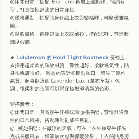
◎
休閒日常：搭配 Bra Tank 再加上運動鞋，簡約有
型，打造隨性舒適的日常穿搭。
◎
優雅通勤：搭配貼身針織上衣與樂福鞋，輕鬆優雅氛
圍。
◎
渡假風格：選擇短版上衣或襯衫，搭配涼鞋，營造慵
懶度假感
🔸
Lululemon 的 Hold Tight Boatneck
長袖上
衣採用超柔軟的羅紋材質，彈性超好，柔軟透氣性，貼
身很親膚很好。 輕盈的設計和船型領口，增添了優雅
氣質。超喜歡這個 Lavender Lux（薰衣草紫）色
調，很柔和的色調可以幫穿搭增添清新的色彩。
穿搭參考：
◎
休閒日常：與高腰牛仔褲或瑜伽褲搭配，營造舒適隨
性的日常風格。搭配運動鞋或平底鞋。
◎
層次搭配：在微涼的天氣，可在上衣外加穿牛仔夾
克或長版風衣，增添層次感與保暖效果，上衣的貼身剪