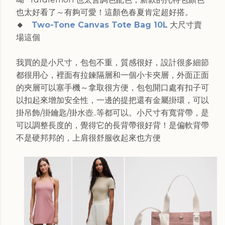
也太好看了～有夠可愛！這顏色春夏肯定超好搭。
🔸
Two-Tone Canvas Tote Bag 10L
大尺寸賣
場這個
我買的是小尺寸，包包不重，質感很好，設計很多細節
都很用心，裡面有拉鍊隔層和一個小卡夾層，外面正面
的夾層可以塞手機～拿取很方便，包包開口處有扣子可
以扣起來增加安全性，一邊的提把還有金屬掛環，可以
掛吊飾/掛鑰匙/掛水壺..等都可以。小尺寸有寬背帶，是
可以調整長度的，覺得它的長背帶很好背！是偏軟背帶
不是硬邦邦的，上肩很舒服收起來也方便