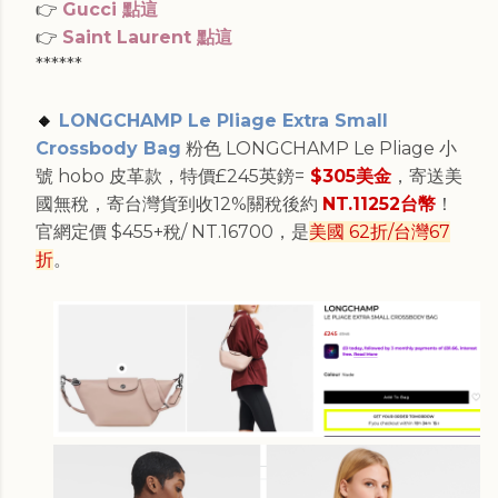
👉
Gucci 點這
👉
Saint Laurent 點這
******
🔸
LONGCHAMP Le Pliage Extra Small
Crossbody Bag
粉色
LONGCHAMP Le Pliage 小
號 hobo 皮革款，特價
£245英鎊=
$305美金
，寄送美
國無稅，寄台灣貨到收12%關稅後約
NT.11252台幣
！
官網
定價 $455+稅/ NT.16700，是
美國 62折/台灣67
折
。