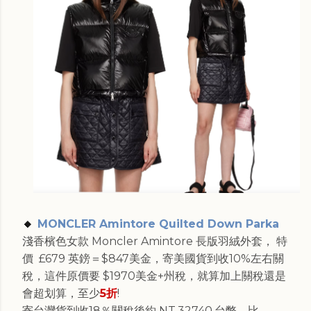
🔸
MONCLER Amintore Quilted Down Parka
淺香檳色女款
Moncler
Amintore
長版羽絨外套， 特
價
£
679
英鎊＝$
847
美金，寄美國貨到收10%左右關
稅，這件原價要 $
1970美金+州稅，就算加上關稅還是
會超划算，至少
5折
!
寄台灣貨到收18％關稅後約 NT.
32740.
台幣。比