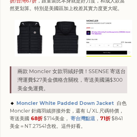
折/台灣67折
，跟童裝比本身就是好力度，和成人款當
然更划算。特別是美國區加上稅差其實力度更大呢。
兩款 Moncler 女款羽絨好價！SSENSE 寄送台
灣運費$27美金價格含關稅，寄送美國滿$300
美金免運費。
🔸
Moncler White Padded Down Jacket
白色
Moncler 針織羽絨拼接外套，還有 L/ XL 尺碼特價，
寄送美國
68折
$714美金，
寄台灣點這
，
71折
$841
美金＝NT.27541含稅。這件好看。