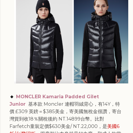
🔸
MONCLER Kamaria Padded Gilet
Junior
基本款 Moncler 連帽羽絨背心，有14Y，特
價 £309 英鎊＝$385美金，寄美國無稅金很讚，寄台
灣貨到收18％關稅後約 NT.14899台幣。比對
Farfetch童裝定價$630美金/ NT.22,000，是
美國6