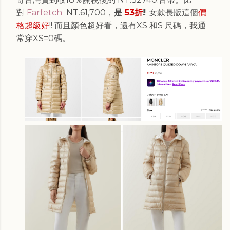
對
Farfetch
NT.
61,700
，
是
53折
!
! 女款長版這個
價
格
超級好
!! 而且顏色超好看，還有XS 和S 尺碼，我通
常穿XS=0碼。