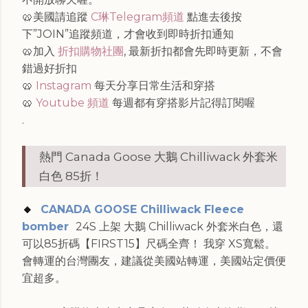
🥨美國請追蹤
C琳Telegram頻道
點進去後按
下”JOIN”追蹤頻道，才會收到即時折扣通知
🥨加入
折扣購物社團
, 最新折扣都會先即時更新，不會
錯過好折扣
🥨
Instagram
每天分享日常生活和穿搭
🥨
Youtube 頻道
每週都有穿搭影片記得訂閱喔
.
熱門 Canada Goose 大鵝 Chilliwack 外套米
白色 85折！
🔸
CANADA GOOSE Chilliwack Fleece
bomber
24S 上架 大鵝 Chilliwack 外套米白色，還
可以85折碼【FIRST15】尺碼全齊！ 我穿 XS寬鬆。
會轉運的台灣團友，建議從美國站轉運，美國站定價便
宜超多。