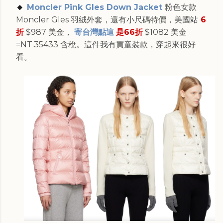
🔸
Moncler Pink Gles Down Jacket
粉色女款
Moncler Gles 羽絨外套，還有小尺碼特價，美國站
6
折
$987 美金，
寄台灣點這
是66折
$1082 美金
=NT.35433 含稅。這件我有買童裝款，穿起來很好
看。