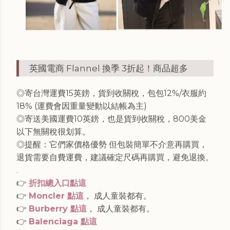
英國電商 Flannel 換季 3折起！商品超多
◎寄台灣運費15英鎊，貨到收關稅，包包12%/衣服約
18% (運費會因重量變動以結帳為主)
◎寄送美國運費10英鎊，也是貨到收關稅，800美金
以下無關稅很划算。
◎提醒：它們家價格優勢 但包裝簡單不介意再購買，
退貨需要自費運費，建議確定尺碼再購買，避免退換。
.
👉
折扣總入口點這
👉
Moncler 點這
， 成人童裝都有。
👉
Burberry 點這
， 成人童裝都有。
👉
Balenciaga 點這