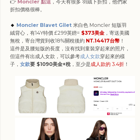
👉
Moncler 點這
，今天有很多 羽絨下折扣，他們家
折扣價格很棒。
🔸
Moncler Blavet Gilet
米白色 Moncler 短版羽
絨背心，有14Y特價 £299英鎊=
$373美金
，寄送美國
無稅，寄台灣貨到收18%關稅後約
NT.14417台幣
！
這件是及腰短版的長度，沒有找到童裝穿起來的照片，
但這件有出成人女款，可以參考
成人女款
穿起來的樣
子，
女款
要 $1090美金+稅
，至少是
成人款的 3.4折
！