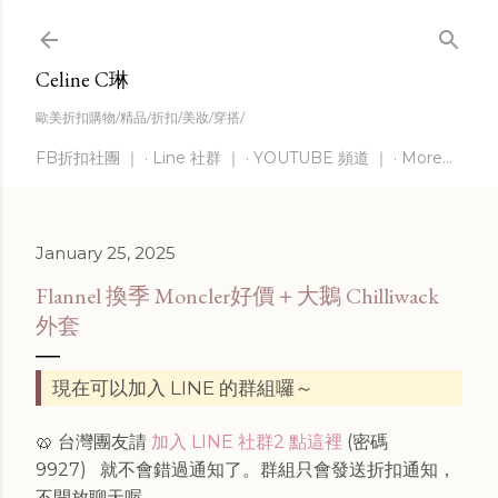
Skip to main content
Celine C琳
歐美折扣購物/精品/折扣/美妝/穿搭/
FB折扣社團 ｜
Line 社群 ｜
YOUTUBE 頻道 ｜
More…
January 25, 2025
Flannel 換季 Moncler好價＋大鵝 Chilliwack
外套
現在可以加入 LINE 的群組囉～
🥨 台灣團友請
加入 LINE 社群2 點這裡
(密碼
9927)
就不會錯過通知了。群組只會發送折扣通知，
不開放聊天喔。