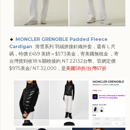
🔸
MONCLER GRENOBLE Padded Fleece
Cardigan
滑雪系列 羽絨拼接針織外套，還有 L 尺
碼，特價
£
459
英鎊＝$
573
美金，
寄美國無稅金 ，寄
台灣貨到收18％關稅後約 NT.
22132
台幣。官網
定價
$
975
美金/ NT.32,000，是
美國58折/台灣67折