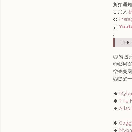
折扣通
🥨加入
🥨
Inst
🥨
Yout
.
TH
◎ 寄送美國
◎郵局寄
◎寄美國
◎提醒一
🌵
Myb
🌵
The
🌵
Alls
🌵
Cog
🌵
Myb