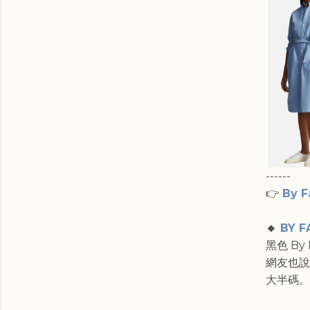
------
👉
By 
🔸
BY F
黑色 B
網友也說
大半碼。