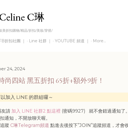
Skip to main content
Celine C琳
歐美折扣購物/精品/折扣/美妝/穿搭/
FB折扣社團 ｜
Line 社群 ｜
YOUTUBE 頻道 ｜
More…
r 24, 2024
 時尚四站 黑五折扣 65折+額外9折！
以加入 LINE 的群組囉～
灣團友請
加入 LINE 社群2 點這裡
(密碼9927)
就不會錯過通知了
折扣通知，不開放聊天喔。
請追蹤
C琳Telegram頻道
點進去後按下”JOIN”追蹤頻道，才會