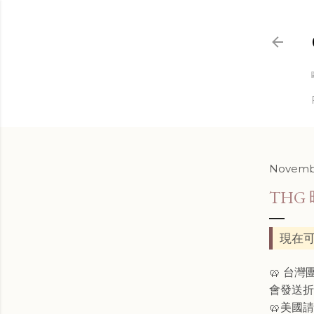
Novembe
THG
現在可
🥨 台
會發送
🥨美國