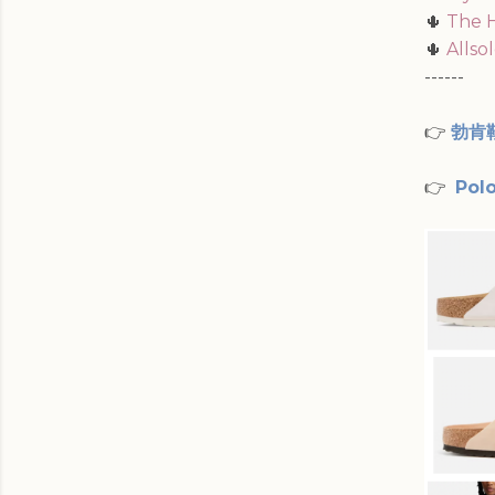
🌵
The
🌵
Alls
------
👉
勃肯
👉
Pol