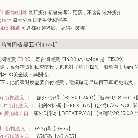
知
折扣購物社團
, 最新折扣都會先即時更新，不會錯過好折扣
agram
每天分享日常生活和穿搭
ube 頻道
每週都有穿搭影片記得訂閱喔
G 時尚四站 黑五折扣 65折
運費 £9.99，寄台灣運費 £14.99 (Allsoloe 是 £15.99)
送，寄台灣貨到抽查關稅，包包鞋子約11-12%，服飾圍巾類約1
$800美金以下無關稅。
下，他們家退換需要自付運費，建議確定尺碼再下單避免退換。
ag 折扣總入口
，額外9折碼【BFEXTRA10】(台灣11/28 15:00 
 Hut 折扣總入口
，額外9折碼【
BFEXTRA
】
(台灣11/28 15:00 
ole 折扣總入口
，額外9折碼【
BFEXTRA10
】
(台灣11/28 15:00 
gle 折扣總入口
，65折碼【
BF35
】
ag 折扣總入口
，65折碼【ASIA35】