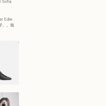
 Sofia
r Edie
子。
。我