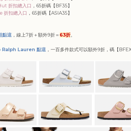
 Hut 折扣總入口
，65折碼【
BF35
】
ole 折扣總入口
，65折碼【
ASIA35
】
鞋點這
，線上7折＋額外9折＝
63折
。
o Ralph Lauren 點這
，一百多件款式可以額外9折，碼【
BFE