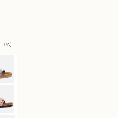
XTRA
】