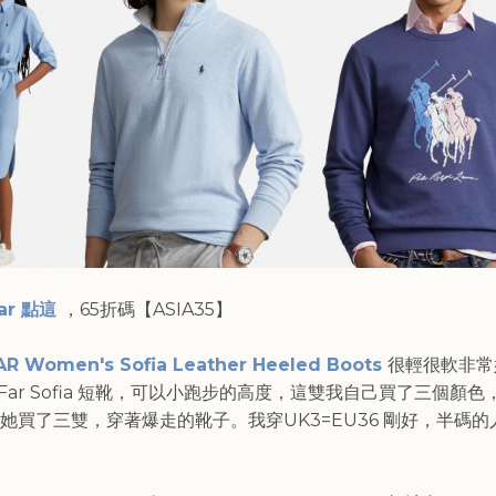
Far 點這
，65折碼【
ASIA35
】
AR Women's Sofia Leather Heeled Boots
很輕很軟非常
y Far Sofia 短靴，可以小跑步的高度，這雙我自己買了三個顏
她買了三雙，穿著爆走的靴子。我穿UK3=EU36 剛好，半碼的