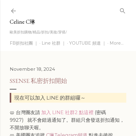
Skip to main content
Celine C琳
歐美折扣購物/精品/折扣/美妝/穿搭/
FB折扣社團 ｜
Line 社群 ｜
YOUTUBE 頻道 ｜
More…
November 18, 2024
SSENSE 私密折扣開始
現在可以加入 LINE 的群組囉～
🥨 台灣團友請
加入 LINE 社群2 點這裡
(密碼
9927)
就不會錯過通知了。群組只會發送折扣通知，
不開放聊天喔。
🥨 美國團友追蹤
C琳Telegram頻道
點進去後按