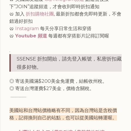
下”JOIN”追蹤頻道，才會收到即時折扣通知
🥨 加入
折扣購物社團
, 最新折扣都會先即時更新，不會
錯過好折扣
🥨
Instagram
每天分享日常生活和穿搭
🥨
Youtube 頻道
每週都有穿搭影片記得訂閱喔
.
SSENSE 折扣開始，請先登入帳號，私密折扣藏
很多好物。
◎ 寄送美國滿$200美金免運費，結帳收州稅。
◎ 寄送台灣運費$27美金，價格含關稅。
..................
美國站和台灣站價格略有不同，因為台灣站是含稅價
格，記得換到自己的站點，也可以從美國站轉運喔。