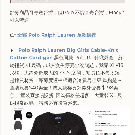
部分商品可寄送台灣，但Polo 不能直寄台灣，Macy's
可以轉運
👉
全部 Polo Ralph Lauren 童款這裡
🔸
Polo Ralph Lauren Big Girls Cable-Knit
Cotton Cardigan
黑色同款 Polo RL 針織外套，終
於補貨 XL尺碼，成人女生穿完全沒問題，我穿 XL=16
尺碼，大約介於成人的 XS-S 之間，袖長也不會太短，
是棉質材質，厚薄度適中很適合冷氣房裡穿 重點是～
童裝只要$40美金！成人款棉質針織外套要 $198美
金， 童裝直接 是2折! 因為價格差超多，大童裝 XL 尺
碼很常缺碼，請務必直接買起來。