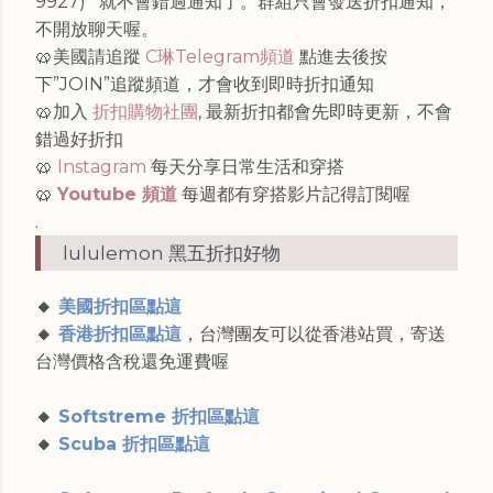
9927)
就不會錯過通知了。群組只會發送折扣通知，
不開放聊天喔。
🥨美國請追蹤
C琳Telegram頻道
點進去後按
下”JOIN”追蹤頻道，才會收到即時折扣通知
🥨加入
折扣購物社團
, 最新折扣都會先即時更新，不會
錯過好折扣
🥨
Instagram
每天分享日常生活和穿搭
🥨
Youtube 頻道
每週都有穿搭影片記得訂閱喔
.
lululemon 黑五折扣好物
🔸
美國折扣區點這
🔸
香港折扣區點這
，台灣團友可以從香港站買，寄送
台灣價格含稅還免運費喔
🔸
Softstreme 折扣區點這
🔸
Scuba 折扣區點這