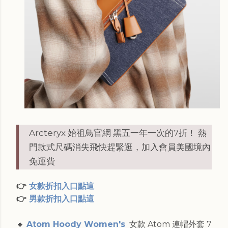
Arcteryx 始祖鳥官網 黑五一年一次的7折！ 熱
門款式尺碼消失飛快趕緊逛
，加入會員美國境內
免運費
👉
女款折扣入口點這
👉
男款折扣入口點這
🔸
Atom Hoody Women's
女款 Atom 連帽外套 7