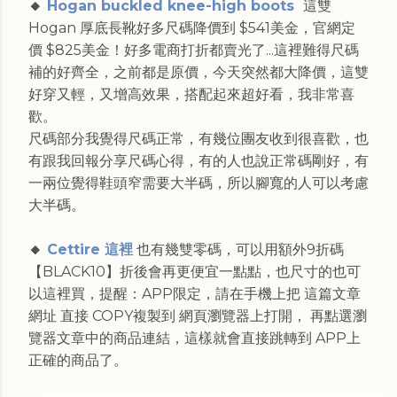
🔸
Hogan buckled knee-high boots
這雙
Hogan 厚底長靴好多尺碼降價到 $541美金，官網定
價 $825美金！好多電商打折都賣光了...這裡難得尺碼
補的好齊全，之前都是原價，今天突然都大降價，這雙
好穿又輕，又增高效果，搭配起來超好看，我非常喜
歡
。
尺碼部分我覺得尺碼正常，有幾位團友收到很喜歡，也
有跟我回報分享尺碼心得，有的人也說正常碼剛好，有
一兩位覺得鞋頭窄需要大半碼，所以腳寬的人可以考慮
大半碼。
🔸
Cettire 這裡
也有幾雙零碼，可以用額外9折碼
【BLACK10】折後會再更便宜一點點，也尺寸的也可
以這裡買，提醒：APP限定，請在手機上把 這篇文章
網址 直接 COPY複製到 網頁瀏覽器上打開， 再點選瀏
覽器文章中的商品連結，這樣就會直接跳轉到 APP上
正確的商品了。