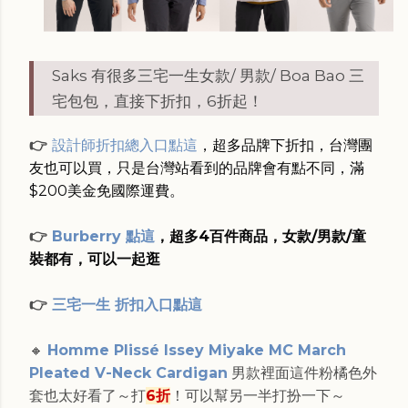
Saks 有很多三宅一生女款/ 男款/ Boa Bao 三
宅包包，直接下折扣，6折起！
👉
設計師折扣總入口點這
，超多品牌下折扣，台灣團
友也可以買，只是台灣站看到的品牌會有點不同，滿
$200美金免國際運費。
👉
Burberry 點這
，超多4百件商品，女款/男款/童
裝都有，可以一起逛
👉
三宅一生 折扣入口點這
🔸
Homme Plissé Issey Miyake MC March
Pleated V-Neck Cardigan
男款裡面這件粉橘色外
套也太好看了～打
6折
！可以幫另一半打扮一下～