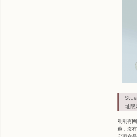
Stu
址限
剛剛有團
過，沒有
定現在是