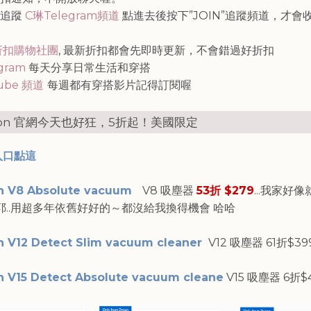
請追蹤
C琳Telegram頻道
點進去後按下”JOIN”追蹤頻道，才會
知
折扣購物社團
, 最新折扣都會先即時更新，不會錯過好折扣
agram
每天分享日常生活和穿搭
ube 頻道
每週都有穿搭影片記得訂閱喔
son 官網今天也好狂，5折起！美國限定
入口點這
n V8 Absolute vacuum
V8 吸塵器
53折 $279
...我家好像
al 耶..用超多年依舊好好的～都沒給我換得機會 哈哈
 V12 Detect Slim vacuum cleaner
V12 吸塵器 61折$3
 V15 Detect Absolute vacuum cleane
V15 吸塵器 6折$