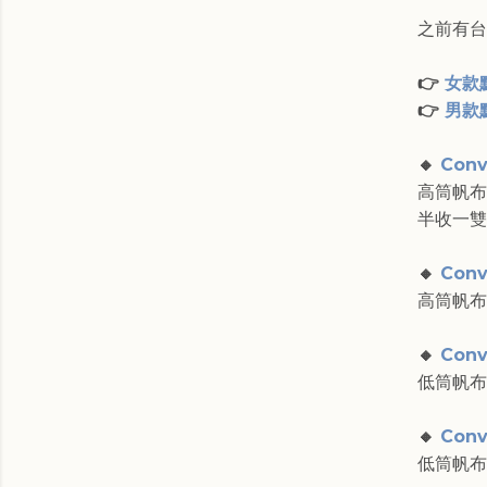
之前有台
👉
女款
👉
男款
🔸
Conv
高筒帆布
半收一雙
🔸
Conv
高筒帆
🔸
Conv
低筒帆
🔸
Conv
低筒帆