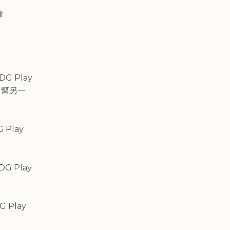
看
G Play
，幫另一
 Play
DG Play
G Play