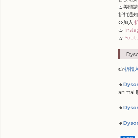
🥨美國
折扣通
🥨加入
🥨
Inst
🥨
Yout
Dy
👉
折扣
🔸
Dyso
anim
🔸
Dyson
🔸
Dyson