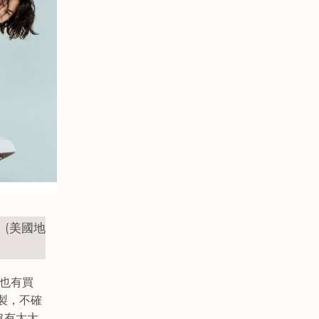
0】(美國地
前也有買
牙製，不確
沒有太大