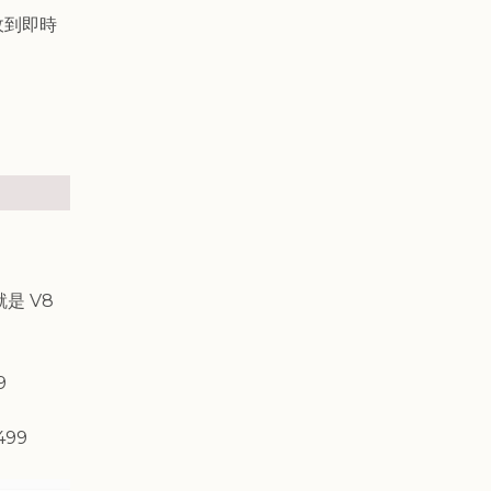
收到即時
就是 V8
99
499