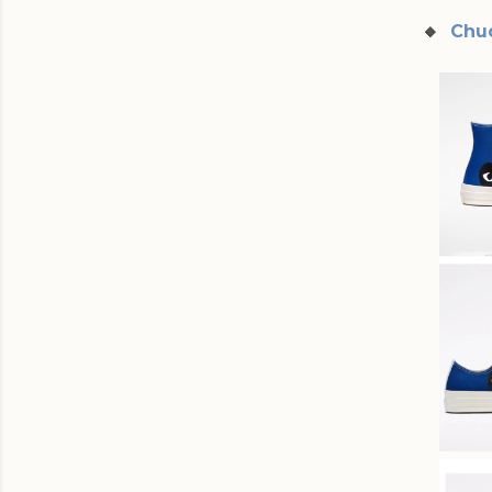
🔸
Chuc