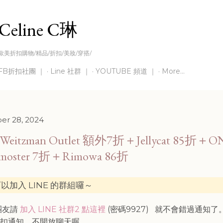
Skip to main content
Celine C琳
歐美折扣購物/精品/折扣/美妝/穿搭/
FB折扣社團 ｜
Line 社群 ｜
YOUTUBE 頻道 ｜
More…
r 28, 2024
t Weitzman Outlet 額外7折＋Jellycat 85折＋O
dmoster 7折＋Rimowa 86折
以加入 LINE 的群組囉～
灣團友請
加入 LINE 社群2 點這裡
(密碼9927)
就不會錯過通知了
折扣通知，不開放聊天喔。