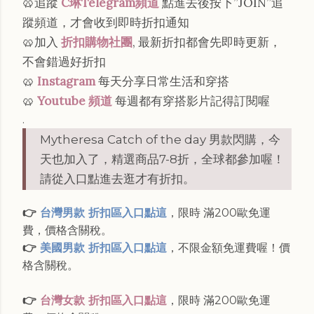
🥨追蹤
C琳Telegram頻道
點進去後按下”JOIN”追
蹤頻道，才會收到即時折扣通知
🥨加入
折扣購物社團
, 最新折扣都會先即時更新，
不會錯過好折扣
🥨
Instagram
每天分享日常生活和穿搭
🥨
Youtube 頻道
每週都有穿搭影片記得訂閱喔
.
Mytheresa Catch of the day 男款閃購，今
天也加入了，精選商品7-8折，全球都參加喔！
請從入口點進去逛才有折扣。
👉
台灣男款 折扣區入口點這
，限時 滿200歐免運
費，價格含關稅。
👉
美國男款 折扣區入口點這
，不限金額免運費喔！價
格含關稅。
👉
台灣女款 折扣區入口點這
，限時 滿200歐免運