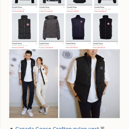
🔸
Canada Goose Crofton nylon vest
黑