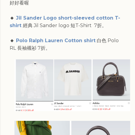
好好看喔
🔸
Jil Sander Logo short-sleeved cotton T-
shirt
經典 Jil Sander logo 短T-Shirt 7折。
🔸
Polo Ralph Lauren Cotton shirt
白色 Polo
RL 長袖襯衫 7折。