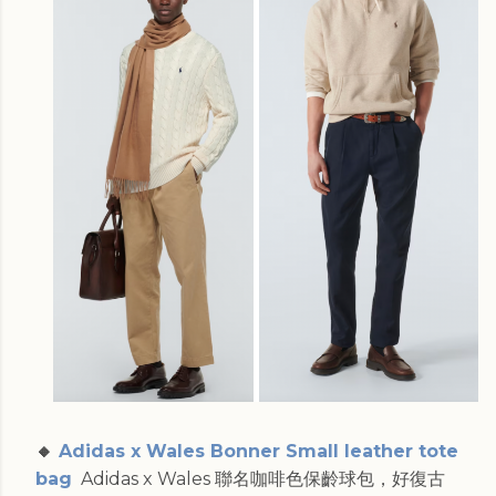
🔸
Adidas x Wales Bonner Small leather tote
bag
Adidas x Wales 聯名咖啡色保齡球包，好復古