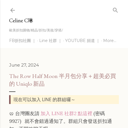
Skip to main content
Celine C琳
歐美折扣購物/精品/折扣/美妝/穿搭/
FB折扣社團 ｜
Line 社群 ｜
YOUTUBE 頻道 ｜
More…
June 27, 2024
The Row Half Moon 半月包分享＋超美必買
的 Uniqlo 新品
現在可以加入 LINE 的群組囉～
🥨 台灣團友請
加入 LINE 社群2 點這裡
(密碼
9927)
就不會錯過通知了。群組只會發送折扣通