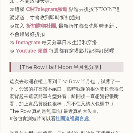
知，不開放聊天喔。
🥨追蹤
C琳Telegram頻道
點進去後按下”JOIN”追
蹤頻道，才會收到即時折扣通知
🥨加入
折扣購物社團
, 最新折扣都會先即時更新，
不會錯過好折扣
🥨
Instagram
每天分享日常生活和穿搭
🥨
Youtube 頻道
每週都有穿搭影片記得訂閱喔
.
【The Row Half Moon 半月包分享】
這次去歐洲在櫃上看到 The Row 半月包 ，試背了一
下，旁邊的好友讚不絕口，當時我穿的很休閒也覺得怎
麼背起來這麼簡單有型好看，離開後一直想覺得很耐
看，加上實品質感也很棒，忍不住又納入包櫃中...(
The Row 真的是無底坑) 最近真的大失血。
#包包實測短片可以看
社團這裡留言處
。