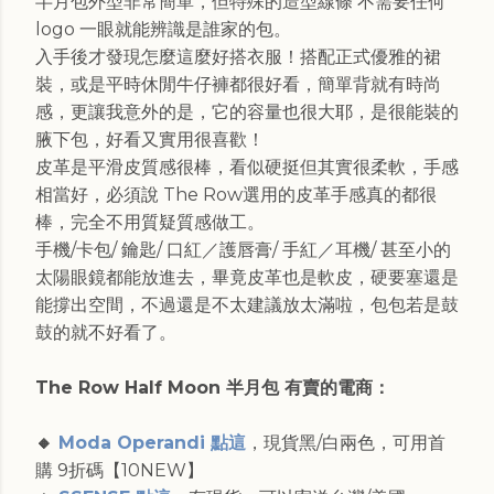
半月包外型非常簡單，但特殊的造型線條 不需要任何
logo 一眼就能辨識是誰家的包。
入手後才發現怎麼這麼好搭衣服！搭配正式優雅的裙
裝，或是平時休閒牛仔褲都很好看，簡單背就有時尚
感，更讓我意外的是，它的容量也很大耶，是很能裝的
腋下包，好看又實用很喜歡！
皮革是平滑皮質感很棒，看似硬挺但其實很柔軟，手感
相當好，必須說 The Row選用的皮革手感真的都很
棒，完全不用質疑質感做工。
手機/卡包/ 鑰匙/ 口紅／護唇膏/ 手紅／耳機/ 甚至小的
太陽眼鏡都能放進去，畢竟皮革也是軟皮，硬要塞還是
能撐出空間，不過還是不太建議放太滿啦，包包若是鼓
鼓的就不好看了。
The Row Half Moon 半月包 有賣的電商：
🔸
Moda Operandi 點這
，現貨黑/白兩色，可用首
購 9折碼【10NEW】