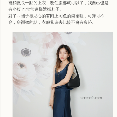
襬稍微長一點的上衣，改住腹部就可以了，我自己也是
有小腹 也常常這樣遮擋肚子。
對了～裙子很貼心的有附上同色的襯裙喔，可穿可不
穿，穿襯裙的話，衣服紮進去比較不會有痕跡。