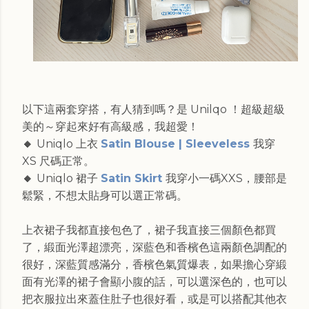
以下這兩套穿搭，有人猜到嗎？是 Unilqo ！超級超級
美的～穿起來好有高級感，我超愛！
🔸
Uniqlo 上衣
Satin Blouse | Sleeveless
我穿
XS 尺碼正常。
🔸
Uniqlo 裙子
Satin Skirt
我穿小一碼XXS，腰部是
鬆緊，不想太貼身可以選正常碼。
上衣裙子我都直接包色了，裙子我直接三個顏色都買
了，緞面光澤超漂亮，深藍色和香檳色這兩顏色調配的
很好，深藍質感滿分，香檳色氣質爆表，如果擔心穿緞
面有光澤的裙子會顯小腹的話，可以選深色的，也可以
把衣服拉出來蓋住肚子也很好看，或是可以搭配其他衣