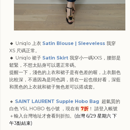
🔸
Uniqlo 上衣
Satin Blouse | Sleeveless
我穿
XS 尺碼正常。
🔸
Uniqlo 裙子
Satin Skirt
我穿小一碼XXS，腰部是
鬆緊，不想太貼身可以選正常碼。
提醒一下，淺色的上衣和裙子是有色差的喔，上衣顏色
比較深，不過因為是同色調，搭在一起也很好看，深藍
和黑色的上衣就和裙子無色差可以搭成套。
🔸
SAINT LAURENT Supple Hobo Bag
超氣質的
白色 YSL HOBO 包小號 ，現在有
7折
！ 請登入帳號
＋輸入台灣地址才會看到折扣。
(台灣 6/29 星期六 下
午3點結束)