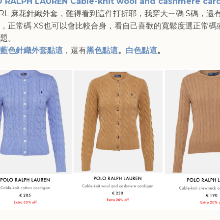
 RALPH LAUREN Cable-knit wool and cashmere car
lo RL 麻花針織外套，難得看到這件打折耶，我穿大ㄧ碼 S碼，還
，正常碼 XS也可以會比較合身，看自己喜歡的寬鬆度選正常碼
題。
藍色針織外套點這
，還有
黑色點這
。
白色點這
。