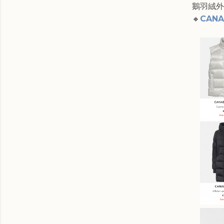
鵝羽絨外
🔸
CANA