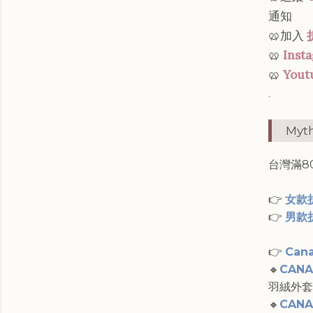
通知
🥨加入
🥨
Inst
🥨
Yout
.
Myt
台灣滿8
👉
女款
👉
男款
👉
Can
🔸
CANA
羽絨外套
🔸
CANA