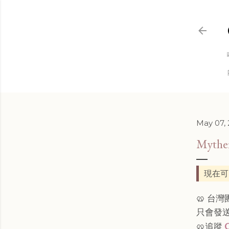
May 07,
Myth
現在可
🥨 台
只會發
🥨追蹤