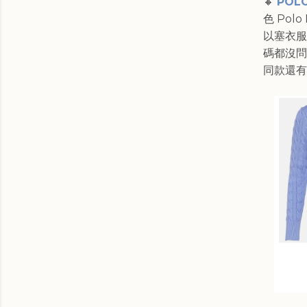
🔸
POLO
色 Po
以塞衣服
碼都沒問
同款還有