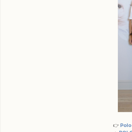
👉
Polo