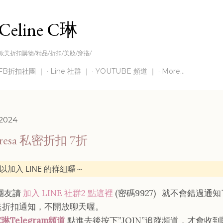
Skip to main content
Celine C琳
歐美折扣購物/精品/折扣/美妝/穿搭/
FB折扣社團 ｜
Line 社群 ｜
YOUTUBE 頻道 ｜
More…
 2024
eresa 私密折扣 7折
以加入 LINE 的群組囉～
灣團友請
加入 LINE 社群2 點這裡
(密碼9927)
就不會錯過通知
送折扣通知，不開放聊天喔。
C琳Telegram頻道
點進去後按下”JOIN”追蹤頻道，才會收