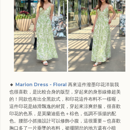
🔸
Marion Dress - Floral
再來這件潑墨印花洋裝我
也很喜歡，是比較合身的版型，穿起來的身形線條超美
的！同款也有出全黑款式，和印花這件布料不一樣喔，
這件印花是絲滑飄逸的材質，穿起來涼爽舒服，很喜歡
印花的色系，是莫蘭迪藍色＋棕色，低調不張揚的配
色。腰部小抓揍設計可以修飾小腹，這很重要～也喜歡
胸口多了一片垂墜的布料，裙擺開岔的地方還有小暗