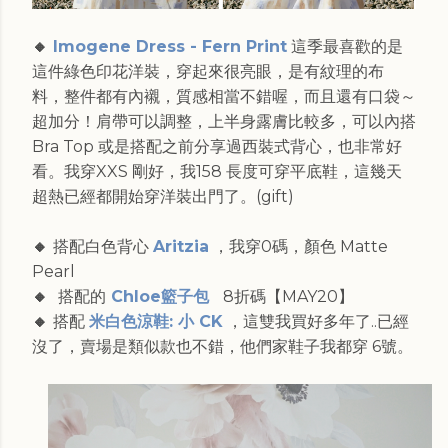
🔸
Imogene Dress - Fern Print
這季最喜歡的是
這件綠色印花洋裝，穿起來很亮眼，是有紋理的布
料，整件都有內襯，質感相當不錯喔，而且還有口袋～
超加分！肩帶可以調整，上半身露膚比較多，可以內搭
Bra Top 或是搭配之前分享過西裝式背心，也非常好
看。我穿XXS 剛好，我158 長度可穿平底鞋，這幾天
超熱已經都開始穿洋裝出門了。(gift)
🔸
搭配白色背心
Aritzia
，我穿0碼，顏色 Matte
Pearl
🔸
搭配的
Chloe籃子包
8折碼【MAY20】
🔸
搭配
米白色涼鞋: 小 CK
，這雙我買好多年了..已經
沒了，賣場是類似款也不錯，他們家鞋子我都穿 6號。