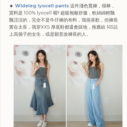
🔸
Wideleg lyocell pants
這件淺色寬褲，很棒，
質料是 100% lyocell 喔!! 超級無敵舒服，軟綿綿輕飄
飄涼涼的，完全不是牛仔褲的布料，我很喜歡，但褲長
實在太長，我穿XXS 厚底鞋都還會踩地，推薦給 165以
上高個子的女生，或是願意改褲長的人。