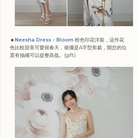
🔸
Neesha Dress - Bloom
粉色印花洋裝，這件花
色比較甜美可愛很春天，裙擺是A字型剪裁，開岔的位
置有抽繩可以提整高低。
(gift)