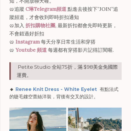
知，不開放聊天喔。
🥨追蹤
C琳Telegram頻道
點進去後按下”JOIN”追
蹤頻道，才會收到即時折扣通知
🥨加入
折扣購物社團
, 最新折扣都會先即時更新，
不會錯過好折扣
🥨
Instagram
每天分享日常生活和穿搭
.
🥨
Youtube 頻道
每週都有穿搭影片記得訂閱喔
Petite Studio 全站75折，滿 $98美金免國際
運費。
🔸
Renee Knit Dress - White Eyelet
有點法式
的睫毛鏤空蕾絲洋裝，背後有交叉的設計。