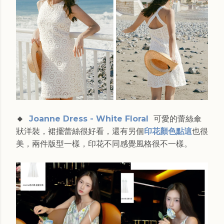
🔸
Joanne Dress - White Floral
可愛的蕾絲傘
狀洋裝，裙擺蕾絲很好看，還有另個
印花顏色點這
也很
美，兩件版型一樣，印花不同感覺風格很不一樣。