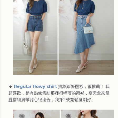
🔸
Regular flowy shirt
抽象線條襯衫，很推薦！ 我
超喜歡，是有點像雪紡那種很輕薄的襯衫，夏天拿來當
疊搭細肩帶背心很適合，我穿2號寬鬆度剛好。