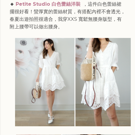
🔸
Petite Studio 白色蕾絲洋裝
，這件白色蕾絲裙
擺很好看！蠻厚實的蕾絲材質，有搭配內裡不會透光，
春夏出遊拍照很適合，我穿XXS 寬鬆無腰身版型，有
附上腰帶可以做出腰身。