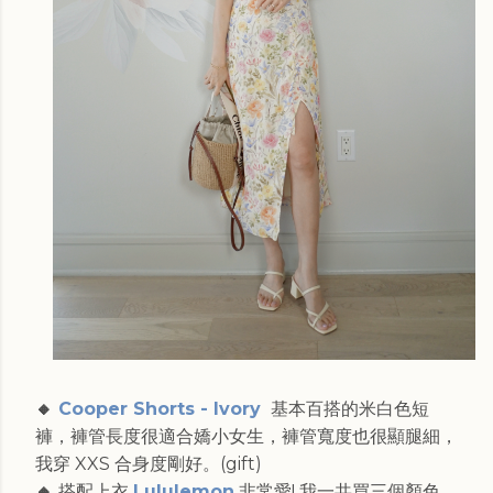
🔸
Cooper Shorts - Ivory
基本百搭的米白色短
褲，褲管長度很適合嬌小女生，褲管寬度也很顯腿細，
我穿 XXS 合身度剛好。(gift)
🔸
搭配上衣
Lululemon
非常愛! 我一共買三個顏色，