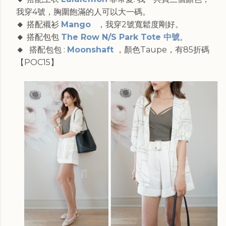
我穿4號，胸圍飽滿的人可以大一碼。
🔸
搭配襯衫
Mango
，我穿2號寬鬆度剛好。
🔸
搭配包包
The Row N/S Park Tote 中號
。
🔸
搭配包包 :
Moonshaft
，顏色Taupe，有85折碼
【POC15】