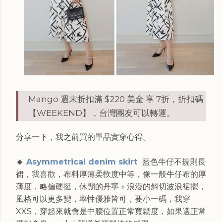
Mango 週末折扣滿 $220 美金 享 7折，折扣碼
【WEEKEND】，台灣團友可以轉運。
分享一下，我之前買的單品實穿心得。
🔸
Asymmetrical denim skirt
藍色牛仔不規則長
裙，我喜歡，布料厚薄柔軟度中等，像一般牛仔布的厚
薄度，略偏硬挺，休閒的丹寧＋浪漫的斜切波浪裙擺，
風格可以更多變，率性優雅皆可，要小一碼，我穿
XXS，穿起來就會是中腰位置正常寬鬆度，如果選正常