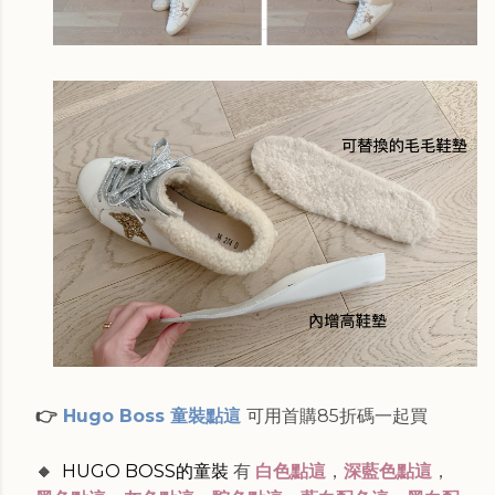
👉
Hugo Boss 童裝點這
可用首購85折碼一起買
🔸
HUGO BOSS的童裝
有
白色點這
，
深藍色點這
，