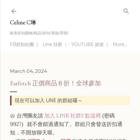
Skip to main content
Celine C琳
歐美折扣購物/精品/折扣/美妝/穿搭/
FB折扣社團 ｜
Line 社群 ｜
YOUTUBE 頻道 ｜
More…
March 04, 2024
Farfetch 正價商品８折！全球參加
現在可以加入 LINE 的群組囉～
🥨 台灣團友請
加入 LINE 社群2 點這裡
(密碼
9927)
就不會錯過通知了。群組只會發送折扣通
知，不開放聊天喔。