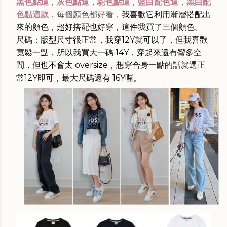
黑色點這
，
灰色點這
，
駝色點這
，
藍白配色這
，
黑白配
色點這款
，每個顏色都好看，
我喜歡它利用漸層搭配出
來的顏色，超好搭配也好穿，這件我買了三個顏色。
尺碼：版型尺寸很正常，我穿12Y就可以了，但我喜歡
寬鬆一點，所以我買大一碼 14Y，穿起來還有蠻多空
間，但也不會太 oversize，想穿合身一點的話就選正
常12Y即可，最大尺碼還有 16Y喔。