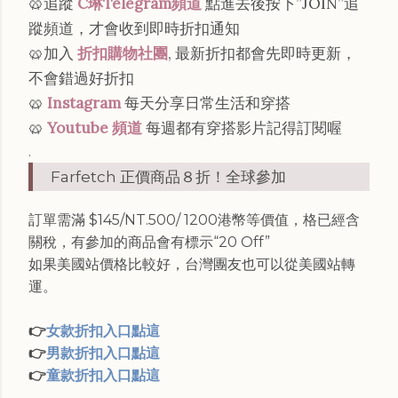
🥨追蹤
C琳Telegram頻道
點進去後按下”JOIN”追
蹤頻道，才會收到即時折扣通知
🥨加入
折扣購物社團
, 最新折扣都會先即時更新，
不會錯過好折扣
🥨
Instagram
每天分享日常生活和穿搭
🥨
Youtube 頻道
每週都有穿搭影片記得訂閱喔
.
Farfetch 正價商品８折！全球參加
訂單需滿 $145/NT.500/ 1200港幣等價值，格已經含
關稅，有參加的商品會有標示“20 Off”
如果美國站價格比較好，台灣團友也可以從美國站轉
運。
👉
女款折扣入口點這
👉
男款折扣入口點這
👉
童款折扣入口點這