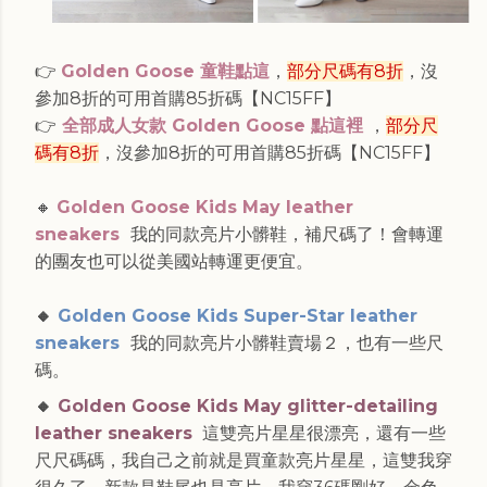
👉
Golden Goose 童鞋點這
，
部分尺碼有8折
，沒
參加8折的可用首購85折碼【
NC15FF
】
👉
全部成人女款 Golden Goose 點這裡
，
部分尺
碼有8折
，沒參加8折的可用首購85折碼【
NC15FF
】
🔸
Golden Goose Kids May leather
sneakers
我的同款亮片小髒鞋，補尺碼了！會轉運
的團友也可以從美國站轉運更便宜。
🔸
Golden Goose Kids Super-Star leather
sneakers
我的同款亮片小髒鞋賣場２，也有一些尺
碼。
🔸
Golden Goose Kids May glitter-detailing
leather sneakers
這雙亮片星星很漂亮，還有一些
尺尺碼碼，
我自己之前就是買童款亮片星星，這雙我穿