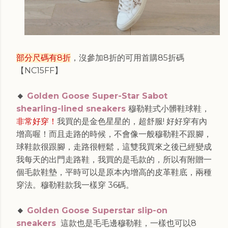
部分尺碼有8折
，沒參加8折的可用首購85折碼
【
NC15FF
】
🔸
Golden Goose Super-Star Sabot
shearling-lined sneakers
穆勒鞋式小髒鞋球鞋，
非常好穿！
我買的是金色星星的，超舒服! 好好穿有內
增高喔！而且走路的時候，不會像一般穆勒鞋不跟腳，
球鞋款很跟腳，走路很輕鬆，這雙我買來之後已經變成
我每天的出門走路鞋，我買的是毛款的，所以有附贈一
個毛款鞋墊，平時可以是原本內增高的皮革鞋底，兩種
穿法。穆勒鞋款我一樣穿 36碼。
🔸
Golden Goose Superstar slip-on
sneakers
這款也是毛毛邊穆勒鞋，一樣也可以8