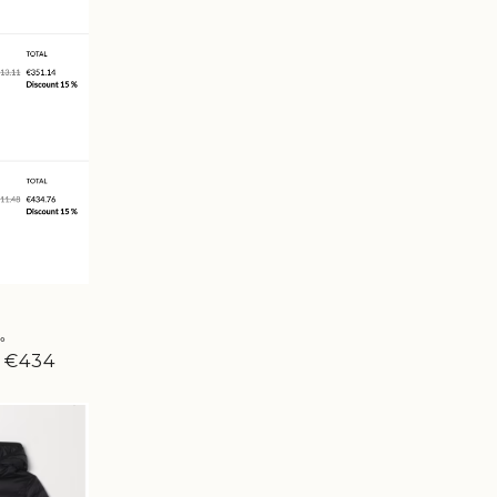
。
後
€434