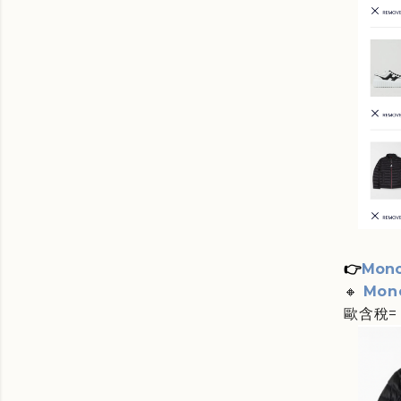
👉
Mon
🔸
Monc
歐含稅=