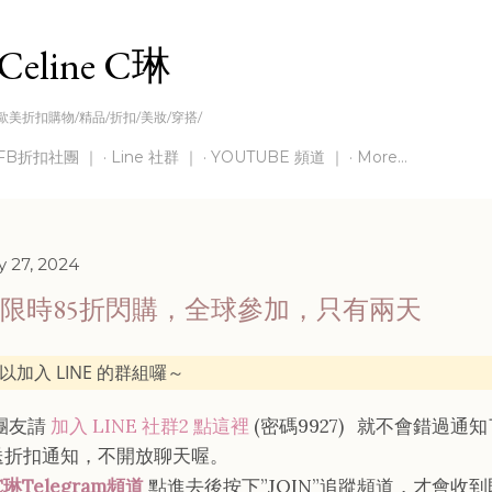
Skip to main content
Celine C琳
歐美折扣購物/精品/折扣/美妝/穿搭/
FB折扣社團 ｜
Line 社群 ｜
YOUTUBE 頻道 ｜
More…
 27, 2024
lio 限時85折閃購，全球參加，只有兩天
以加入 LINE 的群組囉～
灣團友請
加入 LINE 社群2 點這裡
(密碼9927)
就不會錯過通知
送折扣通知，不開放聊天喔。
C琳Telegram頻道
點進去後按下”JOIN”追蹤頻道，才會收