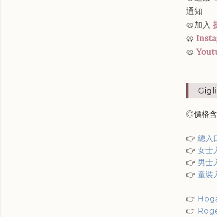
通知
🥨加入
🥨
Inst
🥨
Yout
Gig
◎價格含
👉
總入
👉
女士
👉
男士
👉
童裝
👉
Hog
👉
Roge