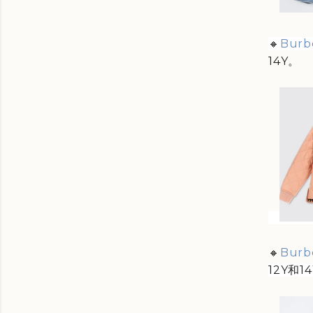
🔸
Burbe
14Y。
🔸
Burbe
12Y和1