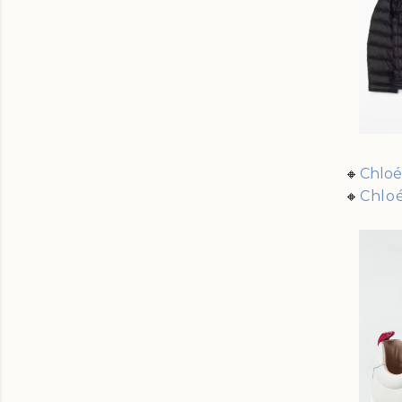
🔸
Chloé 
🔸
Chloé