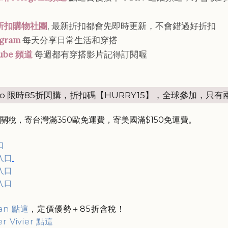
折扣購物社團
, 最新折扣都會先即時更新，不會錯過好折扣
agram
每天分享日常生活和穿搭
ube 頻道
每週都有穿搭影片記得訂閱喔
lio 限時85折閃購，折扣碼【
HURRY15】，全球參加，只有
關稅，寄台灣滿350歐免運費，寄美國滿$150免運費。
口
入口
入口
入口
an 點這
，定價優勢＋85折含稅！
r Vivier 點這