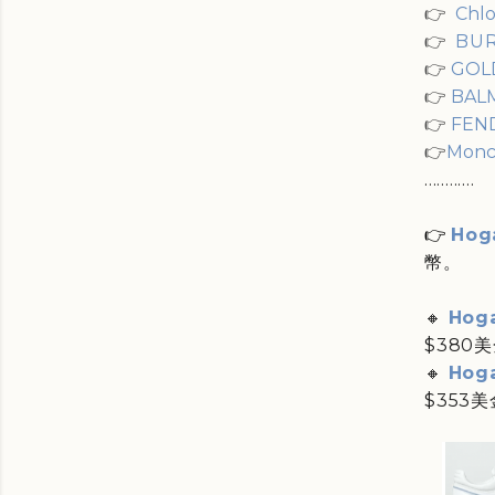
👉
Chl
👉
BUR
👉
GOL
👉
BAL
👉
FEN
👉
Mon
............
👉
Hog
幣。
🔸
Hog
$380
🔸
Hog
$353