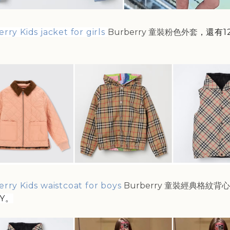
rry Kids jacket for girls
Burberry 童裝粉色外套
，還有1
rry Kids waistcoat for boys
Burberry 童裝經典格紋背
4Y。