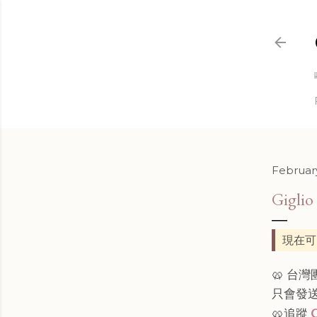
February
Gig
現在可
🥨 台
只會發
🥨追蹤