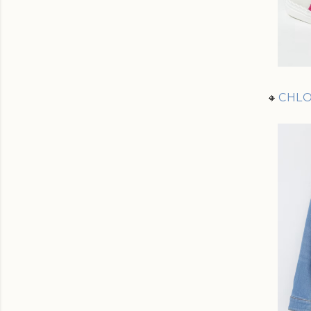
🔸
CHLOÉ