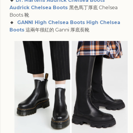
🔸
Dr. Martens Audrick Chelsea Boots
Audrick Chelsea Boots
黑色馬丁厚底 Chelsea
Boots 靴
🔸
GANNI High Chelsea Boots High Chelsea
Boots
這兩年很紅的 Ganni 厚底長靴