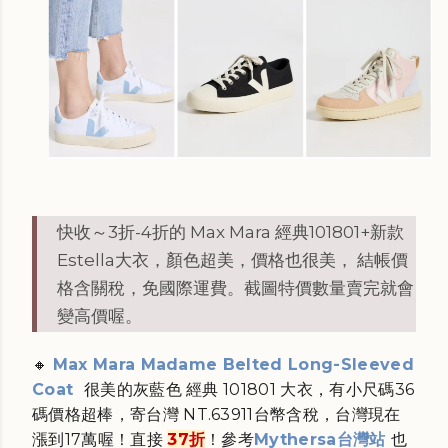
快收～3折-4折的 Max Mara 經典101801+新款
Estella大衣，顏色超美，價格也很美， 結帳價
格含關稅，免國際運費。截圖特價數量賣完就會
變高價喔。
🔸
Max Mara Madame Belted Long-Sleeved
Coat
很美的灰藍色 經典 101801 大衣，有小尺碼36
碼價格超棒，寄台灣 NT.
63911台幣含稅，台灣現在
漲到17萬喔！直接
37折
！參考
Mythersa台灣站
也