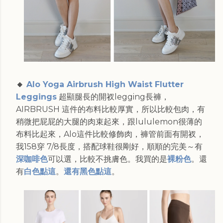
🔸
Alo Yoga Airbrush High Waist Flutter
Leggings
超顯腿長的開衩legging長褲，
AIRBRUSH 這件的布料比較厚實，所以比較包肉，有
稍微把屁屁的大腿的肉束起來，跟lululemon很薄的
布料比起來，Alo這件比較修飾肉，褲管前面有開衩，
我158穿 7/8長度，搭配球鞋很剛好，順順的完美～有
深咖啡色
可以選，比較不挑膚色。我買的是
裸粉色
。還
有
白色點這
。
還有黑色點這
。