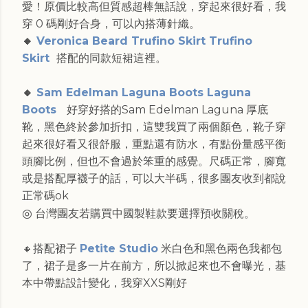
愛！原價比較高但質感超棒無話說，穿起來很好看，我
穿 0 碼剛好合身，可以內搭薄針織。
🔸
Veronica Beard Trufino Skirt Trufino
Skirt
搭配的同款短裙這裡。
🔸
Sam Edelman Laguna Boots Laguna
Boots
好穿好搭的Sam Edelman Laguna 厚底
靴，黑色終於參加折扣，這雙我買了兩個顏色，靴子穿
起來很好看又很舒服，重點還有防水，有點份量感平衡
頭腳比例，但也不會過於笨重的感覺。尺碼正常，腳寬
或是搭配厚襪子的話，可以大半碼，很多團友收到都說
正常碼ok
◎
台灣團友若購買中國製鞋款要選擇預收關稅。
🔸搭配裙子
Petite Studio
米白色和黑色兩色我都包
了，裙子是多一片在前方，所以掀起來也不會曝光，基
本中帶點設計變化，我穿XXS剛好