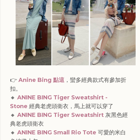
👉
Anine Bing 點這
，蠻多經典款式有參加折
扣。
🔸
ANINE BING Tiger Sweatshirt -
Stone
經典老虎頭衛衣，馬上就可以穿了
🔸
ANINE BING Tiger Sweatshirt
灰黑色經
典老虎頭衛衣
🔸
ANINE BING Small Rio Tote
可愛的米白