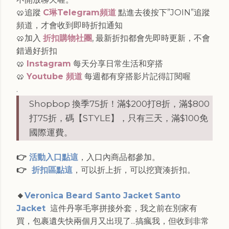
🥨追蹤
C琳Telegram頻道
點進去後按下”JOIN”追蹤
頻道，才會收到即時折扣通知
🥨加入
折扣購物社團
, 最新折扣都會先即時更新，不會
錯過好折扣
🥨
Instagram
每天分享日常生活和穿搭
🥨
Youtube 頻道
每週都有穿搭影片記得訂閱喔
.
Shopbop 換季75折！滿$200打8折，滿$800
打75折，碼【STYLE】，只有三天，滿$100免
國際運費。
👉
活動入口點這
，入口內商品都參加。
👉
折扣區點這
，可以折上折，可以挖寶湊折扣。
🔸
Veronica Beard Santo Jacket Santo
Jacket
這件丹寧毛寧拼接外套，我之前在別家有
買，包裹遺失快兩個月又出現了...搞瘋我，但收到非常