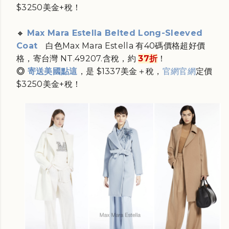
$3250美金+稅！
🔸
Max Mara Estella Belted Long-Sleeved
Coat
白色
Max Mara Estella 有40碼價格超好價
格，寄台灣 NT.
49207.含稅，約
37折
！
◎
寄送美國點這
，是
$1337美金＋稅
，
官網
官網
定價
$3250美金+稅！