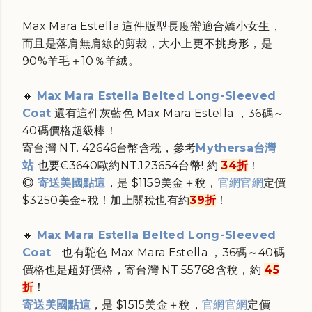
Max Mara Estella 這件版型長度蠻適合嬌小女生，
而且是落肩無肩線的剪裁，大小上更不挑身形，
是
90%羊毛＋10％羊絨。
🔸
Max Mara Estella Belted Long-Sleeved
Coat
還有這件灰藍色 Max Mara Estella ，36碼～
40碼價格超級棒！
寄台灣 NT.
42646
台幣含稅，
參考
Mythersa台灣
站
也要
€3640歐約NT.123654台幣!
約
34折
！
◎
寄送美國點這
，是
$1159美金＋稅
，
官網
官網
定價
$3250美金+稅！加上關稅也有約
39折
！
🔸
Max Mara Estella Belted Long-Sleeved
Coat
也有駝色
Max Mara Estella ，36碼～40碼
價格也是超好價格，寄台灣 NT.
55768含稅，約
45
折
！
寄送美國點這
，是
$1515美金＋稅
，
官網
官網
定價