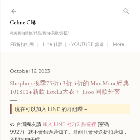
Skip to main content
Celine C琳
歐美折扣購物/精品/折扣/美妝/穿搭/
FB折扣社團 ｜
Line 社群 ｜
YOUTUBE 頻道 ｜
More…
October 16, 2023
Shopbop 換季75折+3折-4折的 Max Mara 經典
101801+新款 Estella大衣＋ Jisoo 同款外套
現在可以加入 LINE 的群組囉～
🥨 台灣團友請
加入 LINE 社群2 點這裡
(密碼
9927)
就不會錯過通知了。群組只會發送折扣通知，
不開放聊天喔。