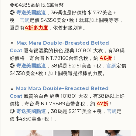
要
€4585歐約15.6萬台幣
◎
寄送美國點這
，36碼也是好價格 $1737美金＋
稅
，
官網
定價 $4350美金+稅！就算加上關稅等等，
還是有
4折多力度
，依舊超級划算。
🔸
Max Mara Double-Breasted Belted
Coat
還有很溫柔的粉色
經典 101801 大衣，有38碼
好價格，
寄台灣 NT.
79160台幣含稅，約
46折
！
◎
寄送美國點這
，38碼是
$2151美金＋稅
，
官網
定價
$4350美金+稅！加上關稅還是很棒的力度。
🔸
Max Mara Double-Breasted Belted
Coat
氣質的白
色
經典 101801 大衣，有38碼以上好
價格，
寄台灣 NT.
79889台幣含稅，約
47折
！
◎
寄送美國點這
，38碼是
$2171美金＋稅
，
官網
定
價 $4350美金+稅！。