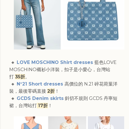
🔸
LOVE MOSCHINO Shirt dresses
藍色LOVE
MOSCHINO襯衫小洋裝，扣子是小愛心，台灣站
打
35折
。
🔸
N°21 Short dresses
高價位的 N.21 碎花荷葉洋
裝，最後零碼直接
2折
！
🔸
GCDS Denim skirts
斜切不規則 GCDS 丹寧短
裙，台灣站打
17折
！