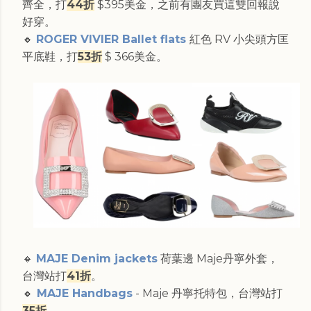
齊全，打
44折
$395美金，之前有團友買這雙回報說
好穿。
🔸
ROGER VIVIER Ballet flats
紅色 RV 小尖頭方匡
平底鞋，打
53折
$ 366美金。
🔸
MAJE Denim jackets
荷葉邊 Maje丹寧外套，
台灣站打
41折
。
🔸
MAJE Handbags
- Maje 丹寧托特包，台灣站打
35折
。