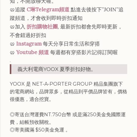
知，不開放聊天喔。
🥨追蹤
C琳Telegram頻道
點進去後按下”JOIN”追
蹤頻道，才會收到即時折扣通知
🥨加入
折扣購物社團
, 最新折扣都會先即時更新，
不會錯過好折扣
🥨
Instagram
每天分享日常生活和穿搭
🥨
Youtube 頻道
每週都有穿搭影片記得訂閱喔
.
義大利電商YOOX 夏季折扣好物。
YOOX 是 NET-A-PORTER GROUP 精品集團旗下
的電商網站，品牌眾多，從精品到平價品牌皆有，價格
很優惠，適合挖寶。
◎寄送台灣運費NT.750台幣 或是滿250美金免國際運
費，結帳預收關稅。
◎寄美國滿 $50美金免運 。