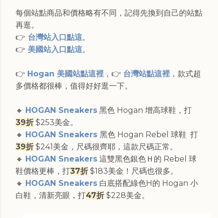
每個站點商品和價格略有不同，記得先換到自己的站點
再逛。
👉
台灣站入口點這
。
👉
美國站入口點這
。
👉
Hogan 美國站點這裡
，👉
台灣站點這裡
，款式超
多價格都很棒，值得好好逛一下。
🔸
HOGAN Sneakers
黑色 Hogan 增高球鞋，打
39折
$253美金。
🔸
HOGAN Sneakers
黑色 Hogan Rebel 球鞋 打
39折
$241美金，尺碼很齊耶，這款尺碼正常。
🔸
HOGAN Sneakers
這雙黑色銀色Ｈ的 Rebel 球
鞋價格更棒，打
37折
$183美金！尺碼也很多。
🔸
HOGAN Sneakers
白底搭配綠色H的 Hogan 小
白鞋，清新亮眼，打
47折
$228美金。