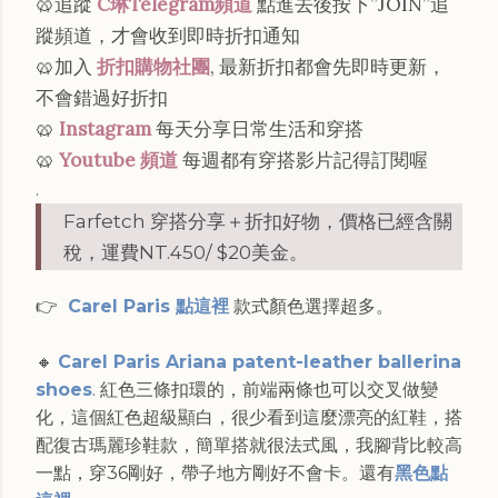
🥨追蹤
C琳Telegram頻道
點進去後按下”JOIN”追
蹤頻道，才會收到即時折扣通知
🥨加入
折扣購物社團
, 最新折扣都會先即時更新，
不會錯過好折扣
🥨
Instagram
每天分享日常生活和穿搭
🥨
Youtube 頻道
每週都有穿搭影片記得訂閱喔
.
Farfetch 穿搭分享＋折扣好物，價格已經含關
稅，運費NT.450/ $20美金。
👉
Carel Paris 點這裡
款式顏色選擇超多。
🔸
Carel Paris Ariana patent-leather ballerina
shoes
. 紅色三條扣環的，前端兩條也可以交叉做變
化，這個紅色超級顯白，很少看到這麼漂亮的紅鞋，搭
配復古瑪麗珍鞋款，簡單搭就很法式風，我腳背比較高
一點，穿36剛好，帶子地方剛好不會卡。還有
黑色點