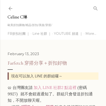
Skip to main content
Celine C琳
歐美折扣購物/精品/折扣/美妝/穿搭/
FB折扣社團 ｜
Line 社群 ｜
YOUTUBE 頻道 ｜
More…
February 13, 2023
Farfetch 穿搭分享＋折扣好物
現在可以加入 LINE 的群組囉～
🥨 台灣團友請
加入 LINE 社群2 點這裡
(密碼
9927)
就不會錯過通知了。群組只會發送折扣通
知，不開放聊天喔。