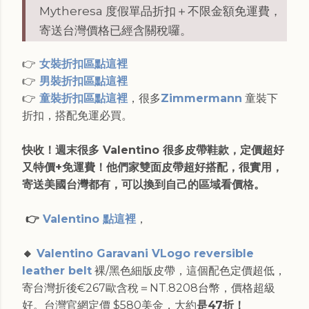
Mytheresa 度假單品折扣＋不限金額免運費，
寄送台灣價格已經含關稅囉。
👉
女裝折扣區點這裡
👉
男裝折扣區點這裡
👉
童裝折扣區點這裡
，很多
Zimmermann
童裝下
折扣，搭配免運必買。
快收！週末很多 Valentino 很多皮帶鞋款，定價超好
又特價+免運費！他們家雙面皮帶超好搭配，很實用，
寄送美國台灣都有，可以換到自己的區域看價格。
👉
Valentino 點這裡
，
🔸
Valentino Garavani VLogo reversible
leather belt
裸/黑色細版皮帶，這個配色定價超低，
寄台灣折後€267歐含稅＝NT.8208台幣，價格超級
好。台灣官網定價 $580美金，大約
是47折！