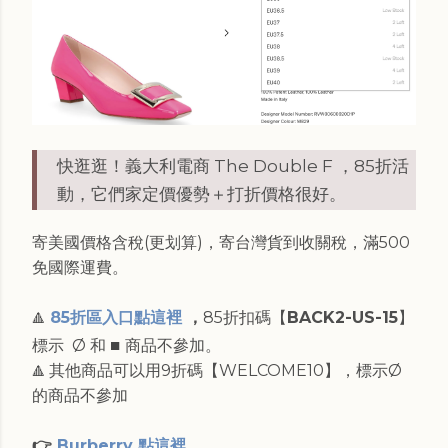
快逛逛！義大利電商 The Double F ，85折活
動，它們家定價優勢＋打折價格很好。
寄美國價格含稅(更划算)，寄台灣貨到收關稅，滿500
免國際運費。
85折區入口點這裡
，
85折扣碼【
BACK2-US-15
】
🔺
■
標示 Ø 和
商品不參加。
其他商品可以用9折碼【WELCOME10】，標示Ø
🔺
的商品不參加
👉
Burberry 點這裡
。