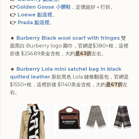
👉
Golden Goose 小髒鞋
，定價超好＋打折。
👉
Loewe 點這裡
。
👉
Prada 點這裡
。
🔸
Burberry Black wool scarf with fringes
雙
面黑白 Burberry logo 圍巾，官網是$380+稅，這裡
折後 $256.89美金含稅，大約
是63折
左右。
🔸
Burberry Lola mini satchel bag in black
quilted leather
新款黑色 Lola 鏈條翻蓋包，官網是
$1550+稅，這裡折後 $1140美金含稅，大約
是67折
左
右。