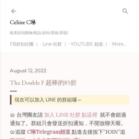
Skip to main content
Celine C琳
歐美折扣購物/精品/折扣/美妝/穿搭/
FB折扣社團 ｜
Line 社群 ｜
YOUTUBE 頻道 ｜
More…
August 12, 2022
The Double F 超棒的85折
現在可以加入 LINE 的群組囉～
🥨 台灣團友請
加入 LINE 社群 點這裡
就不會錯過
通知了。群組只會發送折扣通知，不開放聊天喔。
🥨追蹤
C琳Telegram頻道
點進去後按下”JOIN”追