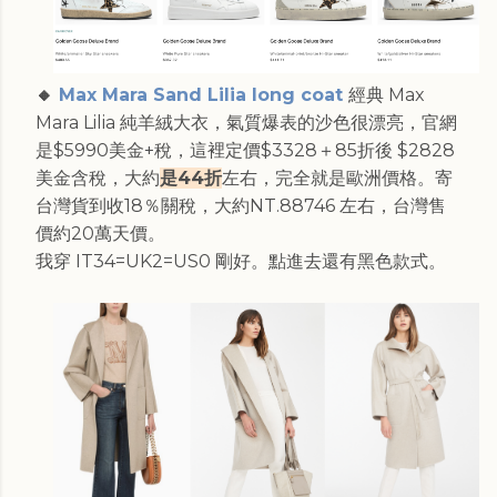
🔸
Max Mara Sand Lilia long coat
經典 Max
Mara Lilia 純羊絨大衣，氣質爆表的沙色很漂亮，官網
是$5990美金+稅，這裡定價$3328＋85折後 $2828
美金含稅，大約
是44折
左右，完全就是歐洲價格。寄
台灣貨到收18％關稅，大約NT.88746 左右，台灣售
價約20萬天價。
我穿 IT34=UK2=US0 剛好。點進去還有黑色款式。