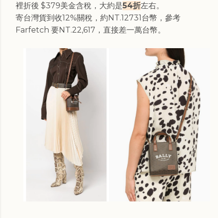
裡折後 $379美金含稅，大約是
54折
左右。
寄台灣貨到收12%關稅，約NT.12731台幣，參考
Farfetch 要NT.22,617，直接差一萬台幣。