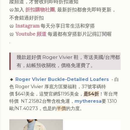
蹤頻道，才會收到即時折扣通知
🥨加入
折扣購物社團
, 最新折扣都會先即時更新，
不會錯過好折扣
🥨
Instagram
每天分享日常生活和穿搭
🥨
Youtube 頻道
每週都有穿搭影片記得訂閱喔
.
幾款超好價 Roger Vivier 鞋，寄送美國/台灣都
有，結帳預收關稅，價格免運費了。
🔸
Roger Vivier Buckle-Detailed Loafers
- 白
色 Roger Vivier 厚底方匡樂福鞋，37號零碼特
價 $641美金，這雙官網$1195美金，
是54折
！寄台灣
特價 NT.21582台幣含稅免運，
mytheresa
要 1310
歐/NT.40273，也是約
半價
的力度。