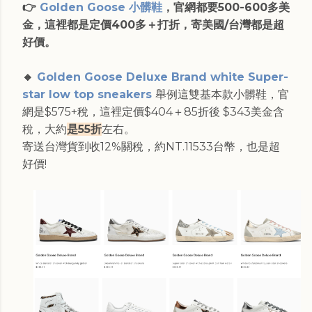
👉
Golden Goose 小髒鞋
，官網都要500-600多美
金，這裡都是定價400
多
＋打折，寄美國/台灣都是超
好價。
🔸
Golden Goose Deluxe Brand white Super-
star low top sneakers
舉例這雙基本款小髒鞋，官
網是$575+稅，這裡定價$404＋85折後 $343美金含
稅，大約
是55折
左右。
寄送台灣貨到收12%關稅，約NT.11533台幣，也是超
好價!