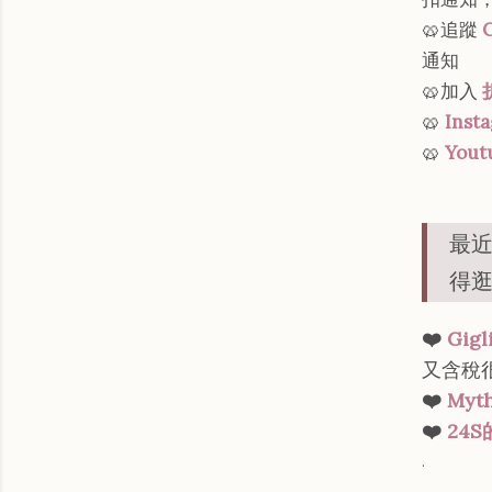
🥨追蹤
通知
🥨加入
🥨
Inst
🥨
Yout
最
得
❤️
Gig
又含稅
❤️
My
❤️
24
.