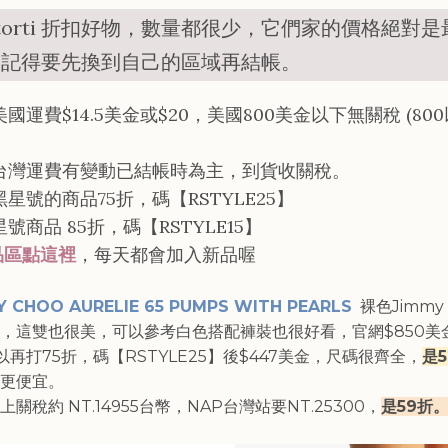
ltorti 折扣好物，數量都很少，它們家的價格絕對是
，記得要先換到自己的區域再結帳。
國運費$14.5美金或$20，美國800美金以下無關稅 (80
台灣運費有變動已結帳時為主，到貨收關稅。
星號的商品75折，碼【RSTYLE25】
號商品 85折，碼【RSTYLE15】
品區點這裡
，每天都會加入新品喔
Y CHOO AURELIE 65 PUMPS WITH PEARLS
裸色Jimmy 
，這雙也很美，可以參考白色搭配褲裝也很好看，官網$850美
可以再打75折，碼【RSTYLE25】後$447美金，尺碼很齊全，
是5
更便宜。
關稅約 NT.14955台幣，NAP台灣站要NT.25300，
是59折