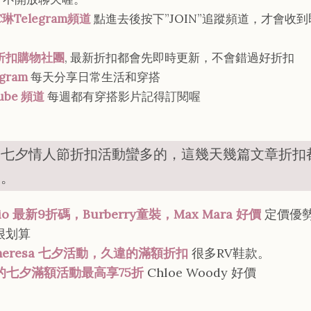
C琳Telegram頻道
點進去後按下”JOIN”追蹤頻道，才會收
折扣購物社團
, 最新折扣都會先即時更新，不會錯過好折扣
agram
每天分享日常生活和穿搭
ube 頻道
每週都有穿搭影片記得訂閱喔
近七夕情人節折扣活動蠻多的，這幾天幾篇文章折扣
逛。
lio 最新9折碼，Burberry童裝，Max Mara 好價
定價優
很划算
theresa 七夕活動，久違的滿額折扣
很多RV鞋款。
S的七夕滿額活動最高享75折
Chloe Woody 好價