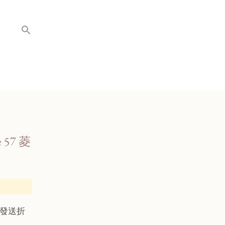
 57 菱
發送折