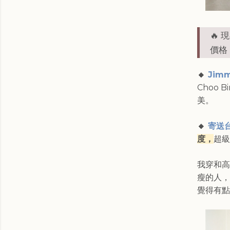
🔥 
價格
🔸
Jimm
Choo 
美。
🔸
寄送
度，
超級
我穿和高
瘦的人，
覺得有點