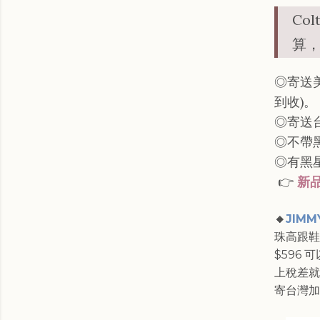
Co
算
◎寄送美
到收)。
◎寄送
◎不帶黑
◎有黑星
👉
新
🔸
JIMM
珠高跟鞋
$596 
上稅差就
寄台灣加上