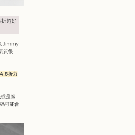
 5折超好
 Jimmy
氣質很
4.8折力
低或是腳
碼可能會