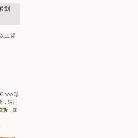
最划
0以上貨
Choo 珍
金，這裡
2折
，加
。