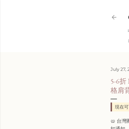
July 27,
5-6折 
格肩
現在可
🥨 台
扣通知