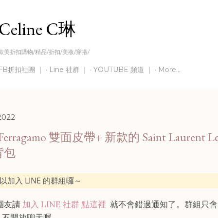
Skip to main content
Celine C琳
歐美折扣購物/精品/折扣/美妝/穿搭/
FB折扣社團 ｜
Line 社群 ｜
YOUTUBE 頻道 ｜
More…
 2022
Ferragamo 雙面皮帶+ 新款的 Saint Laurent Le
背包
以加入 LINE 的群組囉～
灣團友請
加入 LINE 社群 點這裡
就不會錯過通知了。群組只會
，不開放聊天喔。