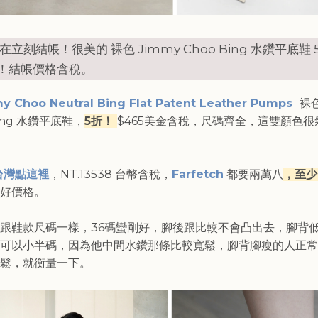
現在立刻結帳！很美的 裸色 Jimmy Choo Bing 水鑽平底鞋
！結帳價格含稅。
y Choo Neutral Bing Flat Patent Leather Pumps
裸色
Bing 水鑽平底鞋，
5折！
$465美金含稅，尺碼齊全，這雙顏色很
台灣點這裡
，NT.13538 台幣含稅，
Farfetch
都要兩萬八
，至少
好價格。
跟鞋款尺碼一樣，36碼蠻剛好，腳後跟比較不會凸出去，腳背
可以小半碼，因為他中間水鑽那條比較寬鬆，腳背腳瘦的人正常
鬆，就衡量一下。