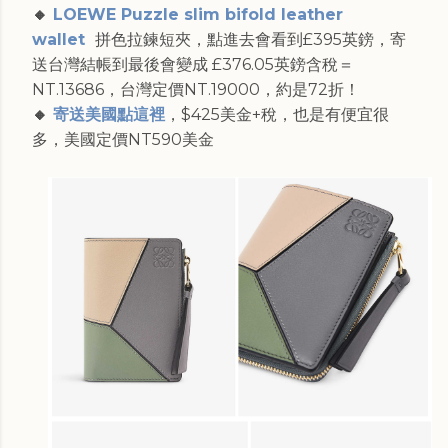
🔸
LOEWE Puzzle slim bifold leather
wallet
拼色拉鍊短夾，點進去會看到£395英鎊，寄
送台灣結帳到最後會變成 £376.05英鎊含稅＝
NT.13686，台灣定價NT.19000，約是72折！
🔸
寄送美國點這裡
，$425美金+稅，也是有便宜很
多，美國定價NT590美金