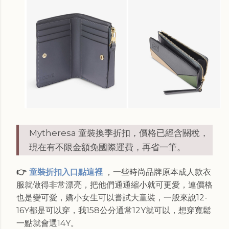
Mytheresa 童裝換季折扣，價格已經含關稅，
現在有不限金額免國際運費，再省一筆。
👉
童裝折扣入口點這裡
，一些時尚品牌原本成人款衣
服就做得非常漂亮，把他們通通縮小就可更愛，連價格
也是變可愛，嬌小女生可以嘗試大童裝，一般來說12-
16Y都是可以穿，我158公分通常12Y就可以，想穿寬鬆
一點就會選14Y。