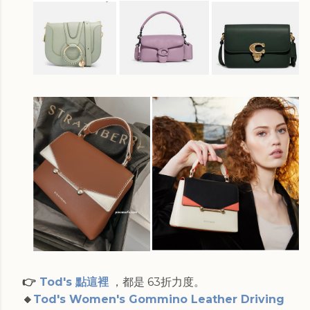
👉
Tod's 點這裡
，都是 63折力度。
🔸
Tod's Women's Gommino Leather Driving