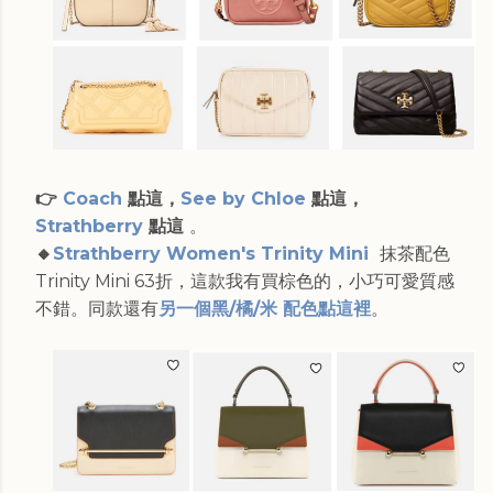
👉
Coach
點這，
See by Chloe
點這
，
Strathberry
點這
。
🔸
Strathberry Women's Trinity Mini
抹茶配色
Trinity Mini 63折，這款我有買棕色的，小巧可愛質感
不錯。同款還有
另一個黑/橘/米 配色點這裡
。