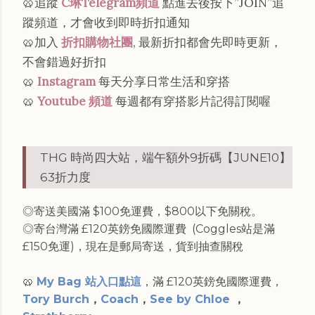
🥨追蹤
C琳Telegram頻道
點進去後按下”JOIN”追
蹤頻道，才會收到即時折扣通知
🥨加入
折扣購物社團
, 最新折扣都會先即時更新，
不會錯過好折扣
🥨
Instagram
每天分享日常生活和穿搭
🥨
Youtube 頻道
每週都有穿搭影片記得訂閱喔
THG 時尚四大站，端午額外9折碼【JUNE10】
63折力度
◎寄送美國滿 $100免運費，$800以下免關稅。
◎寄台灣滿 £120英鎊免國際運費 (Coggles站是滿
£150免運)，現在是郵局寄送，貨到抽查關稅
🥨
My Bag 站入口點這
，滿 £120英鎊免國際運費，
Tory Burch
，
Coach
，
See by Chloe
，