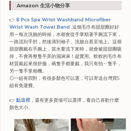
Amazon 生活小物分享
8 Pcs Spa Wrist Washband Microfiber
👉
Wrist Wash Towel Band
這個毛巾布甜甜圈好好
用～每次洗臉的時候，水都會從手掌順著手腕流下來，
一路流到手肘，然後滴到袖子、洗臉台甚至地上。這個
甜甜圈戴在手腕上，當水要流下來時，就會被甜甜圈吸
掉，不會再整隻手弄的濕淋淋！超實用。軟軟的毛巾布
材質戴起來很舒服，兩隻手都要戴，我只有拍ㄧ隻手，
另一隻手拿相機。
◎一組有四對，有很多顏色可以選，可以寄送台灣買5
組有免運費。
點這裡
，還有更多賣場可以選擇，看自己喜歡什麼
👉
顏色大小。