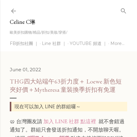
Skip to main content
Celine C琳
歐美折扣購物/精品/折扣/美妝/穿搭/
FB折扣社團 ｜
Line 社群 ｜
YOUTUBE 頻道 ｜
More…
June 01, 2022
THG四大站端午63折力度＋ Loewe 新色短
夾好價＋Mytheresa 童裝換季折扣有免運
現在可以加入 LINE 的群組囉～
🥨 台灣團友請
加入 LINE 社群 點這裡
就不會錯過
通知了。群組只會發送折扣通知，不開放聊天喔。