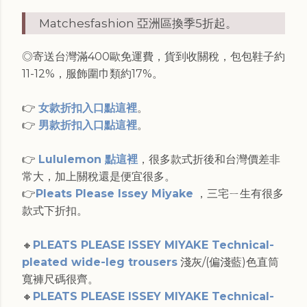
Matchesfashion 亞洲區換季5折起。
◎寄送台灣滿400歐免運費，貨到收關稅，包包鞋子約
11-12%，服飾圍巾類約17%。
👉
女款折扣入口點這裡
。
👉
男款折扣入口點這裡
。
👉
Lululemon 點這裡
，很多款式折後和台灣價差非
常大，加上關稅還是便宜很多。
👉
Pleats Please Issey Miyake
，三宅ㄧ生有很多
款式下折扣。
🔸
PLEATS PLEASE ISSEY MIYAKE Technical-
pleated wide-leg trousers
淺灰/(偏淺藍)色直筒
寬褲尺碼很齊。
🔸
PLEATS PLEASE ISSEY MIYAKE Technical-