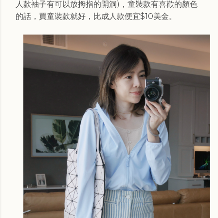
人款袖子有可以放拇指的開洞)，童裝款有喜歡的顏色
的話，買童裝款就好，比成人款便宜$10美金。