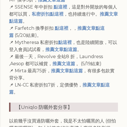
📌 SSENSE 年中折扣
點這裡
，這是對外開放的每個人
都可以買，
私密折扣點這裡
，也持續進行中。
推薦文章
點這篇
。
📌 Farfetch 換季折扣
點這裡
，，
推薦文章點這
篇
(5/20結束)。
📌 Mytheresa 私密折扣
點這裡
，也是陸續開放，可以
登入會員試試看，
推薦文章點這篇
。
📌 最後ㄧ天，Revolve 全站8 折，Laundress
,Aesop 都可以補貨，
推薦文這篇
。(5/19結束)
📌 Mirta 最高75折，
推薦文章點這篇
，有很多包款實
背分享。
📌 LN-CC 私密折扣7折，定價優勢，
推薦文章點這
篇
。
【Uniqlo 防曬外套分享】
以前幾乎沒買過防曬外套，我是不太怕曬黑的人 (但怕