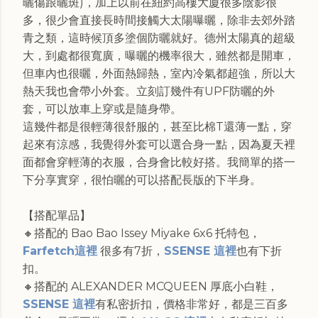
曬傷跟曬斑)，加上以前在紐約高樓大廈很多陰影很
多，很少會直接長時間接觸大太陽曝曬，除非去郊外踏
青之類，這時候頂多塗個防曬就好。德州太陽真的超級
大，到處都很寬廣，曝曬的機率很大，雖然都是開車，
但車內也很曬，外面熱歸熱，室內冷氣都超強，所以大
熱天我也會帶小外套。立刻訂幾件有UPF防曬的外
套，可以放車上穿或是隨身帶。
這幾件都是很輕薄很舒服的，甚至比棉T還薄一點，穿
起來有涼感，我覺得外套可以選合身一點，因為夏天裡
面都會穿輕薄的衣服，合身會比較好搭。我簡單的搭一
下分享實穿，很怕曬的可以搭配長版的下半身。
【搭配單品】
🔸搭配的 Bao Bao Issey Miyake 6x6 托特包，
Farfetch這裡
很多有7折，
SSENSE 這裡
也有下折
扣。
🔸搭配的 ALEXANDER MCQUEEN 厚底小白鞋，
SSENSE 這裡
有私密折扣，價格非常好，都是三百多