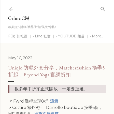
Skip to main content
Celine C琳
歐美折扣購物/精品/折扣/美妝/穿搭/
FB折扣社團 ｜
Line 社群 ｜
YOUTUBE 頻道 ｜
More…
May 16, 2022
Uniqlo 防曬外套分享，Matchesfashion 換季5
折起，Beyond Yoga 官網折扣
很多年中折扣正式開放，一定要逛逛。
📌 Fwrd 難得全球8折
這篇
📌Cettire 額外9折，Daniello boutique 換季6折，
MF 換季5折，
推薦文章這篇