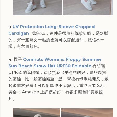
🔸
UV Protection Long-Sleeve Cropped
Cardigan
我穿XS，這件是很薄的條紋針織，是短版
的，穿一些熟女一點的裙裝可以搭配這件，風格不一
樣，有六個顏色。
🔸 帽子
Comhats Womens Floppy Summer
Sun Beach Straw Hat UPF50 Foldable
有防曬
UPF50的遮陽帽，這頂質感出乎意料的好，是很厚實
的藤編，比一般藤編帽重一點，背後有蝴蝶結開叉，戴
起來非常好看！可以亂凹也不太變形，重點只要 $22
美金！ Amazon 上評價超好，有很多顏色和實戴照
片。