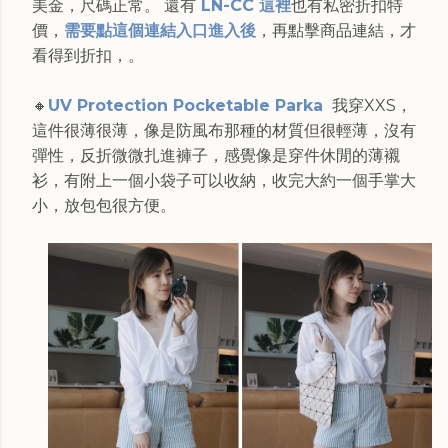
美金，尺碼正常。 還有
LN-CC 這裡
也有私密折扣特
價，
需要點這個連結入口進入後
，再點擊商品連結，才
看得到折扣，。
🔸
UV Protection Pocketable Parka
我穿XXS，
這件很薄很薄，像是防風布那種的材質但很輕薄，沒有
彈性，反折微微扎進褲子，感覺像是穿件休閒的薄襯
衫，有附上一個小袋子可以收納，收完大約一個手掌大
小，放包包很方便。