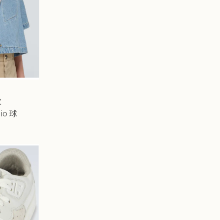
衣
io 球