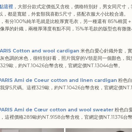
 點這裡
，大部分款式定價低又含稅，價格特別好，男女同尺寸，
以，都是寬鬆，外套類我喜歡S尺寸，搭配衣服大小比較合適。
，有分100%純羊毛就是比較厚實毛衣，另一種還有 85%棉質＋
像厚的針織，兩種厚薄度有點不同，15%羊毛款的版型也有微微
ARIS Cotton and wool cardigan
米色白愛心針織外套，
灰色調的米色，很特別好看，照片我穿的V領是同一個顏色，我
29歐，約NT.10426台幣含稅，官網定價NT.13044台幣。
PARIS Ami de Coeur cotton and linen cardigan
粉色白
我穿S尺碼。這裡329歐，約NT.10426台幣含稅，官網定價NT.1
PARIS Ami de Cœur cotton and wool sweater
粉色白
，這裡價格289歐約NT.9158台幣含稅，官網定價NT.11376台