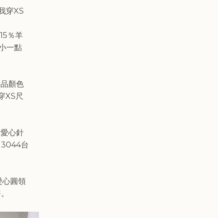
我穿XS
15％羊
小一點
實品顏色
穿XS尺
愛心針
3044台
愛心圓領
幣。