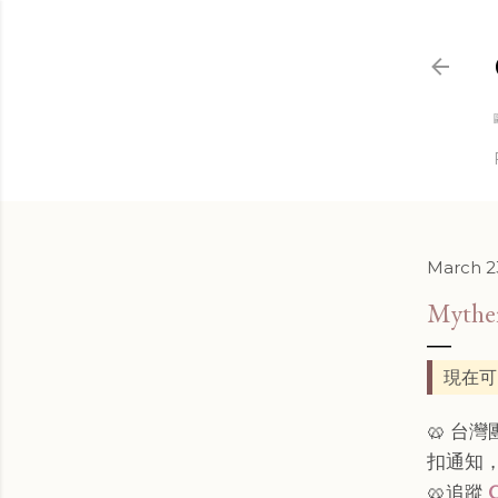
March 2
Myth
現在可
🥨 台
扣通知
🥨追蹤