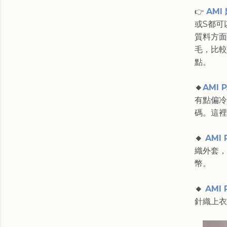
AMI
👉
或S都可
質料方面
毛，比較
點。
🔸
AMI P
有點偏冷
碼。這裡3
🔸
AMI 
織外套，
幣。
🔸
AMI 
針織上衣