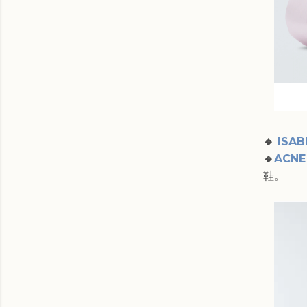
🔸
ISAB
🔸
ACNE
鞋。