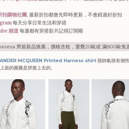
折扣購物社團
, 最新折扣都會先即時更新，不會錯過好折扣
agram
每天分享日常生活和穿搭
ube 頻道
每週都有穿搭影片記得訂閱喔
theresa 男裝新品推薦，價格含稅，運費20歐或 滿800歐免
ANDER MCQUEEN Printed Harness shirt
很帥氣很有個
上面的圖騰是拼接上去的。