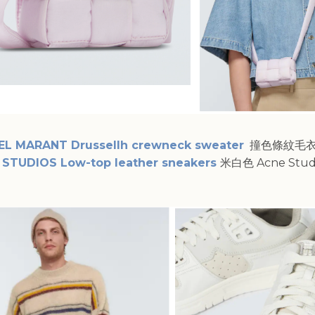
EL MARANT Drussellh crewneck sweater
撞色條紋毛
 STUDIOS Low-top leather sneakers
米白色 Acne Stud