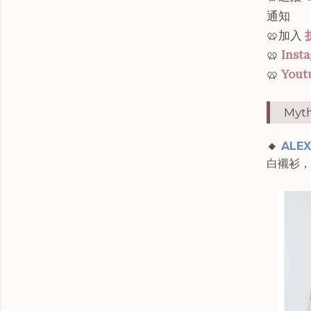
通知
🥨加入
🥨
Inst
🥨
Yout
My
🔸
ALEX
白襯衫，