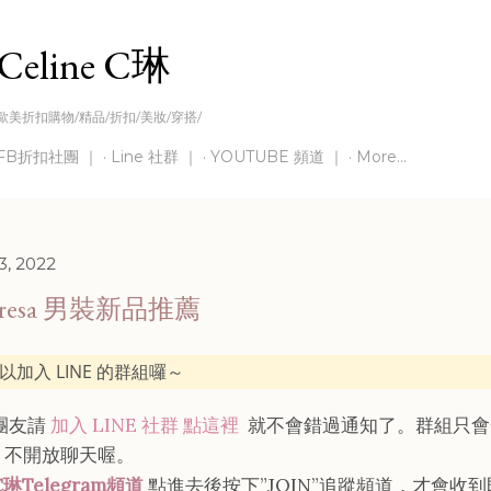
Skip to main content
Celine C琳
歐美折扣購物/精品/折扣/美妝/穿搭/
FB折扣社團 ｜
Line 社群 ｜
YOUTUBE 頻道 ｜
More…
3, 2022
eresa 男裝新品推薦
以加入 LINE 的群組囉～
灣團友請
加入 LINE 社群 點這裡
就不會錯過通知了。群組只會
，不開放聊天喔。
C琳Telegram頻道
點進去後按下”JOIN”追蹤頻道，才會收