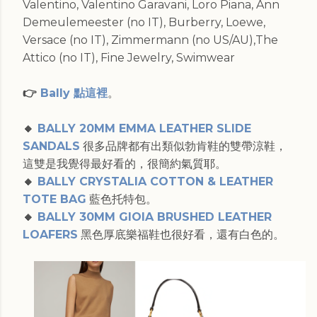
Valentino, Valentino Garavani, Loro Piana, Ann
Demeulemeester (no IT), Burberry, Loewe,
Versace (no IT), Zimmermann (no US/AU),The
Attico (no IT), Fine Jewelry, Swimwear
👉
Bally 點這裡
。
🔸
BALLY 20MM EMMA LEATHER SLIDE
SANDALS
很多品牌都有出類似勃肯鞋的雙帶涼鞋，
這雙是我覺得最好看的，很簡約氣質耶。
🔸
BALLY CRYSTALIA COTTON & LEATHER
TOTE BAG
藍色托特包。
🔸
BALLY 30MM GIOIA BRUSHED LEATHER
LOAFERS
黑色厚底樂福鞋也很好看，還有白色的。