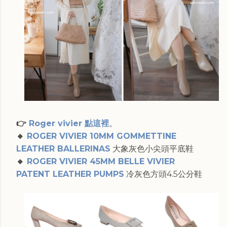
👉
Roger vivier 點這裡
。
🔸
ROGER VIVIER 10MM GOMMETTINE
LEATHER BALLERINAS
大象灰色小尖頭平底鞋
🔸
ROGER VIVIER 45MM BELLE VIVIER
PATENT LEATHER PUMPS
冷灰色方頭4.5公分鞋