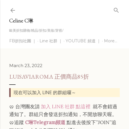
Skip to main content
Celine C琳
歐美折扣購物/精品/折扣/美妝/穿搭/
FB折扣社團 ｜
Line 社群 ｜
YOUTUBE 頻道 ｜
More…
March 23, 2022
LUISAVIAROMA 正價商品85折
現在可以加入 LINE 的群組囉～
🥨 台灣團友請
加入 LINE 社群 點這裡
就不會錯過
通知了。群組只會發送折扣通知，不開放聊天喔。
🥨追蹤
C琳Telegram頻道
點進去後按下”JOIN”追