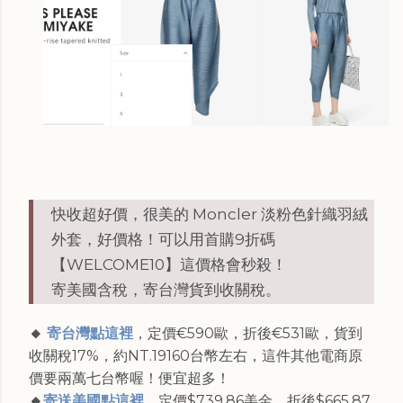
快收超好價，很美的 Moncler 淡粉色針織羽絨
外套，好價格！可以用首購9折碼
【WELCOME10】這價格會秒殺！
寄美國含稅，寄台灣貨到收關稅。
🔸
寄台灣點這
裡
，定價€590歐，折後€531歐，貨到
收關稅17%，約NT.19160台幣左右，這件其他電商原
價要兩萬七台幣喔！便宜超多！
🔸
寄送美國點這裡
，定價$739.86美金，折後$665.87