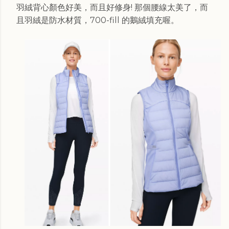
羽絨背心顏色好美，而且好修身! 那個腰線太美了，而
且羽絨是防水材質，700-fill 的鵝絨填充喔。