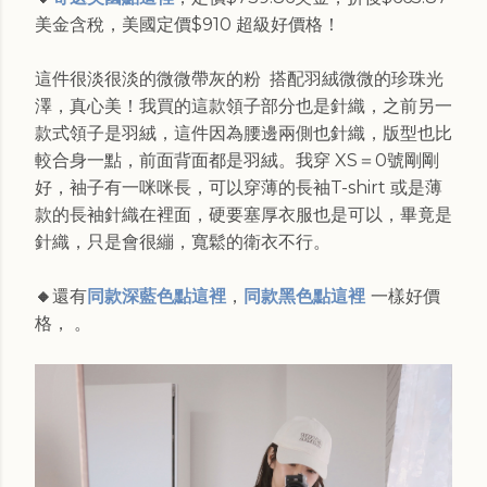
美金含稅，美國定價$910 超級好價格！
這件很淡很淡的微微帶灰的粉 搭配羽絨微微的珍珠光
澤，真心美！我買的這款領子部分也是針織，之前另一
款式領子是羽絨，這件因為腰邊兩側也針織，版型也比
較合身一點，前面背面都是羽絨。我穿 XS＝0號剛剛
好，袖子有一咪咪長，可以穿薄的長袖T-shirt 或是薄
款的長袖針織在裡面，硬要塞厚衣服也是可以，畢竟是
針織，只是會很繃，寬鬆的衛衣不行。
🔸
還有
同款深藍色點這裡
，
同款黑色點這裡
一樣好價
格， 。