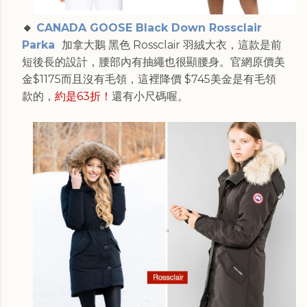
🔸
CANADA GOOSE Black Down Rossclair
Parka
加拿大鵝 黑色 Rossclair 羽絨大衣，這款是前
短後長的設計，腰部內有抽繩也很顯腰身。官網原價美
金$1175而且沒有毛領，這裡降價 $745美金是有毛領
款的，
約是63折！
還有小尺碼喔。