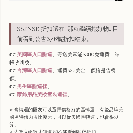
SSENSE 折扣還在! 那就繼續挖好物...目
前看到公告3/6號折扣結束。
👉
美國區入口點這
。寄送美國滿$300免運費，結
帳收州稅。
👉
台灣區入口點這
。運費$25美金，價格是含稅
價。
👉
男生區點這裡
。
👉
家飾用品美妝童裝這裡
。
⭐️ 會轉運的團友可以選擇價格好的區轉運，有些品牌美
國區特價力度比較大，可以從美國區轉運，也會很划
算。
⭐️ 先登入帳號才知道 能不能看到私密折扣。