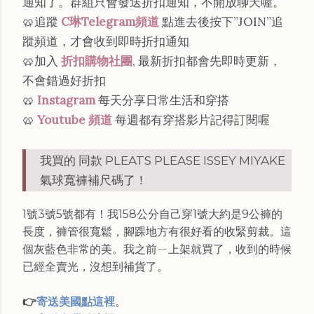
通知了。群組只會發送折扣通知，不開放聊天喔。
🥨追蹤
C琳Telegram頻道
點進去後按下”JOIN”追
蹤頻道，才會收到即時折扣通知
🥨加入
折扣購物社團
, 最新折扣都會先即時更新，
不會錯過好折扣
🥨
Instagram
每天分享日常生活和穿搭
🥨
Youtube 頻道
每週都有穿搭影片記得訂閱喔
我買的 同款 PLEATS PLEASE ISSEY MIYAKE
氣球寬褲補尺碼了！
1號3號5號都有！我158公分自己穿1號大約是9公褲的
長度，褲管很寬鬆，腳踝地方有很好看的收緊剪裁。這
個灰藍色非常的美。我之前ㄧ上架就買了，收到的時候
已經全賣光，沒想到補貨了。
👉
寄送美國點這裡
。