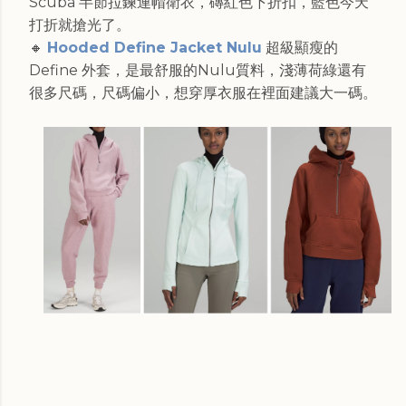
Scuba 半節拉鍊連帽衛衣，磚紅色下折扣，藍色今天
打折就搶光了。
🔸
Hooded Define Jacket Nulu
超級顯瘦的
Define 外套，是最舒服的Nulu質料，淺薄荷綠還有
很多尺碼，尺碼偏小，想穿厚衣服在裡面建議大一碼。
Labels:
每日折扣情報