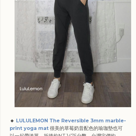
🔸
LULULEMON The Reversible 3mm marble-
print yoga mat
很美的草莓奶昔配色的瑜珈墊也可
以一起帶湊單。折後約NT.1475台幣，台灣定價約