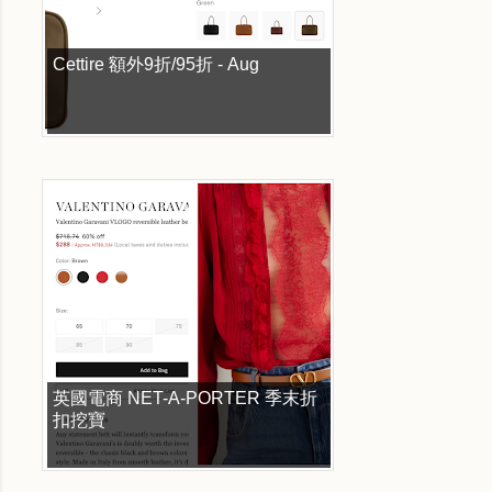
Cettire 額外9折/95折 - Aug
英國電商 NET-A-PORTER 季末折
扣挖寶