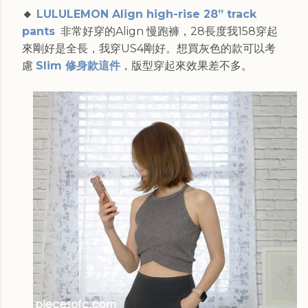
🔸
LULULEMON Align high-rise 28” track
pants
非常好穿的Align 慢跑褲，28長度我158穿起
來剛好是全長，我穿US4剛好。想買灰色的款可以考
慮
Slim 修身款這件
，版型穿起來效果差不多。