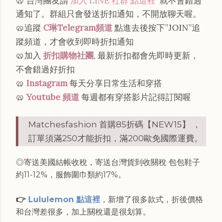
🥨 台灣團友請
加入 LINE 社群 點這裡
就不會錯過
通知了。群組只會發送折扣通知，不開放聊天喔。
🥨追蹤
C琳Telegram頻道
點進去後按下”JOIN”追
蹤頻道，才會收到即時折扣通知
🥨加入
折扣購物社團
, 最新折扣都會先即時更新，
不會錯過好折扣
🥨
Instagram
每天分享日常生活和穿搭
🥨
Youtube 頻道
每週都有穿搭影片記得訂閱喔
Matchesfashion 首購85折碼【NEW15】 ，
訂單須滿250才能折扣，滿200歐免國際運費。
◎寄送美國結帳收稅，寄送台灣貨到收關稅 包包鞋子
約11-12%，服飾圍巾類約17%。
👉
Lululemon 點這裡
，新增了很多款式，折後價格
和台灣差很多，加上關稅還是很划算。