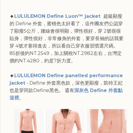
🔸
LULULEMON Define Luon™ jacket
超級顯瘦
的 Define 外套，蜜桃色太好看了，這件團友們公認穿
了顯瘦5公斤，腰線會很明顯，彈性很好，穿 2號很很
貼身，彈性很好，非常修身的外套，要穿長袖的話我要
穿 4號才塞得進去，所以看自己穿衣服習慣選尺碼。
85折後約NT.2549，加上關稅NT.2982左右，台灣定
價約NT.4280，約是7折力度。
🔸
LULULEMON Define panelled performance
jacket
- Define 外套黑色款，深色更顯瘦，凱特王妃
也是穿同款Define黑色。 還有
深灰色 Define 外套點
這裡
。