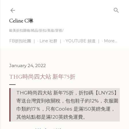
Skip to main content
Celine C琳
歐美折扣購物/精品/折扣/美妝/穿搭/
FB折扣社團 ｜
Line 社群 ｜
YOUTUBE 頻道 ｜
More…
January 24, 2022
THG時尚四大站 新年75折
THG時尚四大站 新年75折，折扣碼【LNY25】
寄送台灣貨到收關稅，包包鞋子約12%，衣服圍
巾類約17％，只有Cooles 是滿150英鎊免運，
其他站點都是滿120英鎊免運費。