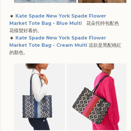
🔸
Kate Spade New York Spade Flower
Market Tote Bag - Blue Multi
花朵托特包配色
花樣蠻好看的。
🔸
Kate Spade New York Spade Flower
Market Tote Bag - Cream Multi
這款是黑配桃紅
的顏色。