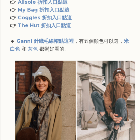
👉
Allsole 折扣入口點這
👉
My Bag 折扣入口點這
👉
Coggles 折扣入口點這
👉
The Hut 折扣入口點這
🔸
Ganni 針織毛線帽點這裡
，有五個顏色可以選，
米
白色
和
灰色
都
蠻好看的。