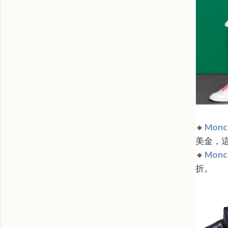
🔸
Moncl
美金，這
🔸
Moncl
折。