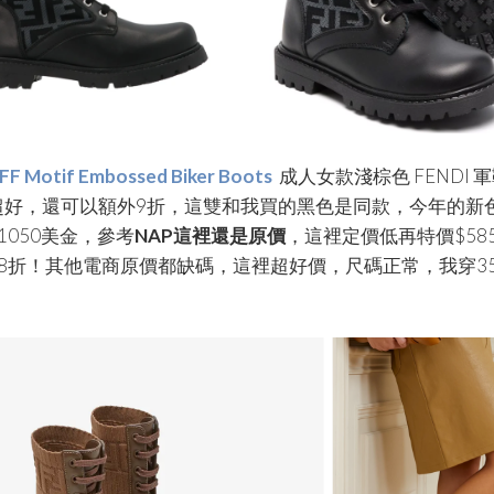
 FF Motif Embossed Biker Boots
成人女款
淺棕色 FENDI 
超好，還可以額外9折，這雙和我買的黑色是同款，今年的新
1050美金，參考
NAP這裡還是原價
，這裡定價低再特價$585
8折！其他電商原價都缺碼，這裡超好價，尺碼正常，我穿35