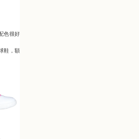
鞋配色很好
閒球鞋，額