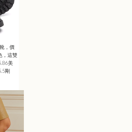
軍靴，價
色，這雙
.86美
.5剛