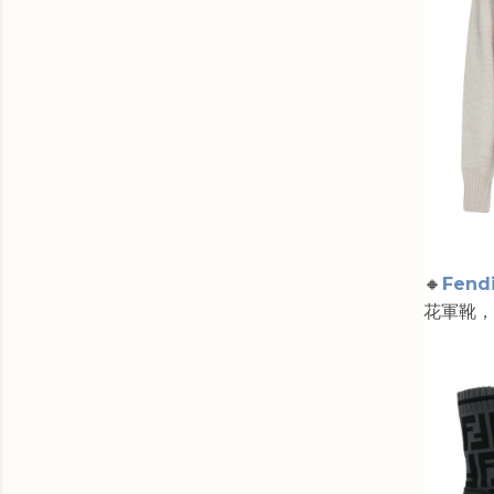
🔸
Fendi
花軍靴，