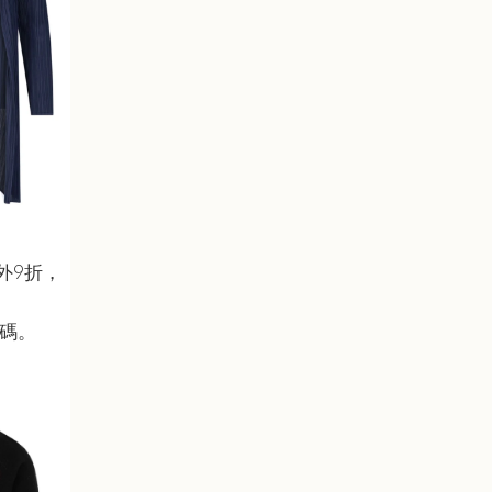
外9折，
尺碼。