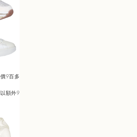
定價9百多
以額外9