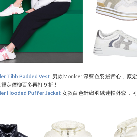
er Tibb Padded Vest
男款Monlcer 深藍色羽絨背心，原
裡定價柳百多再打９折!!
er Hooded Puffer Jacket
女款白色針織羽絨連帽外套，可