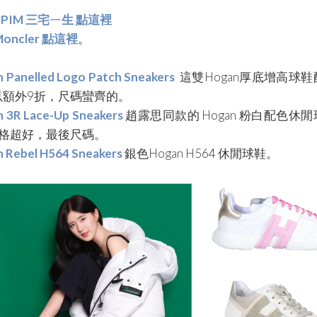
PPIM 三宅ㄧ生 點這裡
oncler 點這裡
。
 Panelled Logo Patch Sneakers
這雙Hogan厚底增高球
以額外9折，尺碼蠻齊的。
 3R Lace-Up Sneakers
趙露思同款的 Hogan 粉白配色休
價格超好，最後尺碼。
 Rebel H564 Sneakers
銀色
Hogan H564
休閒球鞋。