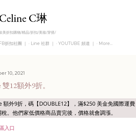
Skip to main content
Celine C琳
歐美折扣購物/精品/折扣/美妝/穿搭/
FB折扣社團 ｜
Line 社群 ｜
YOUTUBE 頻道 ｜
More…
r 10, 2021
ire 雙12額外9折。
tire 額外9折，碼【DOUBLE12】，滿$250 美金免國際運
關稅。他們家低價格商品賣完後，價格就會調漲。
區入口