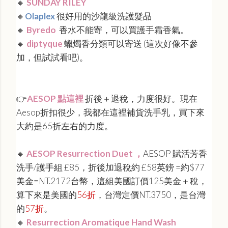
🔸
SUNDAY RILEY
🔸
Olaplex
很好用的沙龍級洗護髮品
🔸
Byredo
香水不能寄，可以買護手霜香氣。
🔸
diptyque
蠟燭香分類可以寄送 (這次好像不參
加，但試試看吧)。
👉
AESOP 點這裡
折後＋退稅，力度很好。現在
Aesop折扣很少，我都在這裡補貨洗手乳，買下來
大約是65折左右的力度。
🔸
AESOP Resurrection Duet ，
AESOP
賦活芳香
洗手/護手組 £85，折後加退稅約 £58英鎊 =約$77
美金=NT.2172台幣，這組美國訂價125美金＋稅，
算下來是美國的
56折
，台灣定價NT.3750，是台灣
的
57折
。
🔸
Resurrection Aromatique Hand Wash