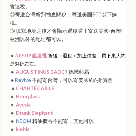
會退稅。
◎
寄送台灣貨到抽查關稅，寄送美國800以下無
稅。
◎
填寫地址之後才會顯示退稅喔！寄送美國/台灣/
歐洲以外的地址都可以。
🔸
AESOP 點這裡
折後＋退稅＋加上價差，買下來大約
是64折左右。
🔸
AUGUSTINUS BADER
德國藍霜
🔸
Revive
不能寄台灣，可以寄美國約6折價差
🔸
CHANTECAILLE
🔸
Hourglass
🔸
Aveda
🔸
Drunk Elephant
🔸
NEOM
精油擴香不能寄，其他可以
🔸
kiehls