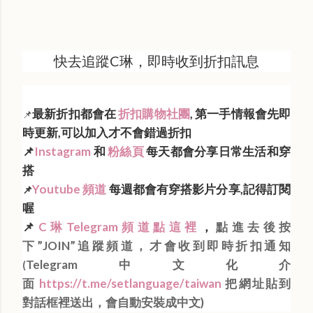
快去追蹤C琳，即時收到折扣訊息
最新折扣都會在
折扣購物社團
, 第一手情報會先即
📌
時更新,可以加入才不會錯過折扣
📌
Instagram
和
粉絲頁
每天都會分享日常生活和穿
搭
Youtube 頻道
每週都會有穿搭影片分享,記得訂閱
📌
喔
📌
C琳Telegram頻道點這裡
，
點進去後按
下”JOIN”追蹤頻道，才會收到即時折扣通知
Telegram中文化介
(
面
https://t.me/setlanguage/taiwan
把網址貼到
對話框裡送出，會自動安裝成中文)