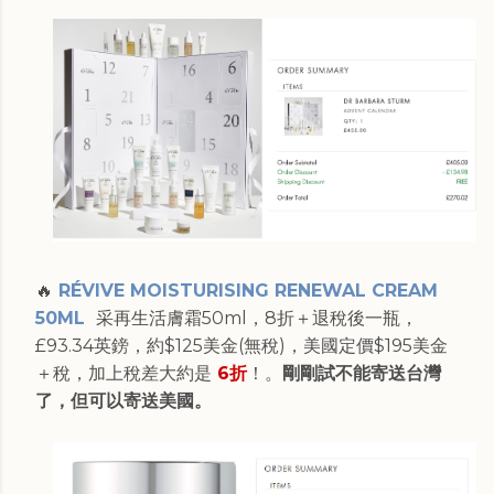
🔥
RÉVIVE MOISTURISING RENEWAL CREAM
50ML
采再生活膚霜50ml，8折＋退稅後一瓶，
£93.34英鎊，約$125美金(無稅)，美國定價$195美金
＋稅，加上稅差大約是
6折
！。
剛剛試不能寄送台灣
了，但可以寄送美國。