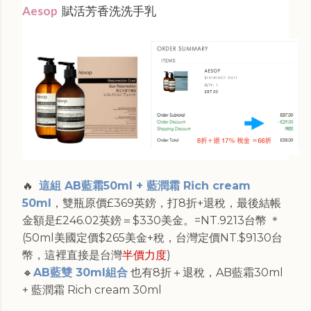
Aesop
賦活芳香洗洗手乳
🔥
這組 AB藍霜50ml + 藍潤霜 Rich cream
50ml
，雙瓶原價£369英鎊，打8折+退稅，最後結帳
金額是£246.02英鎊＝$330美金。=NT.9213台幣 ＊
(50ml美國定價$265美金+稅，台灣定價NT.$9130台
幣，這裡直接是台灣
半價力度
)
🔸
AB藍雙 30ml組合
也有8折＋退稅，AB藍霜30ml
+ 藍潤霜 Rich cream 30ml