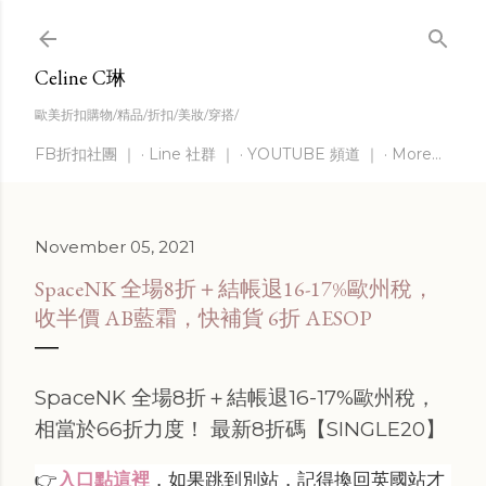
Skip to main content
Celine C琳
歐美折扣購物/精品/折扣/美妝/穿搭/
FB折扣社團 ｜
Line 社群 ｜
YOUTUBE 頻道 ｜
More…
November 05, 2021
SpaceNK 全場8折＋結帳退16-17%歐州稅，
收半價 AB藍霜，快補貨 6折 AESOP
SpaceNK 全場8折＋結帳退16-17%歐州稅，
相當於66折力度！ 最新8折碼【SINGLE20】
👉
入口點這裡
，如果跳到別站，記得換回英國站才