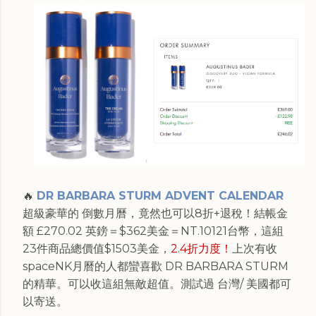
🔥
DR BARBARA STURM ADVENT CALENDAR
超級豪華的 倒數月曆，竟然也可以8折+退稅！結帳金
額 £270.02 英鎊＝$362美金＝NT.10121台幣，這組
23件商品總價值$1503美金，
2.4折力度！
上次有收
spaceNK月曆的人都蠻喜歡 DR BARBARA STURM
的精華。可以收這組無敵超值。測試過 台灣/ 美國都可
以寄送。