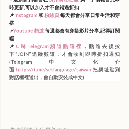
時更新,可以加入才不會錯過折扣
📌
Instagram
和
粉絲頁
每天都會分享日常生活和穿
搭
Youtube 頻道
每週都會有穿搭影片分享,記得訂閱
📌
喔
📌
C琳Telegram頻道點這裡
，
點進去後按
下”JOIN”追蹤頻道，才會收到即時折扣通知
Telegram中文化介
(
面
https://t.me/setlanguage/taiwan
把網址貼到
對話框裡送出，會自動安裝成中文)
Labels:
每日折扣情報