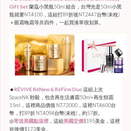
Gift Set
蘭蔻小黑瓶50ml 組合，台灣光是50ml小黑
瓶就要NT.4100，這組打89折後NT.2447台幣(未稅)
＋眼霜晚霜等共四件，一起買湊單很划算。
🔸
RÉVIVE RéNew & RéFirm Duo
這組上次
SpaceNK 秒殺，包含再生活膚霜50ml+再生頸霜
15ml，這裡商品價值 NT.72000，這裡NT.4600台
幣，打89折 NT.4094台幣(未稅)，約57折。
寄送美國點這裡
，這組
美國定價
$195美金，這裡
◎
折後價$173美金。