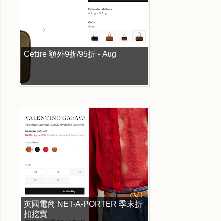
Cettire 額外9折/95折 - Aug
英國電商 NET-A-PORTER 季末折
扣挖寶