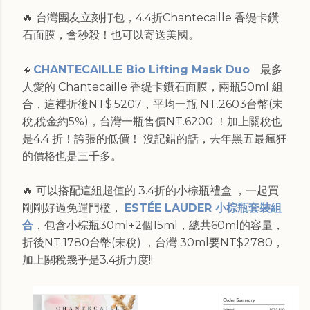
🔥 台灣團友立刻打包，4.4折Chantecaille 香缇卡鑽
石面膜，會秒殺！也可以寄送美國。
🔸
CHANTECAILLE Bio Lifting Mask Duo
最多
人愛的 Chantecaille 香缇卡鑽石面膜，兩瓶50ml 組
合，這裡折後NT$‌.5207，平均一瓶 NT.2603台幣(未
稅,稅金約5%)，台灣一瓶售價NT.6200 ！加上關稅也
是4.4 折！誇張的低價！ 沒記錯的話，去年黑五最瘋狂
的價格也是三千多。
🔥 可以搭配這組超值的 3.4折的小棕瓶禮盒 ，一起買
剛剛好過免運門檻，
ESTÉE LAUDER 小棕瓶套裝組
合
，包含小棕瓶30ml+2個15ml，總共60ml的容量，
折後NT.1780台幣(未稅) ，台灣 30ml要NT$2780，
加上關稅幾乎是3.4折力度!!