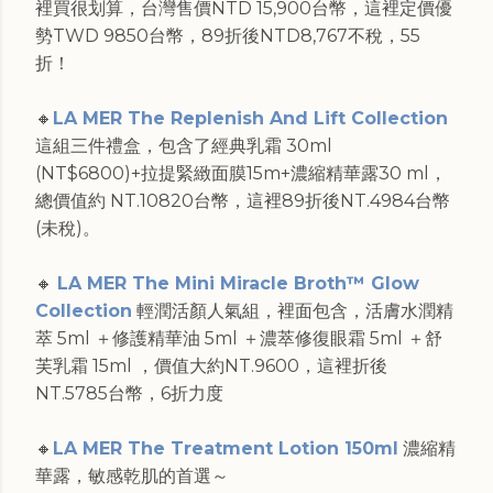
裡買很划算，台灣售價NTD 15,900台幣，這裡定價優
勢TWD 9850台幣，89折後NTD8,767不稅，55
折！
🔸
LA MER The Replenish And Lift Collection
這組三件禮盒，包含了經典乳霜 30ml
(NT$6800)+拉提緊緻面膜15m+濃縮精華露30 ml，
總價值約 NT.10820台幣，這裡89折後NT.4984台幣
(未稅)。
🔸
LA MER The Mini Miracle Broth™ Glow
Collection
輕潤活顏人氣組，裡面包含，活膚水潤精
萃 5ml ＋修護精華油 5ml ＋濃萃修復眼霜 5ml ＋舒
芙乳霜 15ml ，價值大約NT.9600，這裡折後
NT.5785台幣，6折力度
🔸
LA MER The Treatment Lotion 150ml
濃縮精
華露，敏感乾肌的首選～