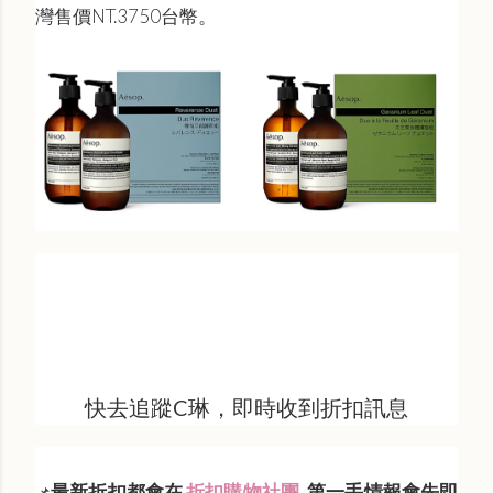
灣售價NT.3750台幣。
快去追蹤C琳，即時收到折扣訊息
最新折扣都會在
折扣購物社團
, 第一手情報會先即
📌