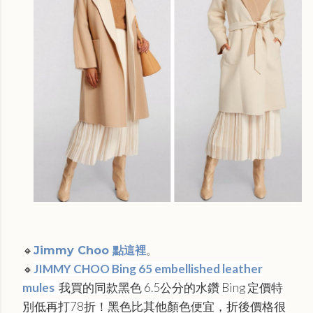
🔸
Jimmy Choo 點這裡
。
JIMMY CHOO Bing 65 embellished leather
🔸
mules
我買的同款黑色 6.5公分的水鑽 Bing 定價特
別低再打78折！黑色比其他顏色便宜，折後價格很