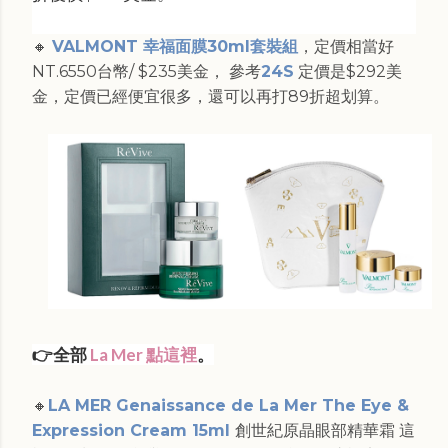
🔸
VALMONT 幸福面膜30ml套裝組
，定價相當好
NT.6550台幣/ $235美金， 參考
24S
定價是$292美
金，定價已經便宜很多，還可以再打89折超划算。
👉
全部
La Mer 點這裡
。
🔸
LA MER Genaissance de La Mer The Eye &
Expression Cream 15ml
創世紀原晶眼部精華霜 這