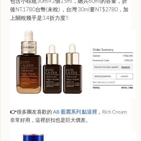
包含小棕瓶30ml+2個15ml，總共60ml的容量，折
後NT.1780台幣(未稅) ，台灣 30ml要NT$2780，加
上關稅幾乎是3.4折力度!!
👉
很多團友喜歡的
AB 藍霜系列 點這裡
，Rich Cream
非常好用，這裡折扣也是巨大價差。