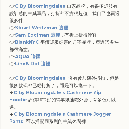
👉
C By Bloomingdales
自家品牌，有很多舒服有
設計感的羊絨單品，打折都不貴很超值，我自己也買過
很多件。
👉
Stuart Weitzman 這裡
👉
Sam Edelman 這裡
，
有折上折很便宜
👉
BlankNYC
平價舒服好穿的丹寧品牌，買過蠻多件
都很滿意。
👉
AQUA 這裡
👉
Line& Dot 這裡
👉
C By Bloomingdales
沒有參加額外折扣，但是
很多款式都已經打折了，還是可以逛一下。
🔸
C by Bloomingdale's Cashmere Zip
Hoodie
評價非常好的純羊絨連帽外套，有多色可以
選。
🔸
C by Bloomingdale's Cashmere Jogger
Pants
可以搭配同系列的羊絨休閒褲