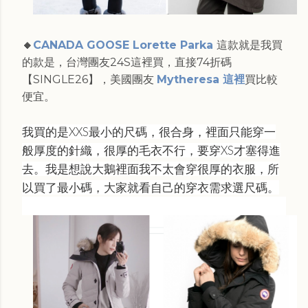
🔸
CANADA GOOSE Lorette Parka
這款就是我買
的款是，台灣團友24S這裡買，直接74折碼
【SINGLE26】，美國團友
Mytheresa 這裡
買比較
便宜。
我買的是XXS最小的尺碼，很合身，裡面只能穿一
般厚度的針織，很厚的毛衣不行，要穿XS才塞得進
去。我是想說大鵝裡面我不太會穿很厚的衣服，所
以買了最小碼，大家就看自己的穿衣需求選尺碼。