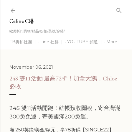
Skip to main content
Celine C琳
歐美折扣購物/精品/折扣/美妝/穿搭/
FB折扣社團 ｜
Line 社群 ｜
YOUTUBE 頻道 ｜
More…
November 06, 2021
24S 雙11活動 最高72折！加拿大鵝，Chloe
必收
24S 雙11活動開跑！結帳預收關稅，寄台灣滿
300免免運，寄美國滿200免運。
滿 250英鎊/美金/歐元，享78折碼【SINGLE22】