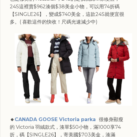
24S這裡賣$962湊個$38美金小物，可以用74折碼
【SINGLE26】，變成$740美金，這款24S就便宜很
多。(
喜歡這件的快收！尺碼光速減少中
)
🔸
CANADA GOOSE Victoria parka
很修身顯瘦
的 Victoria 羽絨款式，湊單$50小物，滿1000享74
折，碼【SINGLE26】，寄美國$703美金，湊滿