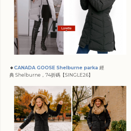
🔸
CANADA GOOSE Shelburne parka
經
典 Shelburne，74折碼【SINGLE26】