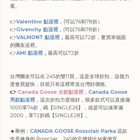
看。
👉
Valentino 點這裡
，(可以76和78折）
👉
Givenchy 點這裡
，(可以76和78折）
👉
VALMONT 點這裡
，
最高可以72折，要買幸福面
的團友這裡。
👉
AMI 點這裡
，
最高可以72折
台灣團友可以在 24S的雙11買，這是全球折扣，這個力
度會買超快，目前只有這裡寄送台灣好價格。
👉
Canada Goose 女款點這裡
，
Canada Goose
男款點這裡
，這次折扣力度很好，很多款式可以直接滿
1000享74折，碼【SINGLE26】，或是可以湊單滿
2000，享72折碼【SINGLE28】。
🔸
舉例：
CANADA GOOSE Rossclair Parka
這款
也是修身的 Rossclair，24S的定價就比Ｍ家便宜，