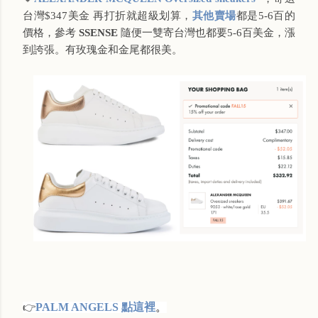
台灣$347美金 再打折就超級划算，
其他賣場
都是5-6百的
價格，參考
SSENSE
隨便一雙寄台灣也都要5-6百美金，漲
到誇張。有玫瑰金和金尾都很美。
PALM ANGELS 點這裡
。
👉