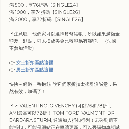
滿 500，享76折碼【SINGLE24】
滿 1000，享74折碼【SINGLE26】
滿 2000，享72折碼 【SINGLE28】
📌注意喔，他們家可以選擇貨幣結帳，所以如果滿額金
額差ㄧ點點，可以換成美金比較容易有滿額。 （法國
不參加活動)
👉
女士折扣區點這裡
👉
男士折扣區點這裡
快快～經過一番抱怨! 說它們家折扣太複雜沒誠意，果
然有效，加碼了！
📌📌 VALENTINO, GIVENCHY (可以76和78折) ,
AMI最高可以72折！ TOM FORD, VALMONT, DR
BARBARA STURM, 通通加入折扣行列！若碰到還不
能折扣，可能是網站正在率續更新，可以丟購物車試試