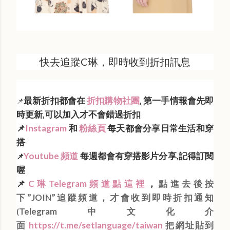
快去追蹤C琳，即時收到折扣訊息
最新折扣都會在
折扣購物社團
, 第一手情報會先即
📌
時更新,可以加入才不會錯過折扣
📌
Instagram
和
粉絲頁
每天都會分享日常生活和穿
搭
Youtube 頻道
每週都會有穿搭影片分享,記得訂閱
📌
喔
📌
C琳Telegram頻道點這裡
，
點進去後按
下”JOIN”追蹤頻道，才會收到即時折扣通知
Telegram中文化介
(
面
https://t.me/setlanguage/taiwan
把網址貼到