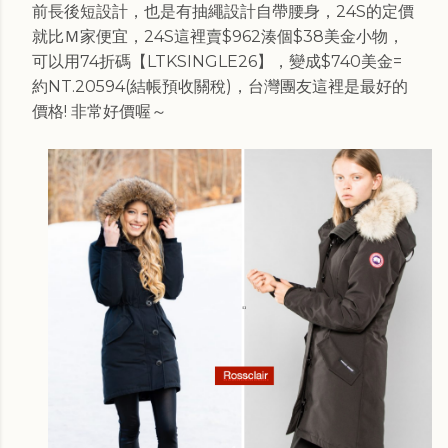
前長後短設計，也是有抽繩設計自帶腰身，24S的定價
就比Ｍ家便宜，24S這裡賣$962湊個$38美金小物，
可以用74折碼【LTKSINGLE26】，變成$740美金=
約NT.20594(結帳預收關稅)，台灣團友這裡是最好的
價格! 非常好價喔～