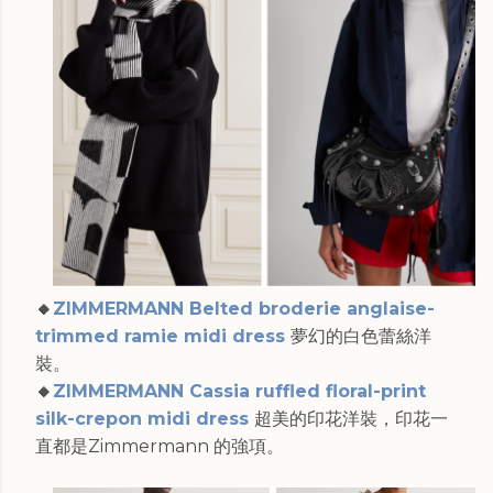
🔸
ZIMMERMANN Belted broderie anglaise-
trimmed ramie midi dress
夢幻的白色蕾絲洋
裝。
🔸
ZIMMERMANN Cassia ruffled floral-print
silk-crepon midi dress
超美的印花洋裝，印花一
直都是Zimmermann 的強項。