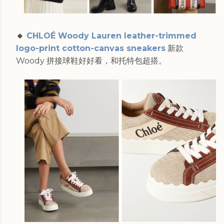
🔸
CHLOÉ Woody Lauren leather-trimmed
logo-print cotton-canvas sneakers
新款
Woody 拼接球鞋好好看，和托特包超搭。