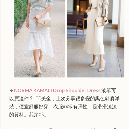
🔸
NORMA KAMALI Drop Shoulder Dress
湊單可
以買這件 $100美金，上次分享很多變的黑色
斜肩
洋
裝，
便宜舒服好穿，衣服非常有彈性，是滑滑涼涼
的質料。我穿XS。