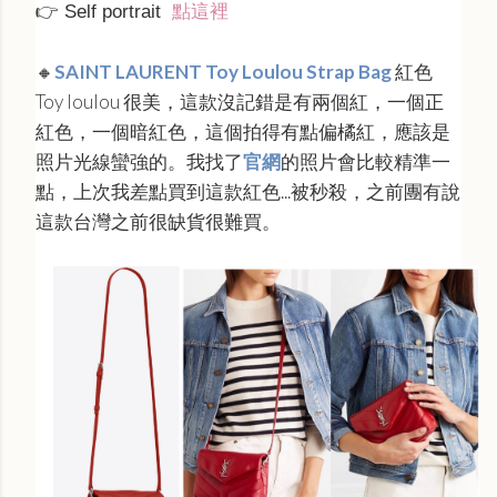
👉
Self portrait
點
這裡
🔸
SAINT LAURENT Toy Loulou Strap Bag
紅色
Toy loulou 很美，這款沒記錯是有兩個紅，一個正
紅色，一個暗紅色，這個拍得有點偏橘紅，應該是
照片光線蠻強的。我找了
官網
的照片會比較精準一
點，上次我差點買到這款紅色...被秒殺，之前團有說
這款台灣之前很缺貨很難買。