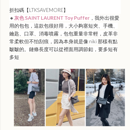
折扣碼【LTKSAVEMORE】
🔸
灰色 SAINT LAURENT Toy Puffer
，我外出很愛
用的包包，這款包很好用，大小夠塞短夾、手機、
鑰匙、口罩、消毒噴霧，包包重量非常輕，皮革非
常柔軟但不怕刮痕，因為本身就是像 niki 那樣有點
皺皺的。鏈條長度可以從裡面用調節釦，要多短有
多短