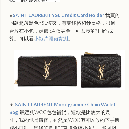
SAINT LAURENT YSL Credit Card Holder
我買的
🔸
同款超薄黑色YSL短夾，有零錢格和鈔票格，很適
合放在小包，定價 $475美金，可以湊單打折很划
算。可以看
小短片開箱實測
。
🔸
SAINT LAURENT Monogramme Chain Wallet
Bag
最經典WOC包包補貨，這款是比較大的尺
寸，我的也是這個，雖然是WOC但可以放的下手機
跟小口紅，鏈條的長度非常適合嬌小女生，也可以