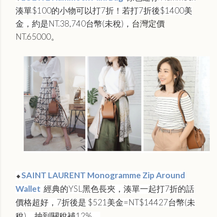
湊單$100的小物可以打7折！若打7折後$1400美
金，約是NT.38,740台幣(未稅)，
台灣定價
NT.65000。
SAINT LAURENT Monogramme Zip Around
🔸
Wallet
經典的YSL黑色長夾，湊單一起打7折的話
價格超好，7折後是 $521美金=NT$14427台幣(未
稅)，抽到關稅補12%。