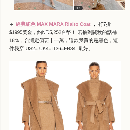
🔸
經典駝色 MAX MARA Rialto Coat
， 打7折
$1995美金，約NT.5,252台幣！ 若抽到關稅的話補
18％，台灣定價要十一萬，這款我買的是黑色，這
件我穿 US2= UK4=IT36=
FR34
剛好。