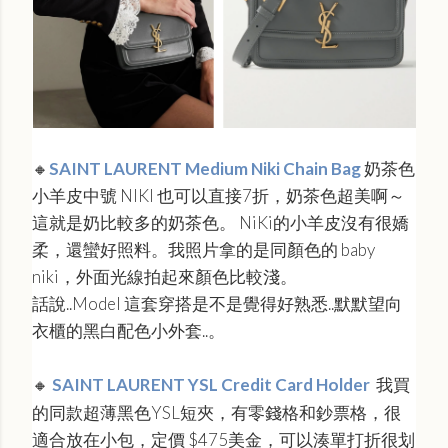
🔸
SAINT LAURENT Medium Niki Chain Bag
奶茶色
小羊皮中號 NIKI 也可以直接7折，奶茶色超美啊～
這就是奶比較多的奶茶色。 NiKi的小羊皮沒有很嬌
柔，還蠻好照料。我照片拿的是同顏色的 baby
niki，外面光線拍起來顏色比較淺。
話說..Model 這套穿搭是不是覺得好熟悉..默默望向
衣櫃的黑白配色小外套..。
🔸
SAINT LAURENT YSL Credit Card Holder
我買
的同款超薄黑色YSL短夾，有零錢格和鈔票格，很
適合放在小包，定價 $475美金，可以湊單打折很划