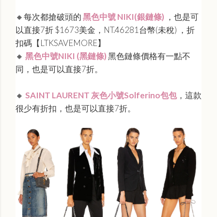
🔸每次都搶破頭的
黑色中號 NIKI(銀鏈條)
，也是可
以直接7折 $1673美金，NT.46281台幣(未稅) ，折
扣碼【LTKSAVEMORE】
🔸
黑色中號NIKI (黑鏈條)
黑色鏈條價格有一點不
同，也是可以直接7折。
🔸
SAINT LAURENT 灰色小號Solferino包包
，這款
很少有折扣，也是可以直接7折。