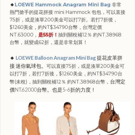
🔸
LOEWE Hammock Anagram Mini Bag
非常
熱門搶手的提花拼接 mini Hammock 包包，可以直接
75折，或是湊單200美金可以打7折。若打7折後，
$1260美金，約NT$34790台幣，台灣定價
NT.63000，
是55折！
抽到關稅補12％ 約NT.38968
台幣，就變成62折，還是非常划算！
🔸
LOEWE Balloon Anagram Mini Bag
提花皮革拼
接
迷你
氣球包。
可以直接75折，或是湊單200美金可
以打7折，若打7折後，$1260美金，約NT$34790台
台灣定
幣(未稅)，抽到關稅補12％ 約NT.38968台幣，
價NT.62000台幣。也是5-6折的力度！