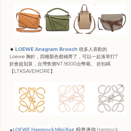
🔸
LOEWE Anagram Brooch
很多人喜歡的
Loewe 胸針，四種顏色都補齊了，可以一起湊單打7
折會超划算，台灣售價NT.9000台幣喔。 折扣碼
【LTKSAVEMORE】
LOEWE Hammock Mini Bag
棕色迷你 Hammock
🔸