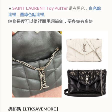
🔸
SAINT LAURENT Toy Puffer
還有黑色，
白色點
這裡
，
墨綠色點這裡
。
鏈條長度可以從裡面用調節釦，要多短有多短
折扣碼【LTKSAVEMORE】