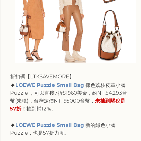
折扣碼【LTKSAVEMORE】
🔸
LOEWE Puzzle Small Bag
棕色荔枝皮革小號
Puzzle ，可以直接7折$1960美金，約NT.54,293台
幣(未稅)，台灣定價NT. 95000台幣，
未抽到關稅是
57折
！
抽到補12％。
🔸
LOEWE Puzzle Small Bag
新的綠色小號
Puzzle，也是57折力度。