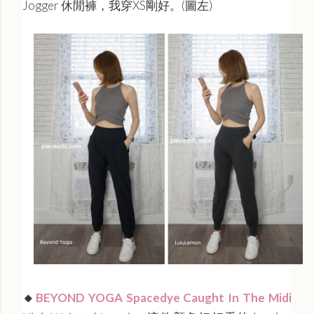
Jogger 休閒褲，我穿XS剛好。(圖左)
BEYOND YOGA Spacedye Caught In The Midi
🔸