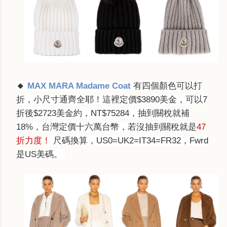
🔸
MAX MARA Madame Coat
有四個顏色可以打
折，小尺寸通齊全耶！這裡定價$3890美金，可以7
折後$2723美金約，NT$75284，抽到關稅就補
18%，
台灣定價十六萬台幣，若沒抽到關稅就是
47
折力度！
尺碼換算，
US0=UK2=IT34=FR32，Fwrd
是US美碼。