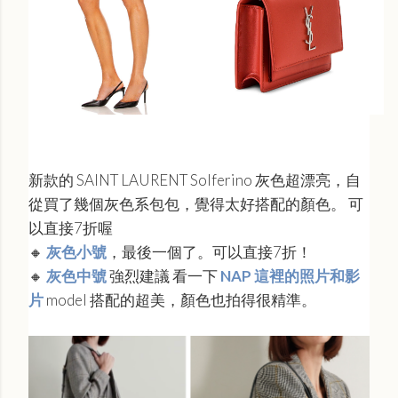
新款的 SAINT LAURENT Solferino 灰色超漂亮，自
從買了幾個灰色系包包，覺得太好搭配的顏色。 可
以直接7折喔
🔸
灰色小號
，最後一個了。可以直接7折！
🔸
灰色中號
強烈建議 看一下
NAP 這裡的照片和影
片
model 搭配的超美，顏色也拍得很精準。