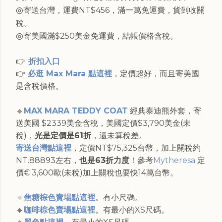
◎
寄送台灣，運費NT$456，滿一萬免運費，貨到收關
稅。
◎
寄美國滿$250美金免運費，結帳價格含稅。
👉
折扣入口
👉
必逛 Max Mara 點這裡
，定價超好，而且寄美國
是含稅價格。
🔸
MAX MARA TEDDY COAT
經典泰迪熊外套，寄
送美國 $2339美金含稅，美國定價$3,790美金(未
稅)，
光是定價是61折
，還未算稅差。
寄送台灣點這裡
，定價NT$75,325台幣，加上關稅約
NT.88893左右，
也是63折力度
！參考
Mytheresa
定
價€ 3,600歐(未稅)加上關稅也要快14萬台幣。
🔸
焦糖棕色賣場點這裡
。有小尺碼。
🔸
咖啡棕色賣場點這裡
。有最小的XS尺碼。