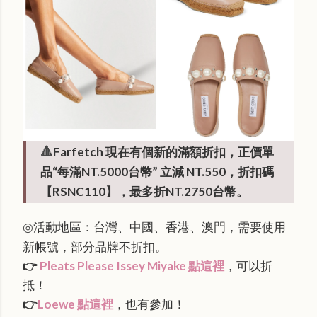
Farfetch 現在有個新的滿額折扣，正價單
🔺
品“每滿NT.5000台幣” 立減 NT.550，折扣碼
【RSNC110】，最多折NT.2750台幣。
活動地區：台灣、中國、香港、澳門，需要使用
◎
新帳號，部分品牌不折扣。
👉
Pleats Please Issey Miyake 點這裡
，可以折
抵！
👉
Loewe 點這裡
，也有參加！