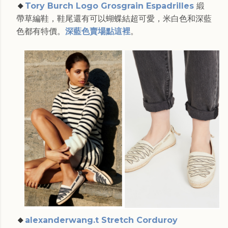
🔸
Tory Burch Logo Grosgrain Espadrilles
緞
帶草編鞋，鞋尾還有可以蝴蝶結超可愛，米白色和深藍
色都有特價。
深藍色賣場點這裡
。
🔸
alexanderwang.t Stretch Corduroy