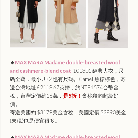
🔸
MAX MARA Madame double-breasted wool
and cashmere-blend coat
101801 經典大衣，尺
碼全齊，最小UK2 也有尺碼。Camel 焦糖棕色，寄
送台灣地址 £2118.67英鎊，約NT.81574台幣含
稅，台灣定價約16萬，
是5折！
會秒殺的超級好
價。
寄送美國約 $3179美金含稅，美國定價 $3890美金
(未稅)也是便宜很多。
🔸
MAX MARA Madame double-breasted wool