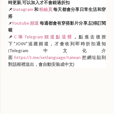
時更新,可以加入才不會錯過折扣
📌
Instagram
和
粉絲頁
每天都會分享日常生活和穿
搭
Youtube 頻道
每週都會有穿搭影片分享,記得訂閱
📌
喔
📌
C琳Telegram頻道點這裡
，
點進去後按
下”JOIN”追蹤頻道，才會收到即時折扣通知
Telegram中文化介
(
面
https://t.me/setlanguage/taiwan
把網址貼到
對話框裡送出，會自動安裝成中文)
Labels:
每日折扣情報