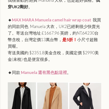
我很喜歡的 經典 Manuela 大衣，也是超好價格。
我
穿UK2剛好
。
🔸
MAX MARA Manuela camel hair wrap coat
我買
的同款同色 Manuela 大衣，UK2已經剩很少快賣光
了。寄送台灣地址 £1667.96 英鎊，約NT.64230台
幣含稅，台灣定價13萬台幣，
是5折！
小尺寸超難
買喔。
寄送美國約 $2351.8美金含稅，美國定價 $2990美
金(未稅) 也是便宜很多。
🔸
同款
Manuela 還有黑色點這裡
。