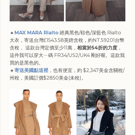
🔸
MAX MARA Rialto
經典黑色/棕色/深藍色 Rialto
大衣，寄送台灣£1543.58英鎊含稅，約NT.59201台幣
含稅， 這款台灣定價至少11萬，
相當於54折的力度
，
這件我可以穿大ㄧ碼 FR34/US2/UK4 剛好喔。這款我
買的是黑色的。
🔸
寄送美國點這裡
，也有便宜，約 $2,347美金含關稅/
州稅，美國訂價$2850美金(未稅)。