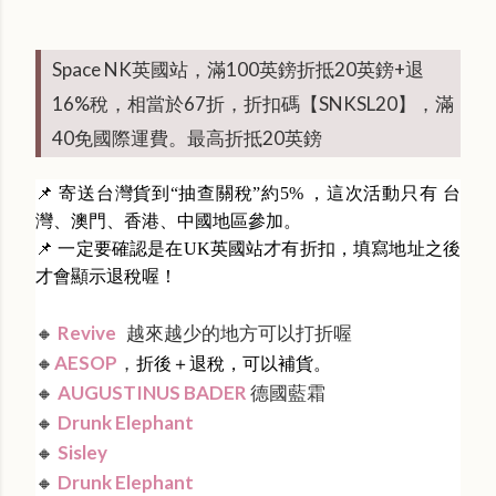
Space NK英國站，滿100英鎊折抵20英鎊+退
16%稅，相當於67折，折扣碼【SNKSL20】，滿
40免國際運費。最高折抵20英鎊
📌 寄送台灣貨到“抽查關稅”約5% ，這次活動只有 台
灣、澳門、香港、中國地區參加。
📌 一定要確認是在UK英國站才有折扣，填寫地址之後
才會顯示退稅喔！
🔸
Revive
越來越少的地方可以打折喔
🔸
AESOP
，
折後＋退稅，可以補貨。
🔸
AUGUSTINUS BADER
德國藍霜
🔸
Drunk Elephant
🔸
Sisley
🔸
Drunk Elephant