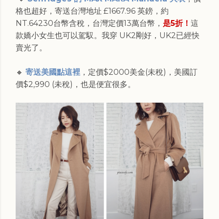
格也超好，寄送台灣地址 £1667.96 英鎊，約
NT.64230台幣含稅，台灣定價13萬台幣，
是5折！
這
款嬌小女生也可以駕馭。我穿 UK2剛好，UK2已經快
賣光了。
🔸
寄送美國點這裡
，定價$2000美金(未稅)，美國訂
價$2,990 (未稅)，也是便宜很多。