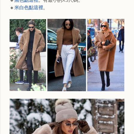
🔸
黑色點這裡
。有最小的XS尺碼。
🔸
米白色點這裡
。