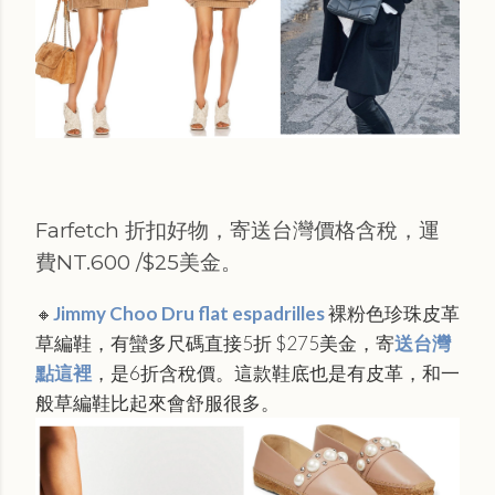
Farfetch 折扣好物，寄送台灣價格含稅，運
費NT.600 /$25美金。
Jimmy Choo Dru flat espadrilles
裸粉色珍珠皮革
🔸
草編鞋，有蠻多尺碼直接5折
$275美金，寄
送台灣
點這裡
，是6折含稅價。這款鞋底也是有皮革，和一
般草編鞋比起來會舒服很多。