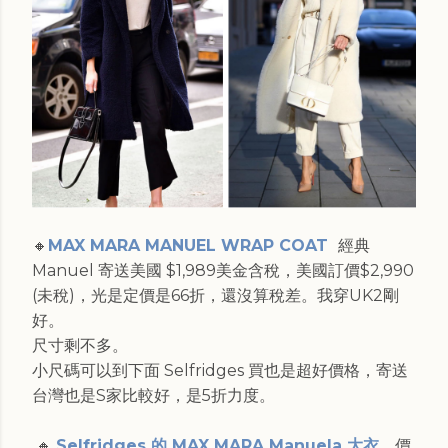
🔸
MAX MARA MANUEL WRAP COAT
經典
Manuel 寄送美國 $1,989美金含稅，美國訂價$2,990
(未稅)，光是定價是66折，還沒算稅差。我穿UK2剛
好。
尺寸剩不多。
小尺碼可以到下面 Selfridges 買也是超好價格，寄送
台灣也是S家比較好，是5折力度。
🔸
Selfridges 的 MAX MARA Manuela 大衣
，價