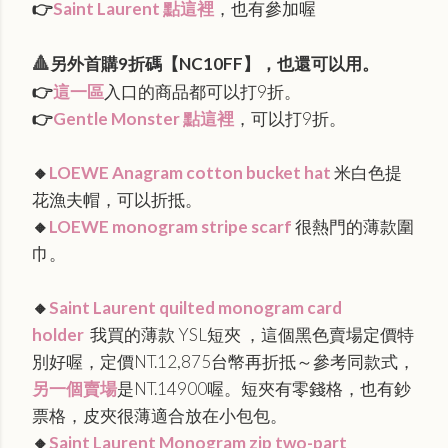
👉
Saint Laurent 點這裡
，也有參加喔
另外首購9折碼【NC10FF】，也還可以用。
🔺
👉
這一區
入口的商品都可以打9折。
👉
Gentle Monster 點這裡
，可以打9折。
🔸
LOEWE Anagram cotton bucket hat
米白色提
花漁夫帽，可以折抵。
🔸
LOEWE monogram stripe scarf
很熱門的薄款圍
巾。
🔸
Saint Laurent quilted monogram card
holder
我買的薄款 YSL短夾 ，這個黑色賣場定價特
別好喔，定價NT.12,875台幣再折抵～參考同款式，
另一個賣場
是NT.14900喔。短夾有零錢格，也有鈔
票格，皮夾很薄適合放在小包包。
🔸
Saint Laurent Monogram zip two-part