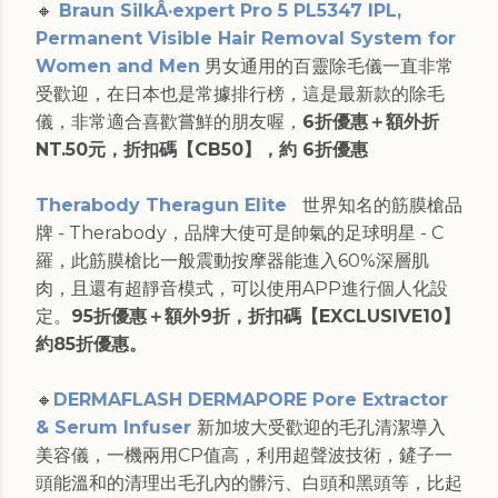
🔸
Braun SilkÂ·expert Pro 5 PL5347 IPL,
Permanent Visible Hair Removal System for
Women and Men
男女通用的百靈除毛儀一直非常
受歡迎，在日本也是常據排行榜，這是最新款的除毛
儀，非常適合喜歡嘗鮮的朋友喔，
6折優惠＋額外折
NT.50元，折扣碼【CB50】，約 6折優惠
Therabody Theragun Elite
世界知名的筋膜槍品
牌 - Therabody，品牌大使可是帥氣的足球明星 - C
羅，此筋膜槍比一般震動按摩器能進入60%深層肌
肉，且還有超靜音模式，可以使用APP進行個人化設
定。
95折優惠＋額外9折，折扣碼【EXCLUSIVE10】
約85折優惠。
🔸
DERMAFLASH DERMAPORE Pore Extractor
& Serum Infuser
新加坡大受歡迎的毛孔清潔導入
美容儀，一機兩用CP值高，利用超聲波技術，鏟子一
頭能溫和的清理出毛孔內的髒污、白頭和黑頭等，比起