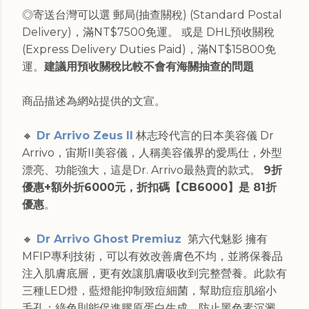
◎寄送台灣可以選 郵局(抽查關稅) (Standard Postal
Delivery)，滿NT$7500免運。 或是 DHL預收關稅
(Express Delivery Duties Paid)，滿NT$15800免
運。
建議用預收關稅比較不會有海關抽查的問題
商品描述為網站提供的文宣。
🔸
Dr Arrivo Zeus II
林志玲代言的日本美容儀 Dr
Arrivo，宙斯II美容儀，人稱美容儀界的愛馬仕，外型
漂亮、功能強大，這是Dr. Arrivo最熱賣的款式。
9折
優惠+額外折6000元，折扣碼【CB6000】是 81折
優惠
。
🔸
Dr Arrivo Ghost Premiuz
第六代魅影 擁有
MFIP專利技術，可以有效改善膚色不均，並將保養品
注入肌膚底層，更有效讓肌膚吸收到完整營養。此款有
三種LED燈，藍燈能抑制致痘細菌，幫助痘痘肌縮小
毛孔；綠色則能促進膠原蛋白生成，防止黑色素沉澱，