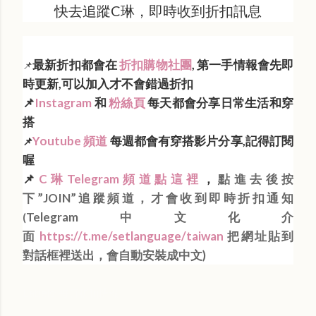
快去追蹤C琳，即時收到折扣訊息
最新折扣都會在
折扣購物社團
, 第一手情報會先即
📌
時更新,可以加入才不會錯過折扣
📌
Instagram
和
粉絲頁
每天都會分享日常生活和穿
搭
Youtube 頻道
每週都會有穿搭影片分享,記得訂閱
📌
喔
📌
C琳Telegram頻道點這裡
，
點進去後按
下”JOIN”追蹤頻道，才會收到即時折扣通知
Telegram中文化介
(
面
https://t.me/setlanguage/taiwan
把網址貼到
對話框裡送出，會自動安裝成中文)
Labels:
每日折扣情報