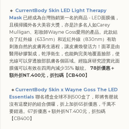
🔸
CurrentBody Skin LED Light Therapy
Mask
已經成為台灣熱銷第一名的商品 - LED面膜儀，
且橫掃國外各大美容大獎，亦是許多名人如Carey
Mulligan、彩妝師Wayne Goss愛用的產品。此款結
合了紅外線（633nm）和近紅外線（830nm）有助
刺激自然的皮膚再生過程，讓皮膚煥發活力！面罩是由
醫用矽膠製成，乾淨衛生，也能夠完美地覆蓋臉部，使
光線可以穿透臉部肌膚各個區域。經臨床研究證實此面
膜儀可以有效在四周內減少35% 皺紋。
78折優惠＋
額外折NT.400元，折扣碼【CB400】
🔸
CurrentBody Skin x Wayne Goss The LED
Essentials
聯名禮盒全球不到500盒了，即將售罄就
沒有這麼好的組合價囉，折上加折65折優惠，千萬不
要錯過。67折優惠＋額外折NT.400元，折扣碼
【CB400】