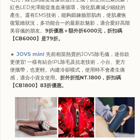
紅色LED光澤能促進血液循環，強化肌膚減少細紋的
產生。還有EMS技術，能夠鍛鍊臉部肌肉，使肌膚恢
復緊緻狀況，多功能合一的最新款魅影，適合愛好高階
美容儀的朋友。
9折優惠＋額外折6000元，折扣碼
【CB6000】是79折。
🔸
JOVS mini
先前相當熱賣的JOVS除毛儀，迷你款
更便宜! 一樣有結合IPL除毛及抗老技術，小台、更方
便攜帶，也更輕。內建冷卻模式，使用時不會產生痛
感，適合小資女使用。
折外折抵NT.1800，折扣碼
【CB1800】83折優惠。