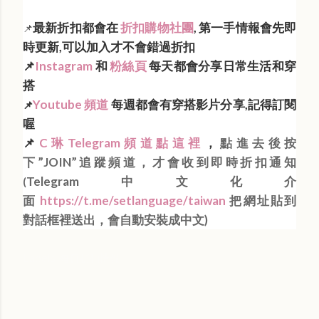
最新折扣都會在
折扣購物社團
, 第一手情報會先即
📌
時更新,可以加入才不會錯過折扣
📌
Instagram
和
粉絲頁
每天都會分享日常生活和穿
搭
Youtube 頻道
每週都會有穿搭影片分享,記得訂閱
📌
喔
📌
C琳Telegram頻道點這裡
，
點進去後按
下”JOIN”追蹤頻道，才會收到即時折扣通知
Telegram中文化介
(
面
https://t.me/setlanguage/taiwan
把網址貼到
對話框裡送出，會自動安裝成中文)
Labels:
每日折扣情報