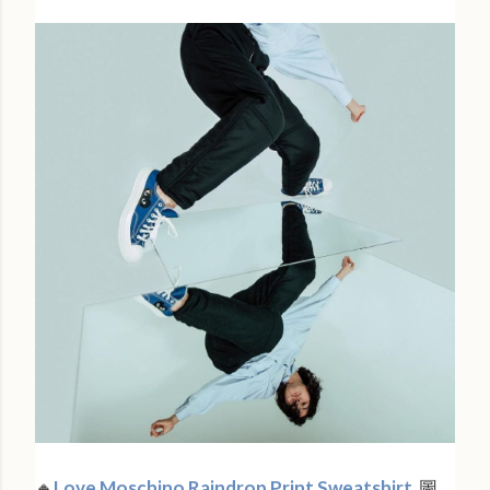
🔸
Love Moschino Raindrop Print Sweatshirt
圖