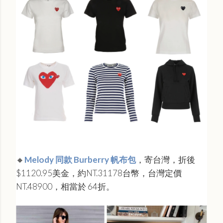
🔸
M
elody 同款 Burberry 帆布包
，寄台灣，折後
$1120.95美金，約NT.31178台幣，台灣定價
NT.48900，相當於 64折。