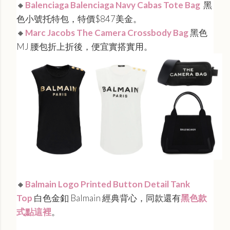
🔸
Balenciaga Balenciaga Navy Cabas Tote Bag
黑
色小號托特包，特價$847美金。
🔸
Marc Jacobs The Camera Crossbody Bag
黑色
MJ 腰包折上折後，便宜實搭實用。
🔸
Balmain Logo Printed Button Detail Tank
Top
白色金釦 Balmain 經典背心，同款還有
黑色款
式點這裡
。