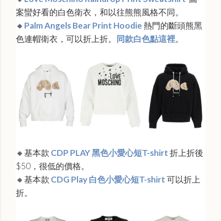
案蠻好看的白色衛衣，和以往熊熊風格不同。
🔸
Palm Angels Bear Print Hoodie
熱門的斷頭熊黑
色連帽衛衣，可以折上折。
同款白色點這裡
。
🔸
基本款
CDP PLAY 黑色小愛心短T-shirt
折上折後
$50，很低的價格。
🔸
基本款
CDG Play 白色小愛心短T-shirt
可以折上
折。