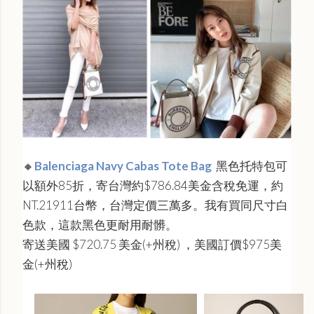
🔸
Balenciaga Navy Cabas Tote Bag
黑色托特包可
以額外85折，寄台灣約
$786.84美金含稅免運，約
NT.
21911台幣，台灣定價三萬多。我有買同尺寸白
色款，這款黑色更耐用耐髒。
寄送美國
$720.75 美金(+州稅) ，美國訂價$975美
金
(+州稅)