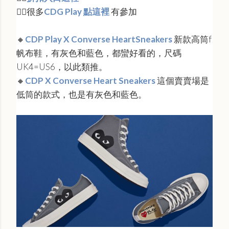
👉🏻很多
CDG Play 點這裡
有參加
🔸
CDP Play X Converse HeartSneakers
新款高筒f
帆布鞋，有灰色和藍色，都蠻好看的，尺碼
UK4=US6，以此類推
。
🔸
CDP X Converse Heart Sneakers
這個賣賣場是
低筒的款式，也是有灰色和藍色。