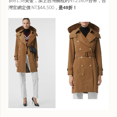
$661.58美金，加上台灣關稅約NT.21609台幣，台
灣官網定價 NT.$44,500，
是48
折！