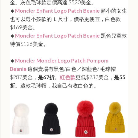
金。灰色毛球款定價高達 $520美金。
🔸
Moncler Enfant Logo Patch Beanie
頭小的女生
也可以選小孩款的 Ｌ尺寸，價格更便宜，白色款
$169美金。
🔸
Moncler Enfant Logo Patch Beanie
黑色兒童款
特價$126美金。
🔸
Moncler Moncler Logo Patch Pompom
Beanie
這個賣場有黑色/白色／深藍色/ 毛球帽
$287美金，
是67折
。
紅色款
更低$232美金，
是55
折
。這款毛球帽，我自己有收白色的。