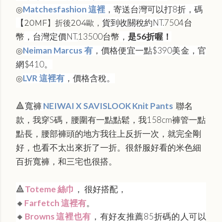
Matchesfashion 這裡
，寄送台灣可以打8折，碼
◎
【
貨到收關稅約NT.
7504台
20MF】折後204歐，
幣
，台灣定價NT.
13500台幣
，
是56折喔！
Neiman Marcus 有
，價格便宜一點$390美金，官
◎
網$410。
LVR 這裡有
，價格含稅。
◎
寬褲
NEIWAI X SAVISLOOK Knit Pants
聯名
🔺
款，我穿S碼，腰圍有一點點鬆，我158cm褲管一點
點長，腰部褲頭的地方我往上反折一次，就完全剛
好，也看不太出來折了一折。很舒服好看的米色細
百折寬褲，和三宅也很搭。
Toteme 絲巾
， 很好搭配，
🔺
🔸
Farfetch 這裡有
。
🔸
Browns 這裡也有
，有好友推薦85折碼的人可以