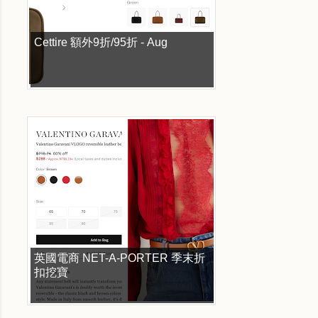
Cettire 額外9折/95折 - Aug
英國電商 NET-A-PORTER 季末折
扣挖寶