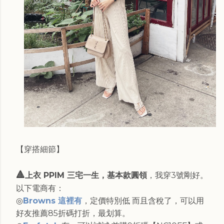
【穿搭細節】
🔺
上衣 PPIM 三宅一生，基本款圓領
，我穿3號剛好。
以下電商有：
◎
Browns 這裡有
，定價特別低 而且含稅了，可以用
好友推薦85折碼打折，最划算。