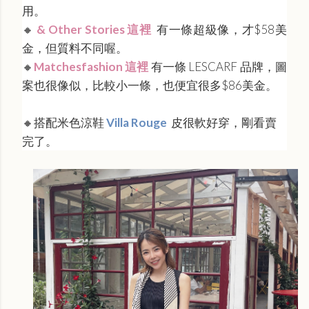
用。
🔸
& Other Stories 這裡
有一條超級像，才$58美
金，但質料不同喔。
🔸
Matchesfashion 這裡
有一條 LESCARF 品牌，圖
案也很像似，比較小一條，也便宜很多$86美金。
🔸搭配米色涼鞋
Villa Rouge
皮很軟好穿，剛看賣
完了。