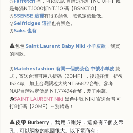
◎
Farfetch
有，可以試試 首購9折碼【NC10FF】或
是每滿NT.1000折NT.110 碼【RSNC110】
◎
SSENSE 這裡
有很多顏色，黑色定價最低。
◎
Selfridges 這裡
也有黑色。
◎
Saks 也有
🔺
包包
Saint Laurent Baby Niki 小羊皮款
，我買
的同款。
◎
Matchesfashion 有同一個奶茶色 中號小羊皮
款
式，寄送台灣可用八折碼【20MF】，後超好價！折後
1524歐，加上台灣關稅大約NT.56677台幣。參考
NAP台灣站定價是 NT.77494台幣，差了兩萬。
◎
SAINT LAURENT Niki
黑色中號 NIKI 寄送台灣 可
打8折碼【20MF】～別錯過！
皮帶 Burberry
，我用 S剛好，這條有7個皮帶
🔺
孔，可以調整的範圍很大。以下電商有：