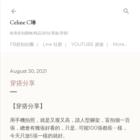
Skip to main content
Celine C琳
歐美折扣購物/精品/折扣/美妝/穿搭/
FB折扣社團 ｜
Line 社群 ｜
YOUTUBE 頻道 ｜
More…
August 30, 2021
穿搭分享
【穿搭分享】
用手機拍照，就是又瘦又高，請人型腳架，盲拍個一百
張，總會有幾張好看的，只是....可能100張都長ㄧ樣，
今天只放5張一樣的就好。