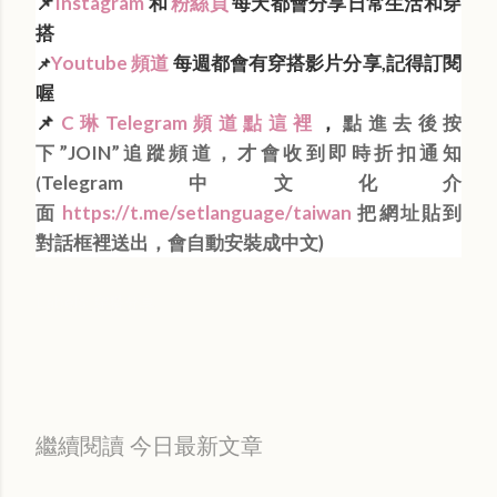
📌
Instagram
和
粉絲頁
每天都會分享日常生活和穿
搭
Youtube 頻道
每週都會有穿搭影片分享,記得訂閱
📌
喔
📌
C琳Telegram頻道點這裡
，
點進去後按
下”JOIN”追蹤頻道，才會收到即時折扣通知
Telegram中文化介
(
面
https://t.me/setlanguage/taiwan
把網址貼到
對話框裡送出，會自動安裝成中文)
Labels:
穿搭分享
繼續閱讀 今日最新文章