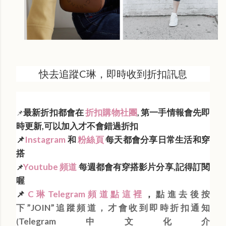
快去追蹤C琳，即時收到折扣訊息
最新折扣都會在
折扣購物社團
, 第一手情報會先即
📌
時更新,可以加入才不會錯過折扣
📌
Instagram
和
粉絲頁
每天都會分享日常生活和穿
搭
Youtube 頻道
每週都會有穿搭影片分享,記得訂閱
📌
喔
📌
C琳Telegram頻道點這裡
，
點進去後按
下”JOIN”追蹤頻道，才會收到即時折扣通知
Telegram中文化介
(