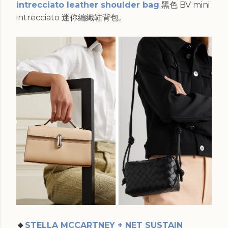
intrecciato leather shoulder bag
黑色 BV mini
intrecciato 迷你編織鞋背包。
🔸
STELLA MCCARTNEY + NET SUSTAIN