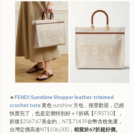
🔸
FENDI Sunshine Shopper leather-trimmed
crochet tote
黃色 sunshine 方包，很受歡迎，已經
快賣完了，也是定價特別好＋9折碼
【FIRST10】，
折後$2567.67美金約，NT$.71439台幣含稅免運，
台灣定價高達NT$106,000，
相當於67
折超好價。