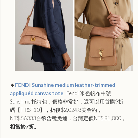
🔸
FENDI Sunshine medium leather-trimmed
appliquéd canvas tote
Fendi 米色帆布中號
Sunshine 托特包，價格非常好，還可以用首購9折
碼【FIRST10】，折後$2,024.8美金約，
NT$.56333台幣含稅免運，台灣定價
NT$ 81,000，
相當於7
折。