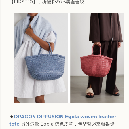
【FIRST10】，折後$397.5美金含稅。
🔸
DRAGON DIFFUSION Egola woven leather
tote
另外這款 Egola 棕色皮革，包型背起來就很優