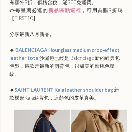
有額外8折，價格含稅，滿300免運費。
每星期必逛的
新品區點這裡
，可用
首購9折碼
👉
【FIRST10】
分享最新八月新品。
🔸
BALENCIAGA Hourglass medium croc-effect
leather tote
沙漏包已經是 Balenciage 新的經典包
包型，這款是最新的斜背包，很甜美的蜜桃色壓
紋。
🔸
SAINT LAURENT Kaia leather shoulder bag
新
款梯形
Kaia斜背包，這顏色的皮革真美。