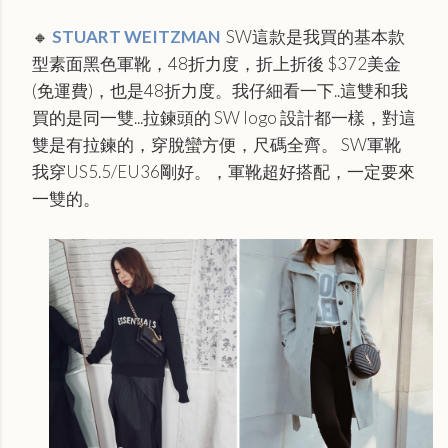
🔸
STUART WEITZMAN
SW這款是我買的基本款
型素面黑色軍靴，48折力度，折上折後 $372美金
(免運費)，也是48折力度。我仔細看一下..這雙和我
買的是同一雙...拉鍊頭的 SW logo 設計都一樣，對這
雙是有拉鍊的，穿脫蠻方便，尺碼全齊。 SW軍靴
我穿US5.5/EU36剛好。，軍靴超好搭配，一定要來
一雙的。