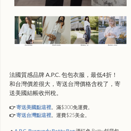
法國質感品牌 A.P.C. 包包衣服，最低4折！
和台灣價差很大，寄送台灣價格含稅了，寄
送美國結帳收州稅。
👉
寄送美國點這裡
。滿$300免運費。
👉
寄送台灣點這裡
。運費$25美金。
🔸
A.P.C. Burgundy Betty Bag
酒紅色 Betty 斜背包