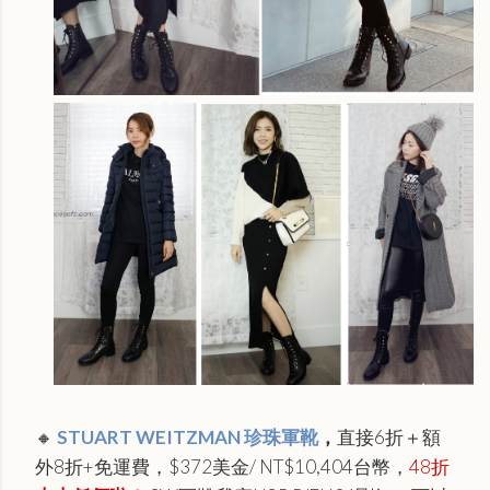
🔸
STUART WEITZMAN 珍珠軍靴
，
直接6折＋額
外8折+免運費，$372美金/ NT$10,404台幣，
48折