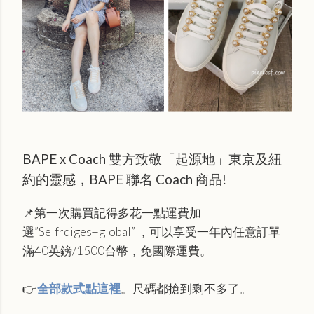
BAPE x Coach 雙方致敬「起源地」東京及紐
約的靈感，BAPE 聯名 Coach 商品!
📌第一次購買記得多花一點運費加
選”Selfrdiges+global” ，可以享受一年內任意訂單
滿40英鎊/1500台幣，免國際運費。
👉
全部款式點這裡
。尺碼都搶到剩不多了。