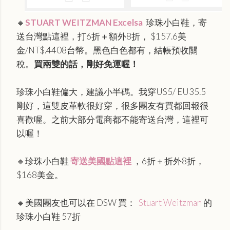
🔸
STUART WEITZMAN Excelsa
珍珠小白鞋，
寄
送台灣點這裡，打6折＋額外8折， $157.6美
金/NT$.4408台幣。黑色白色都有，結帳預收關
稅。
買兩雙的話，剛好免運喔！
珍珠小白鞋偏大，建議小半碼。我穿US5/ EU35.5
剛好，這雙皮革軟很好穿，很多團友有買都回報很
喜歡喔。之前大部分電商都不能寄送台灣，這裡可
以喔！
🔸珍珠小白鞋
寄送美國點這裡
，6折＋折外8折，
$168美金。
🔸
美國團友也可以在 DSW 買：
Stuart Weitzman
的
珍珠小白鞋 57折