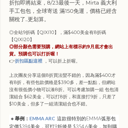
折扣即將結束，8/23最後一天，Mirta 義大利
手工包包，全球寄送 滿150免運，價格已經含
關稅了..更划算。
◎全站9折碼【QIXI10】，滿$400美金有8折碼
【QIXI20】
◎部分顏色需要預購，網站上有標示約9月底才會出
貨。預購也可以打折喔！
👉
折扣區點這裡
，可以折上折喔。
上次團友分享這個8折買法蠻不錯的，因為滿$400才
有8折，有些包款價格是$390多，差一點點，但網站
沒有很低價小物可以湊8折。可以考慮加購一組 包包清
潔組合 $62美金，可以打8折，和直接打9折，只差了
$10美金，但多了一組清潔組合也不錯。
🔸
舉例：
EMMA ARC
這款很特別的
EMMA
弧形包
定價
$394美金，可打9折後是 $354.6美金，加到購