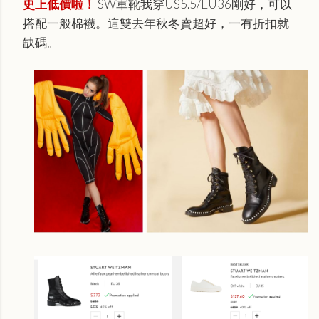
史上低價啦！
SW軍靴我穿US5.5/EU36剛好，可以
搭配一般棉襪。這雙去年秋冬賣超好，一有折扣就
缺碼。