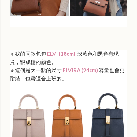
🔸我的同款包包
ELVI (18cm)
深藍色和黑色有現
貨，狠成穩的顏色。
🔸這個是大一點的尺寸
ELVIRA (24cm)
容量也會更
耐裝，也蠻適合上班的。