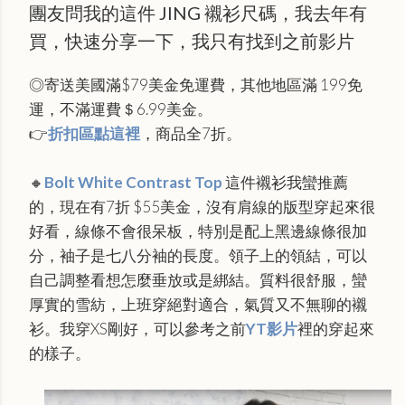
團友問我的這件 JING 襯衫尺碼，我去年有
買，快速分享一下，我只有找到之前影片
◎寄送美國滿$79美金免運費，其他地區滿 199免
運，不滿運費＄6.99美金。
👉
折扣區點這裡
，商品全7折。
🔸
Bolt White Contrast Top
這件襯衫我蠻推薦
的，現在有7折 $55美金，沒有肩線的版型穿起來很
好看，線條不會很呆板，特別是配上黑邊線條很加
分，袖子是七八分袖的長度。領子上的領結，可以
自己調整看想怎麼垂放或是綁結。質料很舒服，蠻
厚實的雪紡，上班穿絕對適合，氣質又不無聊的襯
衫。我穿XS剛好，可以參考之前
YT影片
裡的穿起來
的樣子。